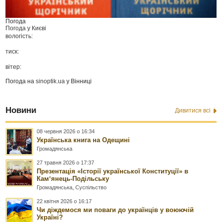
Погода
Погода у
Києві
вологість:
тиск:
вітер:
Погода на
sinoptik.ua
у Вінниці
Новини
Дивитися всі
08 червня 2026 о 16:34
Українська книга на Одещині
Громадянська
27 травня 2026 о 17:37
Презентація «Історії української Конституції» в
Камʼянець-Подільську
Громадянська
,
Суспільство
22 квітня 2026 о 16:17
Чи діждемося ми поваги до українців у воюючій
Україні?