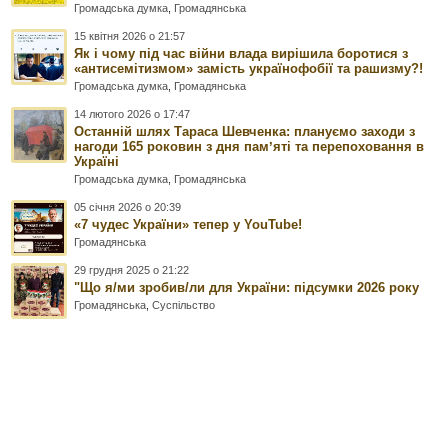
Громадська думка
,
Громадянська
15 квітня 2026 о 21:57
Як і чому під час війни влада вирішила боротися з
«антисемітизмом» замість українофобії та рашизму?!
Громадська думка
,
Громадянська
14 лютого 2026 о 17:47
Останній шлях Тараса Шевченка: плануємо заходи з
нагоди 165 роковин з дня памʼяті та перепоховання в
Україні
Громадська думка
,
Громадянська
05 січня 2026 о 20:39
«7 чудес України» тепер у YouTube!
Громадянська
29 грудня 2025 о 21:22
"Що я/ми зробив/ли для України: підсумки 2026 року
Громадянська
,
Суспільство