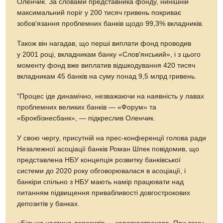
Оленчик. За словами представника фонду, нинішній
максимальний поріг у 200 тисяч гривень покриває
зобов'язання проблемних банків щодо 99,3% вкладників.
Також він нагадав, що перші виплати фонд проводив
у 2001 році, вкладникам банку «Слов'янський», і з цього
моменту фонд вже виплатив відшкодування 420 тисяч
вкладникам 45 банків на суму понад 9,5 млрд гривень.
"Процес іде динамічно, незважаючи на наявність у лавах
проблемних великих банків — «Форум» та
«Брокбізнесбанк», — підкреслив Оленчик.
У свою чергу, присутній на прес-конференції голова ради
Незалежної асоціації банків Роман Шпек повідомив, що
представлена НБУ концепція розвитку банківської
системи до 2020 року обговорювалася в асоціації, і
банкіри спільно з НБУ мають намір працювати над
питанням підвищення привабливості довгострокових
депозитів у банках.