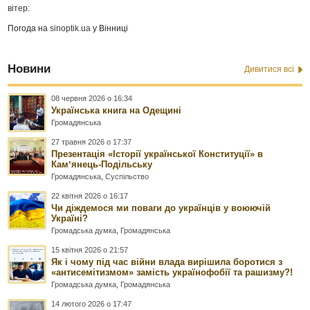
вітер:
Погода на
sinoptik.ua
у Вінниці
Новини
Дивитися всі
08 червня 2026 о 16:34
Українська книга на Одещині
Громадянська
27 травня 2026 о 17:37
Презентація «Історії української Конституції» в
Камʼянець-Подільську
Громадянська
,
Суспільство
22 квітня 2026 о 16:17
Чи діждемося ми поваги до українців у воюючій
Україні?
Громадська думка
,
Громадянська
15 квітня 2026 о 21:57
Як і чому під час війни влада вирішила боротися з
«антисемітизмом» замість українофобії та рашизму?!
Громадська думка
,
Громадянська
14 лютого 2026 о 17:47