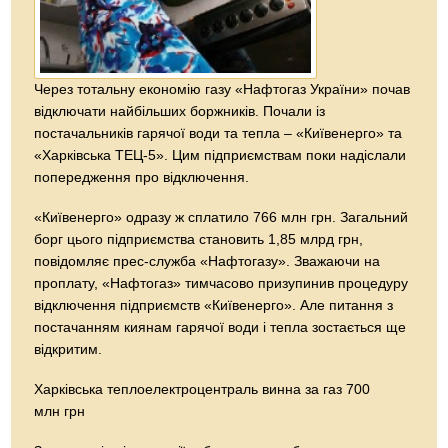
Через тотальну економію газу «Нафтогаз України» почав
відключати найбільших боржників. Почали із
постачальників гарячої води та тепла – «Київенерго» та
«Харківська ТЕЦ-5». Цим підприємствам поки надіслали
попередження про відключення.
«Київенерго» одразу ж сплатило 766 млн грн. Загальний
борг цього підприємства становить 1,85 млрд грн,
повідомляє прес-служба «Нафтогазу». Зважаючи на
проплату, «Нафтогаз» тимчасово призупинив процедуру
відключення підприємств «Київенерго». Але питання з
постачанням киянам гарячої води і тепла зостається ще
відкритим.
Харківська теплоелектроцентраль винна за газ 700
млн грн