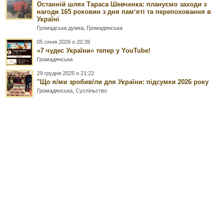
Останній шлях Тараса Шевченка: плануємо заходи з
нагоди 165 роковин з дня памʼяті та перепоховання в
Україні
Громадська думка
,
Громадянська
05 січня 2026 о 20:39
«7 чудес України» тепер у YouTube!
Громадянська
29 грудня 2025 о 21:22
"Що я/ми зробив/ли для України: підсумки 2026 року
Громадянська
,
Суспільство