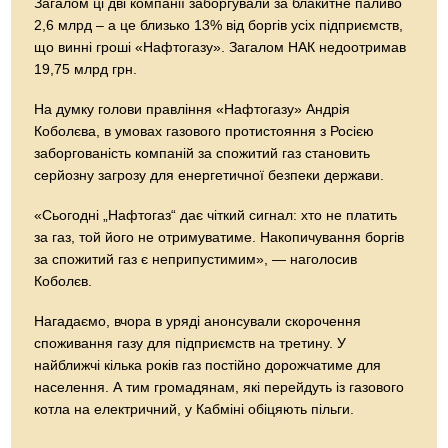
Загалом ці дві компанії заборгували за блакитне паливо
2,6 млрд – а це близько 13% від боргів усіх підприємств,
що винні гроші «Нафтогазу». Загалом НАК недоотримав
19,75 млрд грн.
На думку голови правління «Нафтогазу» Андрія
Коболєва, в умовах газового протистояння з Росією
заборгованість компаній за спожитий газ становить
серйозну загрозу для енергетичної безпеки держави.
«Сьогодні „Нафтогаз“ дає чіткий сигнал: хто не платить
за газ, той його не отримуватиме. Накопичування боргів
за спожитий газ є неприпустимим», — наголосив
Коболєв.
Нагадаємо, вчора в уряді анонсували скорочення
споживання газу для підприємств на третину. У
найближчі кілька років газ постійно дорожчатиме для
населення. А тим громадянам, які перейдуть із газового
котла на електричний, у Кабміні обіцяють пільги.