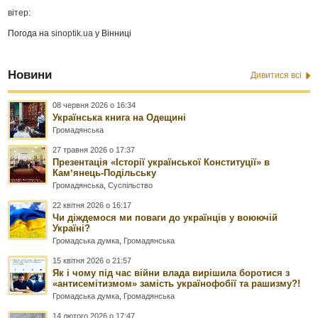
вітер:
Погода на
sinoptik.ua
у Вінниці
Новини
Дивитися всі
08 червня 2026 о 16:34
Українська книга на Одещині
Громадянська
27 травня 2026 о 17:37
Презентація «Історії української Конституції» в
Камʼянець-Подільську
Громадянська
,
Суспільство
22 квітня 2026 о 16:17
Чи діждемося ми поваги до українців у воюючій
Україні?
Громадська думка
,
Громадянська
15 квітня 2026 о 21:57
Як і чому під час війни влада вирішила боротися з
«антисемітизмом» замість українофобії та рашизму?!
Громадська думка
,
Громадянська
14 лютого 2026 о 17:47