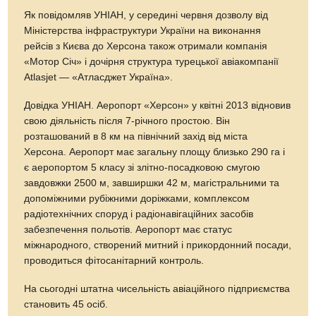
Як повідомляв УНІАН, у середині червня дозволу від
Міністерства інфраструктури України на виконання
рейсів з Києва до Херсона також отримали компанія
«Мотор Січ» і дочірня структура турецької авіакомпанії
Atlasjet — «Атласджет Україна».
Довідка УНІАН. Аеропорт «Херсон» у квітні 2013 відновив
свою діяльність після 7-річного простою. Він
розташований в 8 км на північний захід від міста
Херсона. Аеропорт має загальну площу близько 290 га і
є аеропортом 5 класу зі злітно-посадковою смугою
завдовжки 2500 м, завширшки 42 м, магістральними та
допоміжними рубіжними доріжками, комплексом
радіотехнічних споруд і радіонавігаційних засобів
забезпечення польотів. Аеропорт має статус
міжнародного, створений митний і прикордонний посади,
проводиться фітосанітарний контроль.
На сьогодні штатна чисельність авіаційного підприємства
становить 45 осіб.