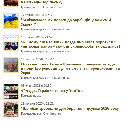
Камʼянець-Подільську
Громадянська
,
Суспільство
22 квітня 2026 о 16:17
Чи діждемося ми поваги до українців у воюючій
Україні?
Громадська думка
,
Громадянська
15 квітня 2026 о 21:57
Як і чому під час війни влада вирішила боротися з
«антисемітизмом» замість українофобії та рашизму?!
Громадська думка
,
Громадянська
14 лютого 2026 о 17:47
Останній шлях Тараса Шевченка: плануємо заходи з
нагоди 165 роковин з дня памʼяті та перепоховання в
Україні
Громадська думка
,
Громадянська
05 січня 2026 о 20:39
«7 чудес України» тепер у YouTube!
Громадянська
29 грудня 2025 о 21:22
"Що я/ми зробив/ли для України: підсумки 2026 року
Громадянська
,
Суспільство