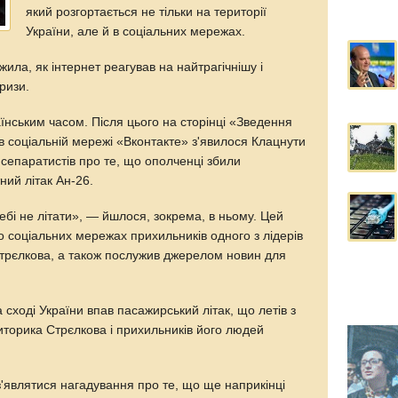
який розгортається не тільки на території
України, але й в соціальних мережах.
ежила, як інтернет реагував на найтрагічнішу і
ризи.
аїнським часом. Після цього на сторінці «Зведення
 в соціальній мережі «Вконтакте» з'явилося Клацнути
сепаратистів про те, що ополченці збили
ний літак Ан-26.
і не літати», — йшлося, зокрема, в ньому. Цей
 соціальних мережах прихильників одного з лідерів
 Стрєлкова, а також послужив джерелом новин для
 сході України впав пасажирський літак, що летів з
торика Стрєлкова і прихильників його людей
'являтися нагадування про те, що ще наприкінці