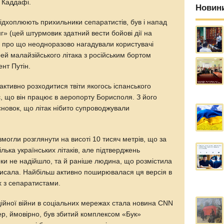
 Каддафі.
Новин
ідхоплюють прихильники сепаратистів, був і напад
г» (цей штурмовик здатний вести бойові дії на
в, про що неодноразово нагадували користувачі
іврей малайзійського літака з російським бортом
ент Путін.
ктивно розходитися твіти якогось іспанського
, що він працює в аеропорту Борисполя. З його
новок, що літак нібито супроводжували
змогли розглянути на висоті 10 тисяч метрів, що за
лька українських літаків, але підтверджень
оки не надійшло, та й раніше людина, що розмістила
писала. Найбільш активно поширювалася ця версія в
х з сепаратистами.
йної війни в соціальних мережах стала новина CNN
ер, ймовірно, був збитий комплексом «Бук»