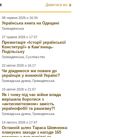
и
Дивитися всі
08 червня 2026 о 16:34
Українська книга на Одещині
Громадянська
27 травня 2026 о 17:37
Презентація «Історії української
Конституції» в Камʼянець-
Подільську
Громадянська
,
Суспільство
22 квітня 2026 о 16:17
Чи діждемося ми поваги до
українців у воюючій Україні?
Громадська думка
,
Громадянська
15 квітня 2026 о 21:57
Як і чому під час війни влада
вирішила боротися з
«антисемітизмом» замість
українофобії та рашизму?!
Громадська думка
,
Громадянська
14 лютого 2026 о 17:47
Останній шлях Тараса Шевченка:
плануємо заходи з нагоди 165
роковин з дня памʼяті та