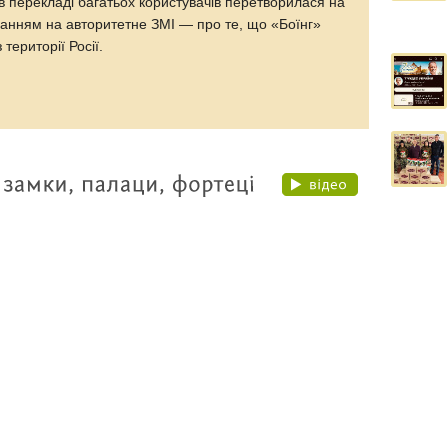
в перекладі багатьох користувачів перетворилася на
анням на авторитетне ЗМІ — про те, що «Боїнг»
території Росії.