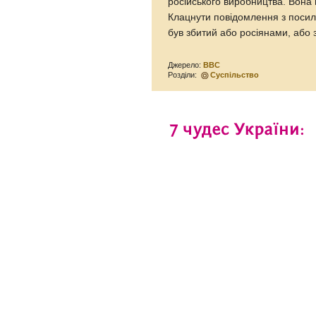
російського виробництва. Вона 
Клацнути повідомлення з посил
був збитий або росіянами, або з 
Джерело:
ВВС
Розділи:
Суспільство