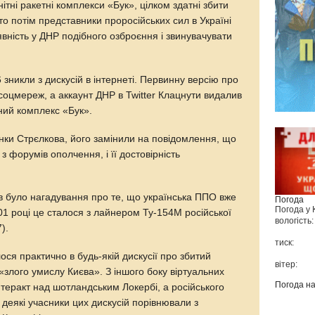
ітні ракетні комплекси «Бук», цілком здатні збити
, то потім представники проросійських сил в Україні
вність у ДНР подібного озброєння і звинувачувати
зникли з дискусій в інтернеті. Первинну версію про
соцмереж, а аккаунт ДНР в Twitter Клацнути видалив
ний комплекс «Бук».
рінки Стрєлкова, його замінили на повідомлення, що
з форумів ополчення, і її достовірність
 було нагадування про те, що українська ППО вже
Погода
Погода у
01 році це сталося з лайнером Ту-154М російської
вологість:
).
тиск:
ся практично в будь-якій дискусії про збитий
вітер:
 «злого умислу Києва». З іншого боку віртуальних
Погода н
теракт над шотландським Локербі, а російського
деякі учасники цих дискусій порівнювали з