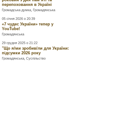
перепоховання в Україні
Громадська думка
,
Громадянська
05 січня 2026 о 20:39
«7 чудес України» тепер у
YouTube!
Громадянська
29 грудня 2025 о 21:22
"Що я/ми зробив/ли для України:
підсумки 2026 року
Громадянська
,
Суспільство