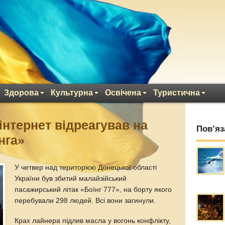
Здорова
Культурна
Освічена
Туристична
інтернет відреагував на
Пов’яз
нга»
У четвер над територією Донецької області
України був збитий малайзійський
пасажирський літак «Боїнг 777», на борту якого
перебували 298 людей. Всі вони загинули.
Крах лайнера підлив масла у вогонь конфлікту,