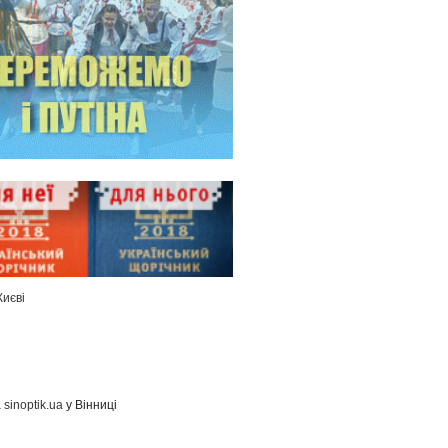
Києві
а
sinoptik.ua
у Вінниці