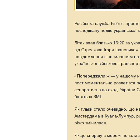
Російська служба Бі-бі-сі прост
несподівану подію української к
Літак впав близько 16:20 за укр
від Стрєлкова Ігоря Івановича»
повідомлення з посиланням на 
української військово-транспорт
«Попереджали ж — у нашому неб
пост моментально розлетівся по
сепаратистів на сході України
багатьох ЗМІ.
Як тільки стало очевидно, що на
Амстердама в Куала-Лумпур, ри
різко змінилася.
Якщо спершу в мережі почали з