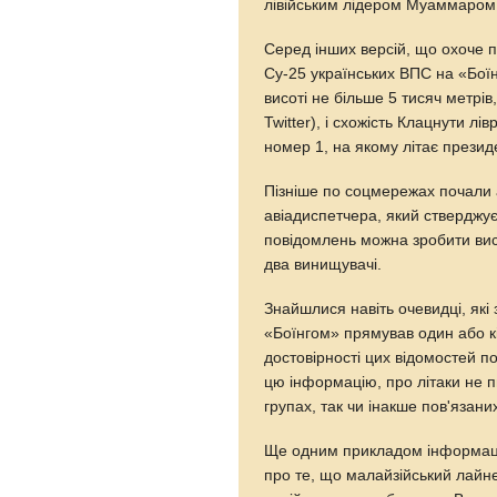
лівійським лідером Муаммаром
Серед інших версій, що охоче п
Су-25 українських ВПС на «Боїн
висоті не більше 5 тисяч метрі
Twitter), і схожість Клацнути л
номер 1, на якому літає презид
Пізніше по соцмережах почали а
авіадиспетчера, який стверджує
повідомлень можна зробити вис
два винищувачі.
Знайшлися навіть очевидці, які 
«Боїнгом» прямував один або кі
достовірності цих відомостей п
цю інформацію, про літаки не 
групах, так чи інакше пов'язани
Ще одним прикладом інформаці
про те, що малайзійський лайн