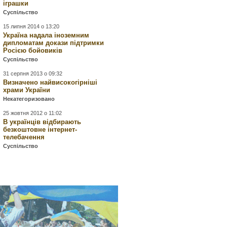
іграшки
Суспільство
15 липня 2014 о 13:20
Україна надала іноземним
дипломатам докази підтримки
Росією бойовиків
Суспільство
31 серпня 2013 о 09:32
Визначено найвисокогірніші
храми України
Некатегоризовано
25 жовтня 2012 о 11:02
В українців відбирають
безкоштовне інтернет-
телебачення
Суспільство