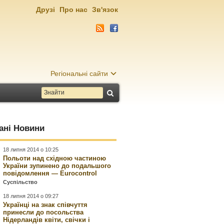
Друзі
Про нас
Зв'язок
Регіональні сайти
ані Новини
18 липня 2014 о 10:25
Польоти над східною частиною
України зупинено до подальшого
повідомлення — Eurocontrol
Суспільство
18 липня 2014 о 09:27
Українці на знак співчуття
принесли до посольства
Нідерландів квіти, свічки і