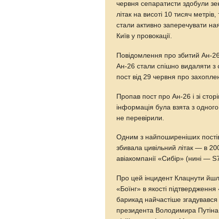
червня сепаратисти здобули зен
літак на висоті 10 тисяч метрів
стали активно заперечувати ная
Київ у провокації.
Повідомлення про збитий Ан-26 
Ан-26 стали спішно видаляти з 
пост від 29 червня про захопле
Пропав пост про Ан-26 і зі сто
інформація була взята з одного 
не перевірили.
Одним з найпоширеніших постів
збивала цивільний літак — в 20
авіакомпанії «Сибір» (нині — S7
Про цей інцидент Клацнути йшло
«Боїнг» в якості підтвердження
барикад найчастіше згадувався 
президента Володимира Путіна 