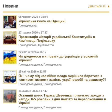
Новини
Дивитися всі
08 червня 2026 о 16:34
Українська книга на Одещині
Громадянська
27 травня 2026 о 17:37
Презентація «Історії української Конституції» в
Камʼянець-Подільську
Громадянська
,
Суспільство
22 квітня 2026 о 16:17
Чи діждемося ми поваги до українців у воюючій
Україні?
Громадська думка
,
Громадянська
15 квітня 2026 о 21:57
Як і чому під час війни влада вирішила боротися з
«антисемітизмом» замість українофобії та рашизму?!
Громадська думка
,
Громадянська
14 лютого 2026 о 17:47
Останній шлях Тараса Шевченка: плануємо заходи з
нагоди 165 роковин з дня памʼяті та перепоховання в
Україні
Громадська думка
,
Громадянська