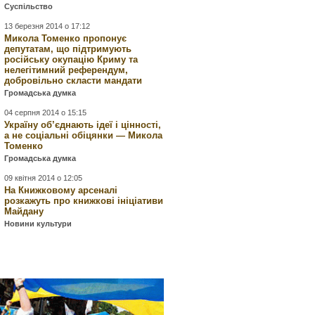
Суспільство
13 березня 2014 о 17:12
Микола Томенко пропонує
депутатам, що підтримують
російську окупацію Криму та
нелегітимний референдум,
добровільно скласти мандати
Громадська думка
04 серпня 2014 о 15:15
Україну об’єднають ідеї і цінності,
а не соціальні обіцянки — Микола
Томенко
Громадська думка
09 квітня 2014 о 12:05
На Книжковому арсеналі
розкажуть про книжкові ініціативи
Майдану
Новини культури