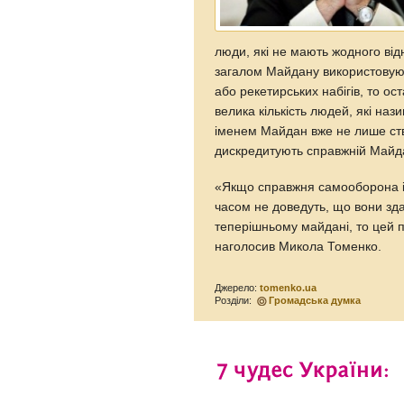
люди, які не мають жодного ві
загалом Майдану використовуют
або рекетирських набігів, то ос
велика кількість людей, які н
іменем Майдан вже не лише ст
дискредитують справжній Майда
«Якщо справжня самооборона 
часом не доведуть, що вони зда
теперішньому майдані, то цей 
наголосив Микола Томенко.
Джерело:
tomenko.ua
Розділи:
Громадська думка