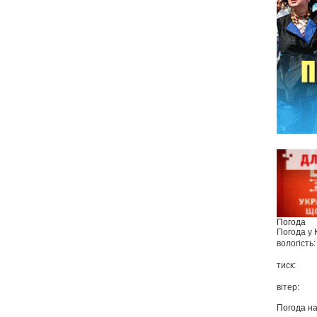
Погода
Погода у
вологість:
тиск:
вітер:
Погода н