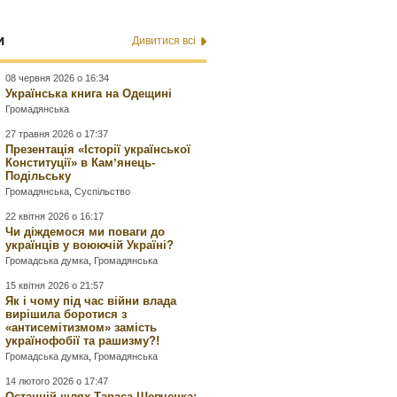
и
Дивитися всі
08 червня 2026 о 16:34
Українська книга на Одещині
Громадянська
27 травня 2026 о 17:37
Презентація «Історії української
Конституції» в Камʼянець-
Подільську
Громадянська
,
Суспільство
22 квітня 2026 о 16:17
Чи діждемося ми поваги до
українців у воюючій Україні?
Громадська думка
,
Громадянська
15 квітня 2026 о 21:57
Як і чому під час війни влада
вирішила боротися з
«антисемітизмом» замість
українофобії та рашизму?!
Громадська думка
,
Громадянська
14 лютого 2026 о 17:47
Останній шлях Тараса Шевченка: