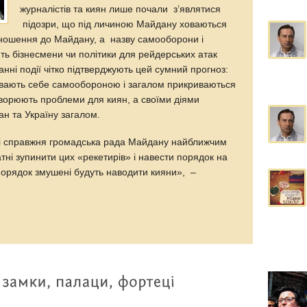
журналістів та киян лише почали з’являтися
підозри, що під личиною Майдану ховаються
дношення до Майдану, а назву самооборони і
ь бізнесмени чи політики для рейдерських атак
танні події чітко підтверджують цей сумний прогноз:
азивають себе самообороною і загалом прикриваються
ворюють проблеми для киян, а своїми діями
н та Україну загалом.
і справжня громадська рада Майдану найближчим
тні зупинити цих «рекетирів» і навести порядок на
порядок змушені будуть наводити кияни», –