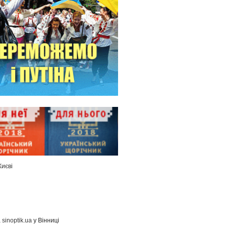
Києві
а
sinoptik.ua
у Вінниці