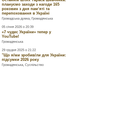
плануємо заходи з нагоди 165
роковин з дня памʼяті та
перепоховання в Україні
Громадська думка
,
Громадянська
05 січня 2026 о 20:39
«7 чудес України» тепер у
YouTube!
Громадянська
29 грудня 2025 о 21:22
"Що я/ми зробив/ли для України:
підсумки 2026 року
Громадянська
,
Суспільство