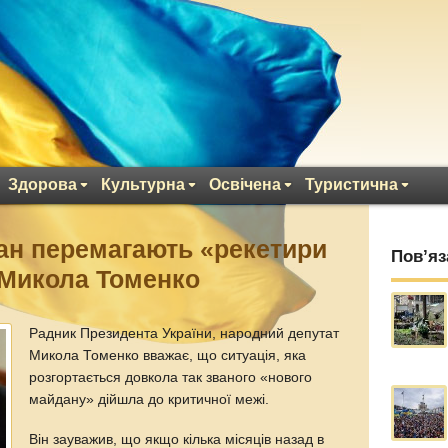
Здорова
Культурна
Освічена
Туристична
ан перемагають «рекетири
Пов’яз
 Микола Томенко
Радник Президента України, народний депутат
Микола Томенко вважає, що ситуація, яка
розгортається довкола так званого «нового
майдану» дійшла до критичної межі.
Він зауважив, що якщо кілька місяців назад в