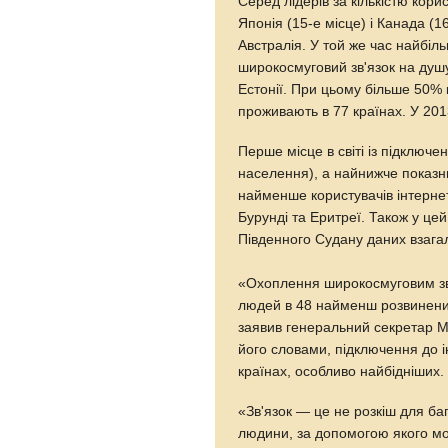
Серед лідерів за кількістю кори
Японія (15-е місце) і Канада (
Австралія. У той же час найбіл
широкосмуговий зв'язок на душ
Естонії. При цьому більше 50% 
проживають в 77 країнах. У 201
Перше місце в світі із підключе
населення), а найнижче показн
найменше користувачів інтернету
Бурунді та Еритреї. Також у це
Південного Судану даних взага
«Охоплення широкосмуговим зв
людей в 48 найменш розвинених 
заявив генеральний секретар М
його словами, підключення до і
країнах, особливо найбідніших.
«Зв'язок — це не розкіш для баг
людини, за допомогою якого мо