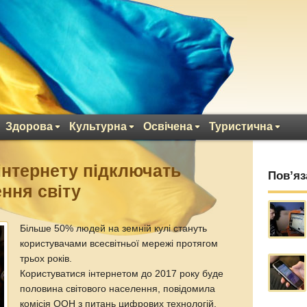
Здорова
Культурна
Освічена
Туристична
 інтернету підключать
Пов’яз
ння світу
Більше 50% людей на земній кулі стануть
користувачами всесвітньої мережі протягом
трьох років.
Користуватися інтернетом до 2017 року буде
половина світового населення, повідомила
комісія ООН з питань цифрових технологій.