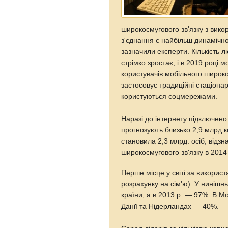
широкосмугового зв'язку з вико
з'єднання є найбільш динамічно
зазначили експерти. Кількість л
стрімко зростає, і в 2019 році м
користувачів мобільного широкос
застосовує традиційні стаціонар
користуються соцмережами.
Наразі до інтернету підключено 
прогнозують близько 2,9 млрд кор
становила 2,3 млрд. осіб, відзн
широкосмугового зв'язку в 2014 
Перше місце у світі за викорис
розрахунку на сім'ю). У нинішн
країни, а в 2013 р. — 97%. В М
Данії та Нідерландах — 40%.