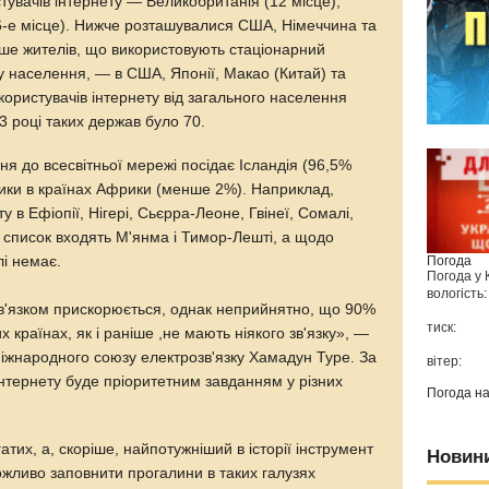
стувачів інтернету — Великобританія (12 місце),
16-е місце). Нижче розташувалися США, Німеччина та
ьше жителів, що використовують стаціонарний
у населення, — в США, Японії, Макао (Китай) та
користувачів інтернету від загального населення
3 році таких держав було 70.
ння до всесвітньої мережі посідає Ісландія (96,5%
ики в країнах Африки (менше 2%). Наприклад,
 в Ефіопії, Нігері, Сьєрра-Леоне, Гвінеї, Сомалі,
й список входять М'янма і Тимор-Лешті, а щодо
лі немає.
Погода
Погода у
вологість:
'язком прискорюється, однак неприйнятно, що 90%
тиск:
країнах, як і раніше ,не мають ніякого зв'язку», —
іжнародного союзу електрозв'язку Хамадун Туре. За
вітер:
нтернету буде пріоритетним завданням у різних
Погода н
атих, а, скоріше, найпотужніший в історії інструмент
Новин
жливо заповнити прогалини в таких галузях