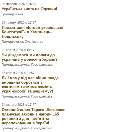
08 червня 2026 о 16:34
Українська книга на Одещині
Громадянська
27 травня 2026 о 17:37
Презентація «Історії української
Конституції» в Камʼянець-
Подільську
Громадянська
,
Суспільство
22 квітня 2026 о 16:17
Чи діждемося ми поваги до
українців у воюючій Україні?
Громадська думка
,
Громадянська
15 квітня 2026 о 21:57
Як і чому під час війни влада
вирішила боротися з
«антисемітизмом» замість
українофобії та рашизму?!
Громадська думка
,
Громадянська
14 лютого 2026 о 17:47
Останній шлях Тараса Шевченка:
плануємо заходи з нагоди 165
роковин з дня памʼяті та
перепоховання в Україні
Громадська думка
,
Громадянська