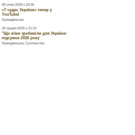
05 січня 2026 о 20:39
«7 чудес України» тепер у
YouTube!
Громадянська
29 грудня 2025 о 21:22
"Що я/ми зробив/ли для України:
підсумки 2026 року
Громадянська
,
Суспільство