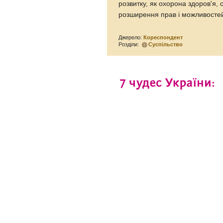
розвитку, як охорона здоров'я,
розширення прав і можливостей
Джерело:
Кореспондент
Розділи:
Суспільство