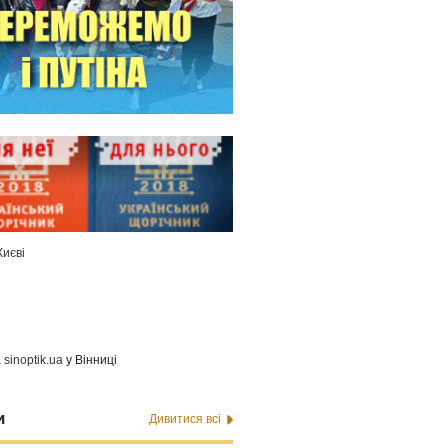
Києві
а
sinoptik.ua
у Вінниці
и
Дивитися всі