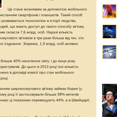
Це стане можливим за допомогою мобільного
ристанням смартфонів і планшетів. Такий спосіб
 розвивається технологією в історії людства,
юдей, що мають доступ до такого способу зв'язку,
оже скласти 7,6 млрд. осіб. Наразі кількість
мугового зв'язком в три рази більша від тих, хто
ні з'єднання. Зокрема, 1,9 млрд. осіб активно
більше 40% населення світу, і до кінця року
истувачів. До цього в 2013 році їхні кількість
ачено в доповіді комісії про стан мобільного
році.
танням широкосмугового зв'язку займає Корея (у
ьому році її застосовували більше 98% жителів
онако ці показники перевищують 44%, а в Швейцарії,