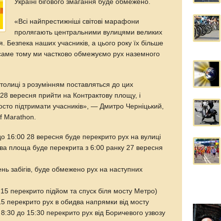
Україні бігового змагання буде обмежено.
«Всі найпрестижніші світові марафони
пролягають центральними вулицями великих
я. Безпека наших учасників, а цього року їх більше
, саме тому ми частково обмежуємо рух наземного
столиці з розумінням поставляться до цих
28 вересня прийти на Контрактову площу, і
осто підтримати учасників», — Дмитро Черніцький,
f Marathon.
до 16:00 28 вересня буде перекрито рух на вулиці
ва площа буде перекрита з 6:00 ранку 27 вересня
нь забігів, буде обмежено рух на наступних
2:15 перекрито підйом та спуск біля мосту Метро)
15 перекрито рух в обидва напрямки від мосту
 8:30 до 15:30 перекрито рух від Боричевого узвозу