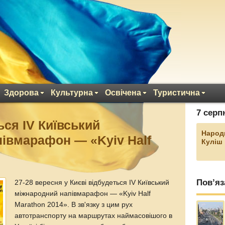
Здорова
Культурна
Освічена
Туристична
7 серп
ься IV Київський
Народ
івмарафон — «Kyiv Half
Куліш
Пов’яз
27-28 вересня у Києві відбудеться IV Київський
міжнародний напівмарафон — «Kyiv Half
Marathon 2014». В зв'язку з цим рух
автотранспорту на маршрутах наймасовішого в