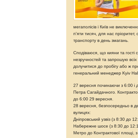
мегаполісів і Київ не виключенн
п'яти тисяч, для нас пріоритет
транспорту в день змагань.
Сподіваюся, що кияни та гості 
незручностей та запрошую всіх 
долучитися до пробігу або ж пр
генеральний менеджер Kyiv Hal
27 вересня починаючи з 6:00 і 
Петра Сагайдачного. Контракто
до 6:00 29 вересня.
28 вересня, безпосередньо в де
вулицях:
Дніпровський узвіз (з 8:30 до 1
Набережне шосе (з 8:30 до 12:
Метро до Контрактової площі, з