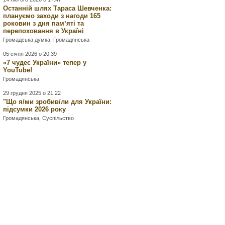
Останній шлях Тараса Шевченка:
плануємо заходи з нагоди 165
роковин з дня памʼяті та
перепоховання в Україні
Громадська думка
,
Громадянська
05 січня 2026 о 20:39
«7 чудес України» тепер у
YouTube!
Громадянська
29 грудня 2025 о 21:22
"Що я/ми зробив/ли для України:
підсумки 2026 року
Громадянська
,
Суспільство