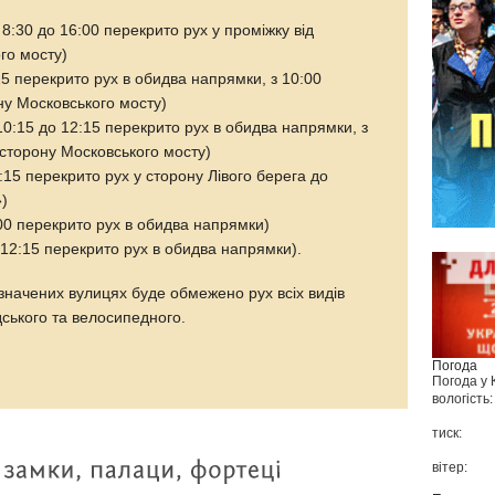
:30 до 16:00 перекрито рух у проміжку від
ого мосту)
:15 перекрито рух в обидва напрямки, з 10:00
ону Московського мосту)
0:15 до 12:15 перекрито рух в обидва напрямки, з
 сторону Московського мосту)
:15 перекрито рух у сторону Лівого берега до
»)
6:00 перекрито рух в обидва напрямки)
о 12:15 перекрито рух в обидва напрямки).
значених вулицях буде обмежено рух всіх видів
дського та велосипедного.
Погода
Погода у
вологість:
тиск:
вітер: