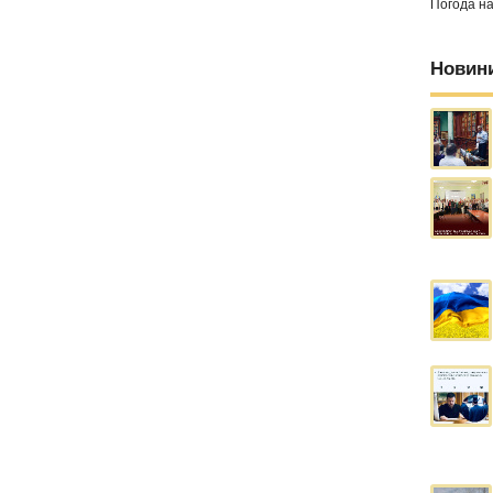
Погода н
Новин