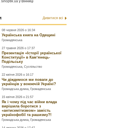
а
sinoptik.ua
у Вінниці
и
Дивитися всі
08 червня 2026 о 16:34
Українська книга на Одещині
Громадянська
27 травня 2026 о 17:37
Презентація «Історії української
Конституції» в Камʼянець-
Подільську
Громадянська
,
Суспільство
22 квітня 2026 о 16:17
Чи діждемося ми поваги до
українців у воюючій Україні?
Громадська думка
,
Громадянська
15 квітня 2026 о 21:57
Як і чому під час війни влада
вирішила боротися з
«антисемітизмом» замість
українофобії та рашизму?!
Громадська думка
,
Громадянська
14 лютого 2026 о 17:47