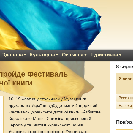
Здорова
Культурна
Освічена
Туристична
8 серп
і пройде Фестиваль
8 серп
чої книги
Всесвітн
16–19 жовтня у столичному Музеї книги і
друкарства України відбудеться V-й щорічний
Народив
Фестиваль української дитячої книги «Азбукове
Королівство Магів і Янголів», присвячений
Пов’яз
Героїзму та Звитязі Українських Воїнів.
Учасники і гості цьогорічного Фестивалю