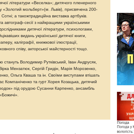
ячої літератури «Веселка»; дитячого пленерного
 «Золотий мольберт»(м. Львів), присвячена 200-
 Сотні; а такожтрадиційна виставка артбуків.
і та автограф-сесії з найкращими українськими
ослідниками дитячої літератури, психологами,
цікавіших видань української дитячої книги,
перу, каліграфії, книжкової ілюстрації,
ховного співу, акторської майстерності тощо.
ю стануть Володимир Рутківський, Іван Андрусяк,
Зірка Мензатюк, Сергій Гридін, Марія Морозенко,
енко, Ольга Кваша та ін. Своїми виступами втішать
ас Компаніченко та гурт Хорея Козацька, дитячий
одок» під орудою Сусанни Карпенко, ансамбль
 «Божичі».
Погода
Погода у
вологість: