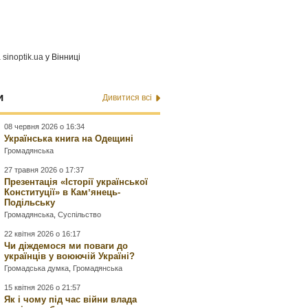
а
sinoptik.ua
у Вінниці
и
Дивитися всі
08 червня 2026 о 16:34
Українська книга на Одещині
Громадянська
27 травня 2026 о 17:37
Презентація «Історії української
Конституції» в Камʼянець-
Подільську
Громадянська
,
Суспільство
22 квітня 2026 о 16:17
Чи діждемося ми поваги до
українців у воюючій Україні?
Громадська думка
,
Громадянська
15 квітня 2026 о 21:57
Як і чому під час війни влада