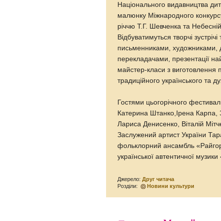
Національного видавництва дит
малюнку Міжнародного конкурсу
річчю Т.Г. Шевченка та Небесній
Відбуватимуться творчі зустріч
письменниками, художниками, д
перекладачами, презентації най
майстер-класи з виготовлення па
традиційного українського та ду
Гостями цьогорічного фестивал
Катерина Штанко,Ірена Карпа, 
Лариса Денисенко, Віталій Мітч
Заслужений артист України Тар
фольклорний ансамбль «Райгор
української автентичної музики
Джерело:
Друг читача
Розділи:
Новини культури