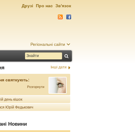
Друзі
Про нас
Зв'язок
Регіональні сайти
ня
Інші дати
ня святкують:
Розгорнути
ій день кішок
ся Юрій Федькович
ані Новини