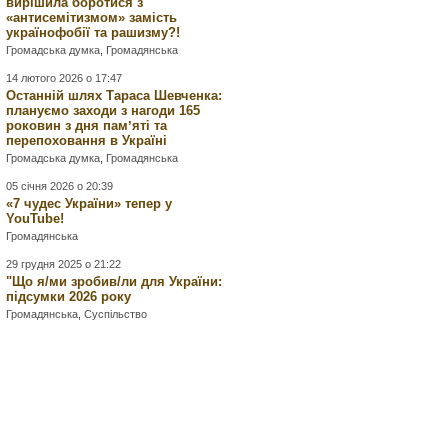
вирішила боротися з
«антисемітизмом» замість
українофобії та рашизму?!
Громадська думка
,
Громадянська
14 лютого 2026 о 17:47
Останній шлях Тараса Шевченка:
плануємо заходи з нагоди 165
роковин з дня памʼяті та
перепоховання в Україні
Громадська думка
,
Громадянська
05 січня 2026 о 20:39
«7 чудес України» тепер у
YouTube!
Громадянська
29 грудня 2025 о 21:22
"Що я/ми зробив/ли для України:
підсумки 2026 року
Громадянська
,
Суспільство