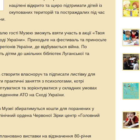
націлені відкрито та щиро підтримати дітей із
окупованих територій та постраждалих під час
ни.
лю гості Музею зможуть взяти участь в акції «Твоя
ході України». Приходьте на фестиваль та приносьте
регіонів України, де відбувається війна. По
ть дітям до шкільних бібліотек Луганської та
створити власноруч та підписати листівку для
ти практичні заняття з психологами, котрі
птуватися та зорієнтуватися у складних умовах
веденням АТО на Сході України.
в Музеї збиратимуться кошти для поранених у
лінічний ордена Червоної Зірки центр «Головний
плановано виставки на відзначення 80-річчя