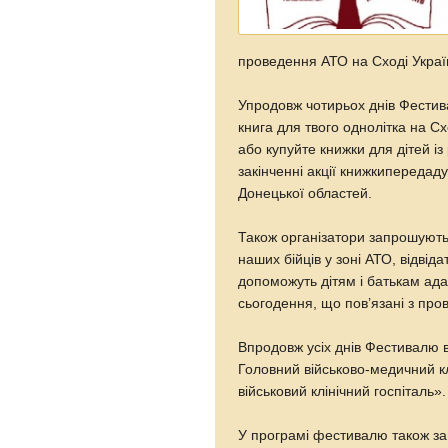
проведення АТО на Сході Украї
Упродовж чотирьох днів Фестива
книга для твого однолітка на С
або купуйте книжки для дітей із 
закінченні акції книжкипередаду
Донецької областей.
Також організатори запрошують 
наших бійців у зоні АТО, відвіда
допоможуть дітям і батькам ада
сьогодення, що пов’язані з про
Впродовж усіх днів Фестивалю 
Головний військово-медичний к
військовий клінічний госпіталь».
У програмі фестивалю також за