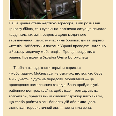
Наша країна стала жертвою агресора, який розв’язав
криваву бійню, тож суспільно-політична ситуація вимагає
кардинальних змін, зокрема щодо медичного
забезпечення і захисту учасників бойових дій та мирних
жителів. Найближчим часом в Україні проведуть загальну
військову медичну мобілізацію. Про це повідомила
радник Президента України Ольга Богомолець.
— Треба чітко відрізняти терміни «призов» і
«мобілізація». Мобілізація не означає, що всі, хто бере
в ній участь, підуть на передову. Мобілізація — це
проведення комплексних заходів. Вона пройде в усіх
районних центрах країни, щоб лікарі, громадськість,
волонтери, представники силових структур чітко знали,
що треба робити в зоні бойових дій або якщо десь
станеться терористичний акт, — зазначила вона.