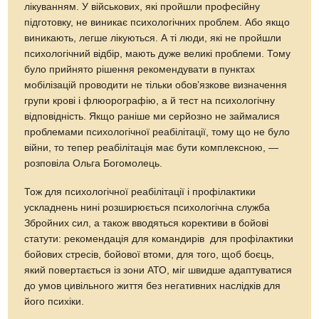
лікуванням. У військових, які пройшли професійну
підготовку, не виникає психологічних проблем. Або якщо
виникають, легше лікуються. А ті люди, які не пройшли
психологічний відбір, мають дуже великі проблеми. Тому
було прийнято рішення рекомендувати в пунктах
мобілізацій проводити не тільки обов’язкове визначення
групи крові і флюорографію, а й тест на психологічну
відповідність. Якщо раніше ми серйозно не займалися
проблемами психологічної реабілітації, тому що не було
війни, то тепер реабілітація має бути комплексною, —
розповіла Ольга Богомолець.
Тож для психологічної реабілітації і профілактики
ускладнень нині розширюється психологічна служба
Збройних сил, а також вводяться корективи в бойові
статути: рекомендація для командирів для профілактики
бойових стресів, бойової втоми, для того, щоб боєць,
який повертається із зони АТО, міг швидше адаптуватися
до умов цивільного життя без негативних наслідків для
його психіки.