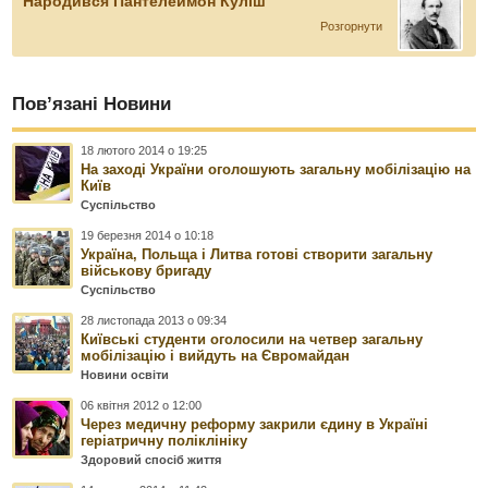
Народився Пантелеймон Куліш
Розгорнути
Пов’язані Новини
18 лютого 2014 о 19:25
На заході України оголошують загальну мобілізацію на
Київ
Суспільство
19 березня 2014 о 10:18
Україна, Польща і Литва готові створити загальну
військову бригаду
Суспільство
28 листопада 2013 о 09:34
Київські студенти оголосили на четвер загальну
мобілізацію і вийдуть на Євромайдан
Новини освіти
06 квітня 2012 о 12:00
Через медичну реформу закрили єдину в Україні
геріатричну поліклініку
Здоровий спосіб життя