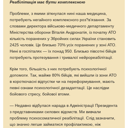
Реабілітація має бути комплексною
Проблеми, з якими зіткнулася нині наша медицина,
потребують негайного комплексного роз?в’язання. За
словами директора військово-медичного департаменту
Міністерства оборони Віталія Андронатія, із початку АТО
кількість поранених у Збройних силах України становить
2425 чоловік. Це близько 70% усіх поранених у зоні АТО.
Нині в госпіталях — їх понад 950. Близько півсотні бійців
потребують протезування і тривалої нейрореабілітації.
Крім того, більшість з них потребують психологічної
допомоги. Так, майже 80% бійців, які вийшли із зони АТО
в короткочасні відпустки чи на переформування, мають
певні ознаки психологічної дезадаптації. Це наслідки
бойового стресу, бойової втоми.
— Недавно відбулася нарада в Адміністрації Президента
з представниками силових відомств. Ми вивчали
проблему психосоматичної реабілітації. Слід зазначити,
що значно легше займатися профілактикою, ніж