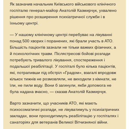
Як зазначив начальник Київського військового клінічного
госпіталю генерал-майор Анатолій Казмирчук, ухвалено
рішення про розширення психіатричної служби і в
їхньому центрі.
— У нашому клінічному центрі перебуває на лікуванні
понад 500 хворих і поранених, які брали участь в АТО.
Більшість пацієнтів зазнали не тільки важких фізичних, а
й психологічних травм. Післястресові бойові розлади
потребують тривалого лікування, спостереження і
подальшої реабілітації. У госпіталі було кілька пацієнтів,
які, потрапивши під обстріл «Градом», взагалі впродовж
кількох тижнів не розмовляли, не виходили з кімнати, не
їли, не пили воду. Вони б загинули, якби допомога не
була надана вчасно, — сказав Анатолій Казмирчук.
Варто зазначити, що учасників АТО, які мають
психосоматичні розлади, не лікуватимуть у психіатричних
закладах, вони проходитимуть реабілітацію у госпіталях і
санаторіях для ветеранів Великої Вітчизняної війни.