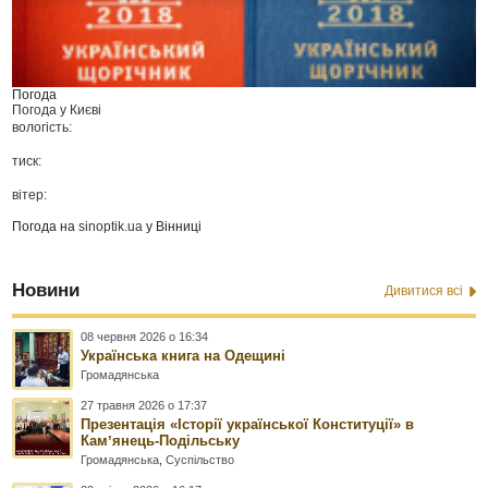
Погода
Погода у
Києві
вологість:
тиск:
вітер:
Погода на
sinoptik.ua
у Вінниці
Новини
Дивитися всі
08 червня 2026 о 16:34
Українська книга на Одещині
Громадянська
27 травня 2026 о 17:37
Презентація «Історії української Конституції» в
Камʼянець-Подільську
Громадянська
,
Суспільство