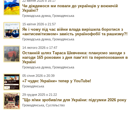
22 квітня 2026 о 16:17
Чи діждемося ми поваги до українців у воюючій
Україні?
Громадська думка
,
Громадянська
15 квітня 2026 о 21:57
Як і чому під час війни влада вирішила боротися з
«антисемітизмом» замість українофобії та рашизму?!
Громадська думка
,
Громадянська
14 лютого 2026 о 17:47
Останній шлях Тараса Шевченка: плануємо заходи з
нагоди 165 роковин з дня памʼяті та перепоховання в
Україні
Громадська думка
,
Громадянська
05 січня 2026 о 20:39
«7 чудес України» тепер у YouTube!
Громадянська
29 грудня 2025 о 21:22
"Що я/ми зробив/ли для України: підсумки 2026 року
Громадянська
,
Суспільство