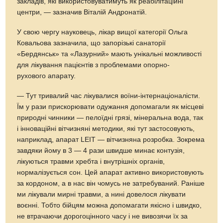
закладів, які використовуватимуть як реабілітаційні
центри, — зазначив Віталій Андронатій.
У свою чергу науковець, лікар вищої категорії Ольга
Ковальова зазначила, що запорізькі санаторії
«Бердянськ» та «Лазурний» мають унікальні можливості
для лікування пацієнтів з проблемами опорно-
рухового апарату.
— Тут тривалий час лікувалися воїни-інтернаціоналісти.
Їм у рази прискорювати одужання допомагали як місцеві
природні чинники — пелоїдні грязі, мінеральна вода, так
і інноваційні вітчизняні методики, які тут застосовують,
наприклад, апарат LEIT — вітчизняна розробка. Зокрема
завдяки йому в 3 — 4 рази швидше минає контузія,
лікуються травми хребта і внутрішніх органів,
нормалізується сон. Цей апарат активно використовують
за кордоном, а в нас він чомусь не затребуваний. Раніше
ми лікували мирні травми, а нині довелося лікувати
воєнні. Тобто бійцям можна допомагати якісно і швидко,
не втрачаючи дорогоцінного часу і не вивозячи їх за