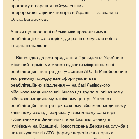
програму створення найсучасніших
нейрореабілітаційних центрів в Україні, — зазначила
Ольга Богомолець.
А поки що поранені військовики проходитимуть
реабілітацію в санаторіях, де раніше лікували воїнів-
інтернаціоналістів.
— Відповідно до розпорядження Президента України в
місячний термін ми маємо відкрити міжрегіональні
реабілітаційні центри для учасників АТО. В Міноборони в
екстреному порядку вже сформували два
реабілітаційних відділення — на базі Львівського
військово-медичного клінічного центру та в Ірпінському
військово-медичному клінічному центрі. У планах —
реабілітаційні центри при кожному військово-медичному
клінічному закладі, зокрема у військовому санаторії
«Хмільник» на Вінниччині та на базі відпочинку в
Іллічівську на Одещині. Новостворена Державна служба з
питань учасників АТО формує перелік санаторних