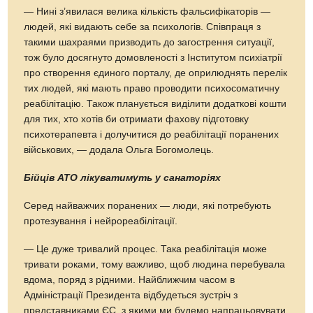
— Нині з’явилася велика кількість фальсифікаторів —
людей, які видають себе за психологів. Співпраця з
такими шахраями призводить до загострення ситуації,
тож було досягнуто домовленості з Інститутом психіатрії
про створення єдиного порталу, де оприлюднять перелік
тих людей, які мають право проводити психосоматичну
реабілітацію. Також планується виділити додаткові кошти
для тих, хто хотів би отримати фахову підготовку
психотерапевта і долучитися до реабілітації поранених
військових, — додала Ольга Богомолець.
Бійців АТО лікуватимуть у санаторіях
Серед найважчих поранених — люди, які потребують
протезування і нейрореабілітації.
— Це дуже тривалий процес. Така реабілітація може
тривати роками, тому важливо, щоб людина перебувала
вдома, поряд з рідними. Найближчим часом в
Адміністрації Президента відбудеться зустріч з
представниками ЄС, з якими ми будемо напрацьовувати