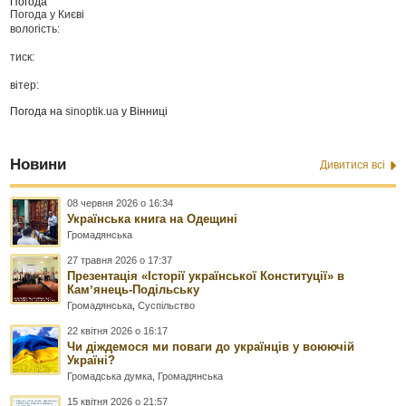
Погода
Погода у
Києві
вологість:
тиск:
вітер:
Погода на
sinoptik.ua
у Вінниці
Новини
Дивитися всі
08 червня 2026 о 16:34
Українська книга на Одещині
Громадянська
27 травня 2026 о 17:37
Презентація «Історії української Конституції» в
Камʼянець-Подільську
Громадянська
,
Суспільство
22 квітня 2026 о 16:17
Чи діждемося ми поваги до українців у воюючій
Україні?
Громадська думка
,
Громадянська
15 квітня 2026 о 21:57