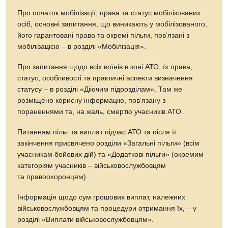
Про початок мобілізації, права та статус мобілізованих
осіб, основні запитання, що виникають у мобілізованого,
його гарантовані права та окремі пільги, пов’язані з
мобілізацією – в розділі «Мобілізація».
Про запитання щодо всіх воїнів в зоні АТО, їх права,
статус, особливості та практичні аспекти визначення
статусу – в розділі «Діючим підрозділам». Там же
розміщено корисну інформацію, пов’язану з
пораненнями та, на жаль, смертю учасників АТО.
Питанням пільг та виплат підчас АТО та після її
закінчення присвячено розділи «Загальні пільги» (всім
учасникам бойових дій) та «Додаткові пільги» (окремим
категоріям учасників – військовослужбовцям
та правоохоронцям).
Інформація щодо сум грошових виплат, належних
військовослужбовцям та процедури отримання їх, – у
розділі «Виплати військовослужбовцям».