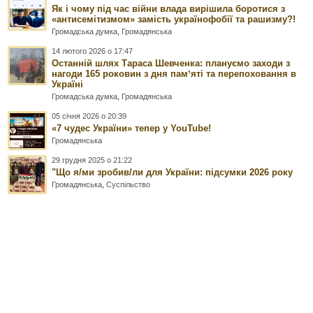
Як і чому під час війни влада вирішила боротися з
«антисемітизмом» замість українофобії та рашизму?!
Громадська думка
,
Громадянська
14 лютого 2026 о 17:47
Останній шлях Тараса Шевченка: плануємо заходи з
нагоди 165 роковин з дня памʼяті та перепоховання в
Україні
Громадська думка
,
Громадянська
05 січня 2026 о 20:39
«7 чудес України» тепер у YouTube!
Громадянська
29 грудня 2025 о 21:22
"Що я/ми зробив/ли для України: підсумки 2026 року
Громадянська
,
Суспільство