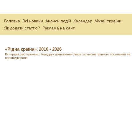
Головна
Всі новини
Анонси подій
Календар
Музеї України
Як додати статтю?
Реклама на сайті
«Рідна країна», 2010 - 2026
Всі права застережені. Передрук дозволений лише за умови прямого посилання на
першоджерело.