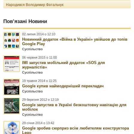
Народився Володимир Фатальчук
Пов’язані Новини
02 липня 2014 о 12:10
Новинний додаток «Війна в Україні» увійшов до топів
Google Play
Суспільство
06 червня 2015 о 11:00
ІМІ запустив мобільний додаток «SOS для
журналістів»
Суспільство
19 травня 2014 о 11:25
Google купив наймодерніший перекладач
Суспільство
29 березня 2012 о 12:19
Google запустив в Україні безкоштовну навігацію для
мобілок
Суспільство
29 січня 2014 о 13:42
Google зробив сюрприз всім любителям конструктора
Lego