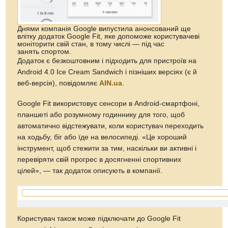
Днями компанія Google випустила анонсований ще
влітку додаток Google Fit, яке допоможе користувачеві
моніторити свій стан, в тому числі — під час
занять спортом.
Додаток є безкоштовним і підходить для пристроїв на
Android 4.0 Ice Cream Sandwich і пізніших версіях (є й
веб-версія), повідомляє
AIN.ua
.
Google Fit використовує сенсори в Android-смартфоні,
планшеті або розумному годиннику для того, щоб
автоматично відстежувати, коли користувач переходить
на ходьбу, біг або їде на велосипеді. «Це хороший
інструмент, щоб стежити за тим, наскільки ви активні і
перевіряти свій прогрес в досягненні спортивних
цілей», — так додаток описують в компанії.
Користувач також може підключати до Google Fit