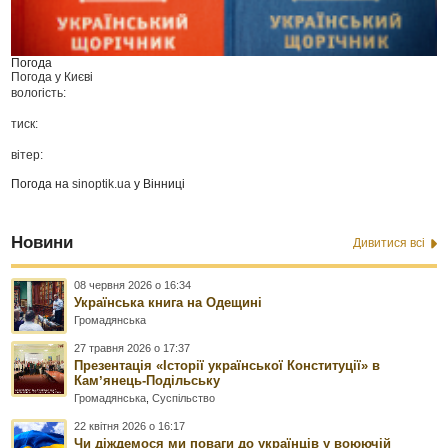
Погода
Погода у
Києві
вологість:
тиск:
вітер:
Погода на
sinoptik.ua
у Вінниці
Новини
Дивитися всі
08 червня 2026 о 16:34
Українська книга на Одещині
Громадянська
27 травня 2026 о 17:37
Презентація «Історії української Конституції» в
Камʼянець-Подільську
Громадянська
,
Суспільство
22 квітня 2026 о 16:17
Чи діждемося ми поваги до українців у воюючій