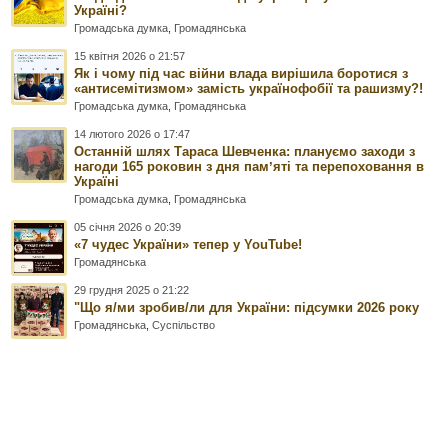
Україні?
Громадська думка
,
Громадянська
15 квітня 2026 о 21:57
Як і чому під час війни влада вирішила боротися з
«антисемітизмом» замість українофобії та рашизму?!
Громадська думка
,
Громадянська
14 лютого 2026 о 17:47
Останній шлях Тараса Шевченка: плануємо заходи з
нагоди 165 роковин з дня памʼяті та перепоховання в
Україні
Громадська думка
,
Громадянська
05 січня 2026 о 20:39
«7 чудес України» тепер у YouTube!
Громадянська
29 грудня 2025 о 21:22
"Що я/ми зробив/ли для України: підсумки 2026 року
Громадянська
,
Суспільство