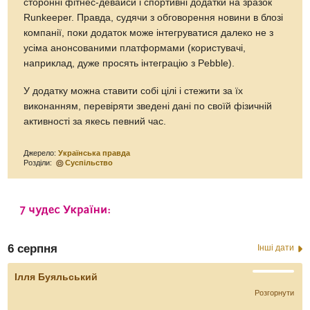
сторонні фітнес-девайси і спортивні додатки на зразок
Runkeeper. Правда, судячи з обговорення новини в блозі
компанії, поки додаток може інтегруватися далеко не з
усіма анонсованими платформами (користувачі,
наприклад, дуже просять інтеграцію з Pebble).
У додатку можна ставити собі цілі і стежити за їх
виконанням, перевіряти зведені дані по своїй фізичній
активності за якесь певний час.
Джерело:
Українська правда
Розділи:
Суспільство
6 серпня
Інші дати
Ілля Буяльський
Розгорнути