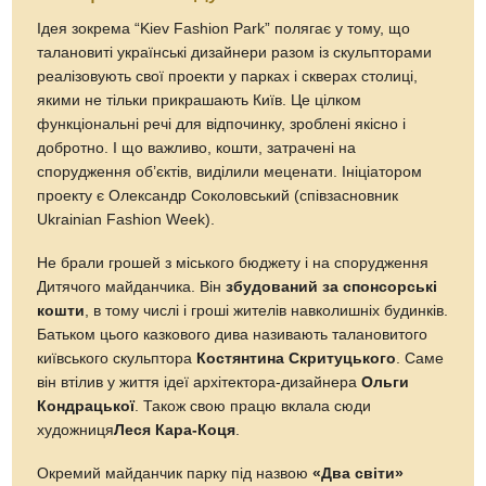
Ідея зокрема “Kiev Fashion Park” полягає у тому, що
талановиті українські дизайнери разом із скульпторами
реалізовують свої проекти у парках і скверах столиці,
якими не тільки прикрашають Київ. Це цілком
функціональні речі для відпочинку, зроблені якісно і
добротно. І що важливо, кошти, затрачені на
спорудження об’єктів, виділили меценати. Ініціатором
проекту є Олександр Соколовський (співзасновник
Ukrainian Fashion Week).
Не брали грошей з міського бюджету і на спорудження
Дитячого майданчика. Він
збудований за спонсорські
кошти
, в тому числі і гроші жителів навколишніх будинків.
Батьком цього казкового дива називають талановитого
київського скульптора
Костянтина Скритуцького
. Саме
він втілив у життя ідеї архітектора-дизайнера
Ольги
Кондрацької
. Також свою працю вклала сюди
художниця
Леся Кара-Коця
.
Окремий майданчик парку під назвою
«Два світи»