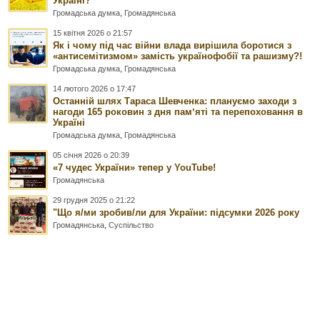
Україні?
Громадська думка
,
Громадянська
15 квітня 2026 о 21:57
Як і чому під час війни влада вирішила боротися з
«антисемітизмом» замість українофобії та рашизму?!
Громадська думка
,
Громадянська
14 лютого 2026 о 17:47
Останній шлях Тараса Шевченка: плануємо заходи з
нагоди 165 роковин з дня памʼяті та перепоховання в
Україні
Громадська думка
,
Громадянська
05 січня 2026 о 20:39
«7 чудес України» тепер у YouTube!
Громадянська
29 грудня 2025 о 21:22
"Що я/ми зробив/ли для України: підсумки 2026 року
Громадянська
,
Суспільство