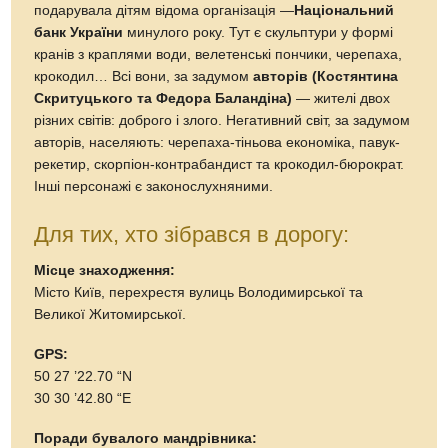
подарувала дітям відома організація —
Національний
банк України
минулого року. Тут є скульптури у формі
кранів з краплями води, велетенські пончики, черепаха,
крокодил… Всі вони, за задумом
авторів (Костянтина
Скритуцького та Федора Баландіна)
— жителі двох
різних світів: доброго і злого. Негативний світ, за задумом
авторів, населяють: черепаха-тіньова економіка, павук-
рекетир, скорпіон-контрабандист та крокодил-бюрократ.
Інші персонажі є законослухняними.
Для тих, хто зібрався в дорогу:
Місце знаходження:
Місто Київ, перехрестя вулиць Володимирської та
Великої Житомирської.
GPS:
50 27 ’22.70 “N
30 30 ’42.80 “E
Поради бувалого мандрівника: