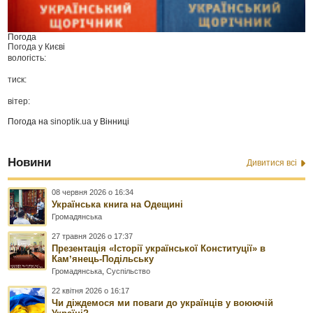
Погода
Погода у
Києві
вологість:
тиск:
вітер:
Погода на
sinoptik.ua
у Вінниці
Новини
Дивитися всі
08 червня 2026 о 16:34
Українська книга на Одещині
Громадянська
27 травня 2026 о 17:37
Презентація «Історії української Конституції» в
Камʼянець-Подільську
Громадянська
,
Суспільство
22 квітня 2026 о 16:17
Чи діждемося ми поваги до українців у воюючій