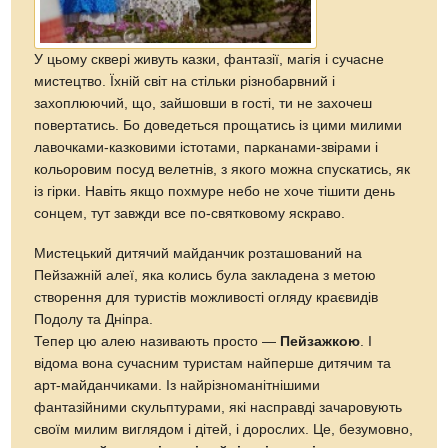
У цьому сквері живуть казки, фантазії, магія і сучасне
мистецтво. Їхній світ на стільки різнобарвний і
захоплюючий, що, зайшовши в гості, ти не захочеш
повертатись. Бо доведеться прощатись із цими милими
лавочками-казковими істотами, парканами-звірами і
кольоровим посуд велетнів, з якого можна спускатись, як
із гірки. Навіть якщо похмуре небо не хоче тішити день
сонцем, тут завжди все по-святковому яскраво.
Мистецький дитячий майданчик розташований на
Пейзажній алеї, яка колись була закладена з метою
створення для туристів можливості огляду краєвидів
Подолу та Дніпра.
Тепер цю алею називають просто —
Пейзажкою
. І
відома вона сучасним туристам найперше дитячим та
арт-майданчиками. Із найрізноманітнішими
фантазійними скульптурами, які насправді зачаровують
своїм милим виглядом і дітей, і дорослих. Це, безумовно,