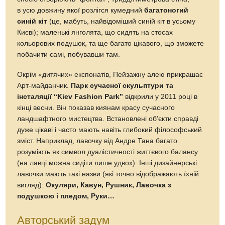
в усю довжину якої розлігся кумедний
багатоногий
синій кіт
(це, мабуть, найвідоміший синій кіт в усьому
Києві); маленькі янголята, що сидять на стосах
кольорових подушок, та ще багато цікавого, що зможете
побачити самі, побувавши там.
Окрім «дитячих» експонатів, Пейзажну алею прикрашає
Арт-майданчик.
Парк сучасної скульптури та
інсталяції “Kiev Fashion Park”
відкрили у 2011 році в
кінці весни. Він показав киянам красу сучасного
ландшафтного мистецтва. Встановлені об’єкти справді
дуже цікаві і часто мають навіть глибокий філософський
зміст. Наприклад, лавочку від Андре Тана багато
розуміють як символ дуалістичності життєвого балансу
(на лавці можна сидіти лише удвох). Інші дизайнерські
лавочки мають такі назви (які точно відображають їхній
вигляд):
Окуляри, Кавун, Рушник, Лавочка з
подушкою і пледом, Руки…
Авторський задум