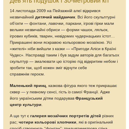
Дев’ять подушок і 30-метровий кіт
14 листопада 2009 на Пейзажній алеї відкрився
незвичайний
дитячий майданчик
. Всі його скульптурні
об’єкти — фонтани, лавочки, паркани, ігрові гірки мали
вельми незвичайні обриси — форми чашок, ляльок,
ігрових кубиків, тварин, невідомих чудернацьких істот…
Прикрашені вони яскравою кольоровою мозаїкою. Усі
«жителі» ніби вийшли з казки — «Пригоди Аліси в Країні
Чудес». Насправді таким і був задум авторів для багатьох
скульптур — змалювати цю історію під відкритим небом і
зробити так, щоб кожен зміг відчути себе
справжнім героєм.
Маленький принц
, казкова фігура якого теж прикрашає
сквер — у певному сенсі, гість із самої Франції. Адже
його українським дітям подарував
Французький
центр культури
.
А ще тут є
галерея мозаїчних портретів дітей
різних
рас;
чотири кольорові хлопчики
, які в оригінальний
спосіб створюють “фонтан”; тридцятиметрова стіна,