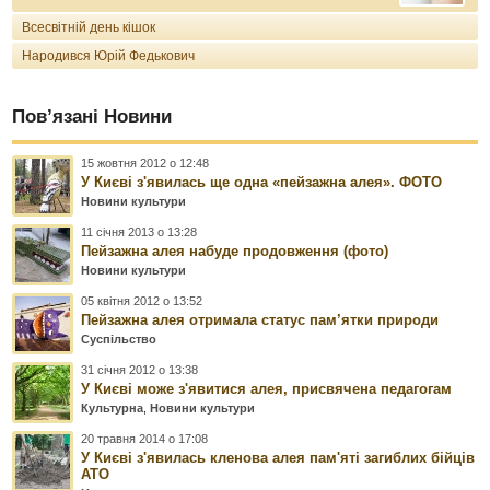
Всесвітній день кішок
Народився Юрій Федькович
Пов’язані Новини
15 жовтня 2012 о 12:48
У Києві з'явилась ще одна «пейзажна алея». ФОТО
Новини культури
11 січня 2013 о 13:28
Пейзажна алея набуде продовження (фото)
Новини культури
05 квітня 2012 о 13:52
Пейзажна алея отримала статус пам’ятки природи
Суспільство
31 січня 2012 о 13:38
У Києві може з'явитися алея, присвячена педагогам
Культурна
,
Новини культури
20 травня 2014 о 17:08
У Києві з'явилась кленова алея пам'яті загиблих бійців
АТО