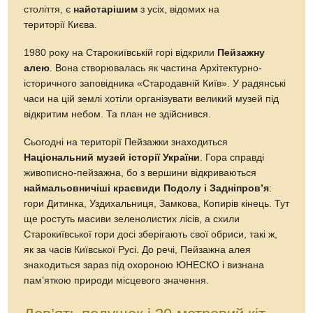
століття, є
найстарішим
з усіх, відомих на
території Києва.
1980 року на Старокиївській горі відкрили
Пейзажну
алею
. Вона створювалась як частина Архітектурно-
історичного заповідника «Стародавній Київ». У радянські
часи на цій землі хотіли організувати великий музей під
відкритим небом. Та план не здійснився.
Сьогодні на території Пейзажки знаходиться
Національний музей історії України
. Гора справді
живописно-пейзажна, бо з вершини відкриваються
наймальовничіші краєвиди Подолу і Задніпров’я
:
гори Дитинка, Уздихальниця, Замкова, Копирів кінець. Тут
ще ростуть масиви зеленолистих лісів, а схили
Старокиївської гори досі зберігають свої обриси, такі ж,
як за часів Київської Русі. До речі, Пейзажна алея
знаходиться зараз під охороною ЮНЕСКО і визнана
пам’яткою природи місцевого значення.