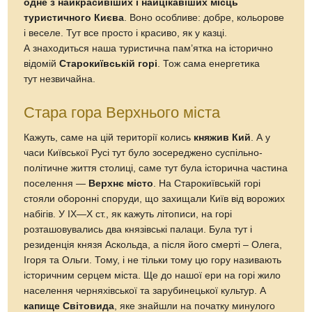
одне з найкрасивіших і найцікавіших місць
туристичного Києва
. Воно особливе: добре, кольорове
і веселе. Тут все просто і красиво, як у казці.
А знаходиться наша туристична пам’ятка на історично
відомій
Старокиївській горі
. Тож сама енергетика
тут незвичайна.
Стара гора Верхнього міста
Кажуть, саме на цій території колись
княжив Кий
. А у
часи Київської Русі тут було зосереджено суспільно-
політичне життя столиці, саме тут була історична частина
поселення —
Верхнє місто
. На Старокиївській горі
стояли оборонні споруди, що захищали Київ від ворожих
набігів. У IX—X ст., як кажуть літописи, на горі
розташовувались два князівські палаци. Була тут і
резиденція князя Аскольда, а після його смерті – Олега,
Ігоря та Ольги. Тому, і не тільки тому цю гору називають
історичним серцем міста. Ще до нашої ери на горі жило
населення черняхівської та зарубинецької культур. А
капище Світовида
, яке знайшли на початку минулого