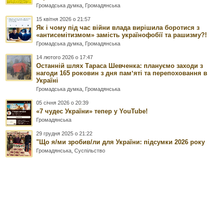
Громадська думка
,
Громадянська
15 квітня 2026 о 21:57
Як і чому під час війни влада вирішила боротися з
«антисемітизмом» замість українофобії та рашизму?!
Громадська думка
,
Громадянська
14 лютого 2026 о 17:47
Останній шлях Тараса Шевченка: плануємо заходи з
нагоди 165 роковин з дня памʼяті та перепоховання в
Україні
Громадська думка
,
Громадянська
05 січня 2026 о 20:39
«7 чудес України» тепер у YouTube!
Громадянська
29 грудня 2025 о 21:22
"Що я/ми зробив/ли для України: підсумки 2026 року
Громадянська
,
Суспільство