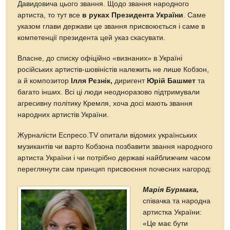
Давидовича цього звання. Щодо звання народного
артиста, то тут все
в руках Президента України
. Саме
указом глави держави це звання присвоюється і саме в
компетенції президента цей указ скасувати.
Власне, до списку офіційно «визнаних» в Україні
російських артистів-шовіністів належить не лише Кобзон,
а й композитор
Ілля Рєзнік,
диригент
Юрій Башмет
та
багато інших. Всі ці люди неодноразово підтримували
агресивну політику Кремля, хоча досі мають звання
народних артистів України.
Журналісти Еспресо.TV опитали відомих українських
музикантів чи варто Кобзона позбавити звання народного
артиста України і чи потрібно державі найближчим часом
переглянути сам принцип присвоєння почесних нагород:
Марія Бурмака,
співачка та народна
артистка України:
«Це має бути