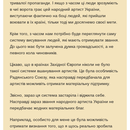
тривалої пропаганди. І якщо з часом ці люди зрозуміють
в чиї ворота грає цей народний артист України,
виступаючи фактично на боці людей, які прийшли
воювати в їх країні, тільки тоді ми досягнемо своєї мети.
Крім того, з часом нам потрібно буде переглянути саму
систему висування людей, які мають отримувати звання.
До цього має бути залучена думка громадськості, а не
певного кола чиновників.
Цікаво, що в країнах Західної Європи ніколи не було
такої системи вшанування артистів. Це була особливість
Радянського Союзу, яка насправді передбачала для
артистів можливіть отримати матеріальну підтримку.
Звісно, зараз ця система застаріла і віджила себе.
Насправді зараз звання народного артиста України не
передбачає жодних матеріальних благ.
Наприклад, особисто для мене це була можливість
отримати визнання того, що я щось реально зробила