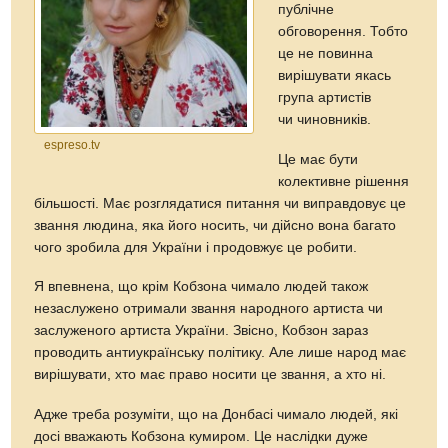
публічне
обговорення. Тобто
це не повинна
вирішувати якась
група артистів
чи чиновників.
espreso.tv
Це має бути
колективне рішення
більшості. Має розглядатися питання чи виправдовує це
звання людина, яка його носить, чи дійсно вона багато
чого зробила для України і продовжує це робити.
Я впевнена, що крім Кобзона чимало людей також
незаслужено отримали звання народного артиста чи
заслуженого артиста України. Звісно, Кобзон зараз
проводить антиукраїнську політику. Але лише народ має
вирішувати, хто має право носити це звання, а хто ні.
Адже треба розуміти, що на Донбасі чимало людей, які
досі вважають Кобзона кумиром. Це наслідки дуже