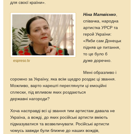
для своєї країни».
Ніна Матвієнко
,
співачка, народна
артистка УРСР та
герой України:
«Якби сам Донецьк
підняв це питання,
то це було б
дуже доречно.
espreso.tv
Мені образливо і
соромно за Україну, яка всім щедро роздає ці звання.
Можливо, варто нарешті переглянути ці емоційні
сплески, під впливом яких роздаються
державні нагороди?
Хоча насправді всі ці звання тим артистам давала не
Україна, а вожді, до яких російські артисти вміють
підмазуватися та возвеличувати. Російські артисти
чомусь завжди були ближче до наших вождів,