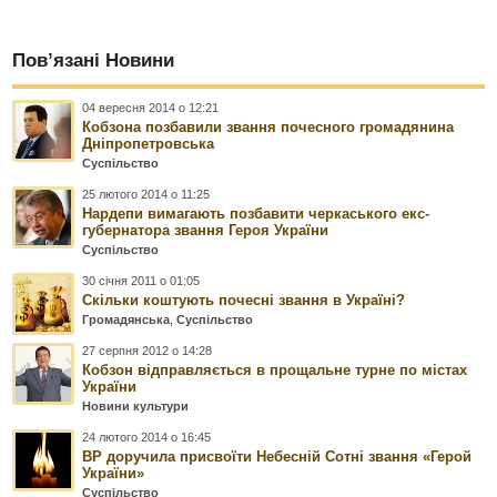
Пов’язані Новини
04 вересня 2014 о 12:21
Кобзона позбавили звання почесного громадянина
Дніпропетровська
Суспільство
25 лютого 2014 о 11:25
Нардепи вимагають позбавити черкаського екс-
губернатора звання Героя України
Суспільство
30 січня 2011 о 01:05
Скільки коштують почесні звання в Україні?
Громадянська
,
Суспільство
27 серпня 2012 о 14:28
Кобзон відправляється в прощальне турне по містах
України
Новини культури
24 лютого 2014 о 16:45
ВР доручила присвоїти Небесній Сотні звання «Герой
України»
Суспільство