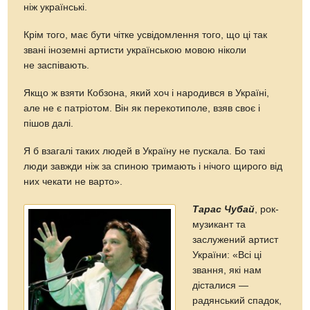
ніж українські.
Крім того, має бути чітке усвідомлення того, що ці так
звані іноземні артисти українською мовою ніколи
не заспівають.
Якщо ж взяти Кобзона, який хоч і народився в Україні,
але не є патріотом. Він як перекотиполе, взяв своє і
пішов далі.
Я б взагалі таких людей в Україну не пускала. Бо такі
люди завжди ніж за спиною тримають і нічого щирого від
них чекати не варто».
Тарас Чубай
, рок-
музикант та
заслужений артист
України: «Всі ці
звання, які нам
дісталися —
радянський спадок,