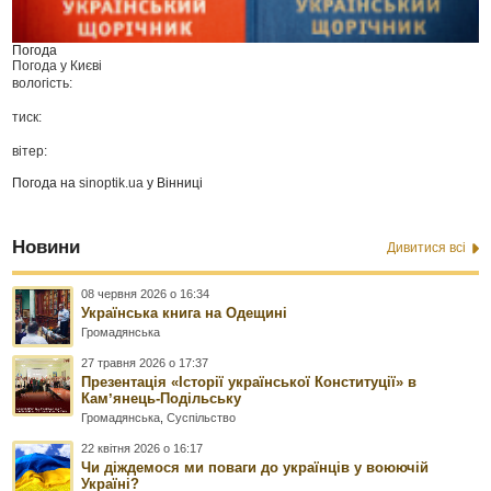
Погода
Погода у
Києві
вологість:
тиск:
вітер:
Погода на
sinoptik.ua
у Вінниці
Новини
Дивитися всі
08 червня 2026 о 16:34
Українська книга на Одещині
Громадянська
27 травня 2026 о 17:37
Презентація «Історії української Конституції» в
Камʼянець-Подільську
Громадянська
,
Суспільство
22 квітня 2026 о 16:17
Чи діждемося ми поваги до українців у воюючій
Україні?