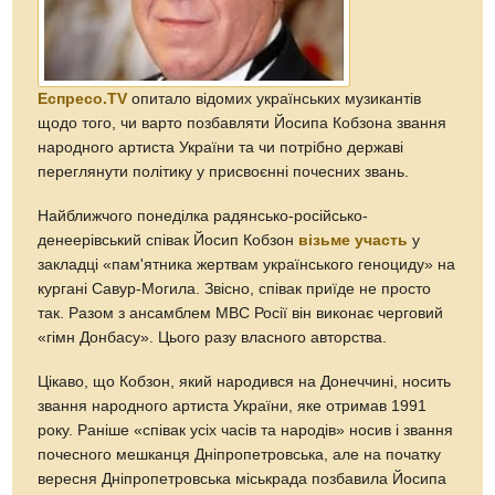
Еспресо.TV
опитало відомих українських музикантів
щодо того, чи варто позбавляти Йосипа Кобзона звання
народного артиста України та чи потрібно державі
переглянути політику у присвоєнні почесних звань.
Найближчого понеділка радянсько-російсько-
денеерівський співак Йосип Кобзон
візьме участь
у
закладці «пам'ятника жертвам українського геноциду» на
кургані Савур-Могила. Звісно, співак приїде не просто
так. Разом з ансамблем МВС Росії він виконає черговий
«гімн Донбасу». Цього разу власного авторства.
Цікаво, що Кобзон, який народився на Донеччині, носить
звання народного артиста України, яке отримав 1991
року. Раніше «співак усіх часів та народів» носив і звання
почесного мешканця Дніпропетровська, але на початку
вересня Дніпропетровська міськрада позбавила Йосипа