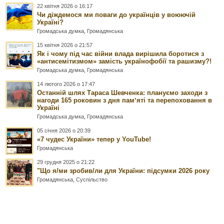
22 квітня 2026 о 16:17
Чи діждемося ми поваги до українців у воюючій
Україні?
Громадська думка
,
Громадянська
15 квітня 2026 о 21:57
Як і чому під час війни влада вирішила боротися з
«антисемітизмом» замість українофобії та рашизму?!
Громадська думка
,
Громадянська
14 лютого 2026 о 17:47
Останній шлях Тараса Шевченка: плануємо заходи з
нагоди 165 роковин з дня памʼяті та перепоховання в
Україні
Громадська думка
,
Громадянська
05 січня 2026 о 20:39
«7 чудес України» тепер у YouTube!
Громадянська
29 грудня 2025 о 21:22
"Що я/ми зробив/ли для України: підсумки 2026 року
Громадянська
,
Суспільство