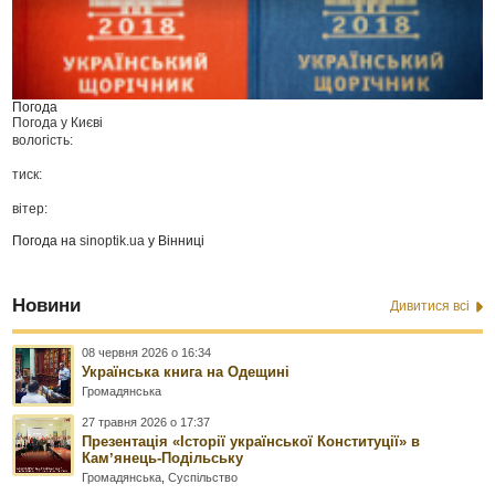
Погода
Погода у
Києві
вологість:
тиск:
вітер:
Погода на
sinoptik.ua
у Вінниці
Новини
Дивитися всі
08 червня 2026 о 16:34
Українська книга на Одещині
Громадянська
27 травня 2026 о 17:37
Презентація «Історії української Конституції» в
Камʼянець-Подільську
Громадянська
,
Суспільство