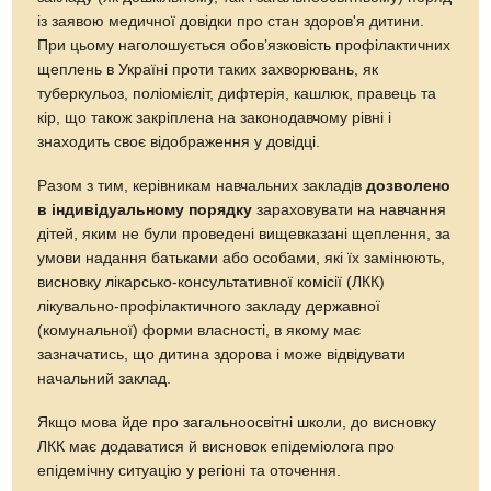
із заявою медичної довідки про стан здоров'я дитини.
При цьому наголошується обов’язковість профілактичних
щеплень в Україні проти таких захворювань, як
туберкульоз, поліомієліт, дифтерія, кашлюк, правець та
кір, що також закріплена на законодавчому рівні і
знаходить своє відображення у довідці.
Разом з тим, керівникам навчальних закладів
дозволено
в індивідуальному порядку
зараховувати на навчання
дітей, яким не були проведені вищевказані щеплення, за
умови надання батьками або особами, які їх замінюють,
висновку лікарсько-консультативної комісії (ЛКК)
лікувально-профілактичного закладу державної
(комунальної) форми власності, в якому має
зазначатись, що дитина здорова і може відвідувати
начальний заклад.
Якщо мова йде про загальноосвітні школи, до висновку
ЛКК має додаватися й висновок епідеміолога про
епідемічну ситуацію у регіоні та оточення.