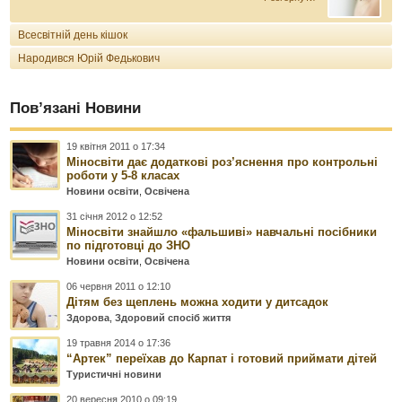
Всесвітній день кішок
Народився Юрій Федькович
Пов’язані Новини
19 квітня 2011 о 17:34
Міносвіти дає додаткові роз’яснення про контрольні
роботи у 5-8 класах
Новини освіти
,
Освічена
31 січня 2012 о 12:52
Міносвіти знайшло «фальшиві» навчальні посібники
по підготовці до ЗНО
Новини освіти
,
Освічена
06 червня 2011 о 12:10
Дітям без щеплень можна ходити у дитсадок
Здорова
,
Здоровий спосіб життя
19 травня 2014 о 17:36
“Артек” переїхав до Карпат і готовий приймати дітей
Туристичні новини
20 вересня 2010 о 09:19