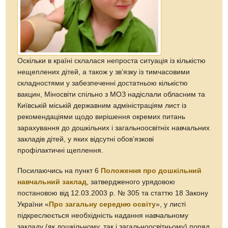
Оскільки в країні склалася непроста ситуація із кількістю
нещеплених дітей, а також у зв’язку із тимчасовими
складностями у забезпеченні достатньою кількістю
вакцин, Міносвіти спільно з МОЗ надіслали обласним та
Київській міській державним адміністраціям лист із
рекомендаціями щодо вирішення окремих питань
зарахування до дошкільних і загальноосвітніх навчальних
закладів дітей, у яких відсутні обов’язкові
профілактичні щеплення.
Посилаючись на пункт 6
Положення про дошкільний
навчальний заклад
, затвердженого урядовою
постановою від 12.03.2003 р. № 305 та статтю 18 Закону
України «
Про загальну середню освіту
», у листі
підкреслюється необхідність надання навчальному
закладу (як дошкільному, так і загальноосвітньому) поряд