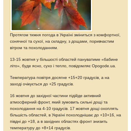
Протягом тижня погода в Україні зміниться з комфортної,
сонячної та сухої, на складну, з дощами, поривчастим
вітром та похолоданням.
13-15 жовтня у більшості областей пануватиме «бабине
літо», буде ясно, сухо і тепло, повідомляє Opogode.ua.
Температура повітря досягне +15+20 градусів, а на
заході очікується до +25 градусів.
16 жовтня до західної частини підійде активний
атмосферний фронт, який зумовить сильні дощі та
похолодання на 4-10 градусів. 17 жовтня дощі охоплять
більшість областей, в Україні похолоднішає до +10+16, на
півдні до +18, а в західних областях фронт знизить
температуру до +8+14 градусів.