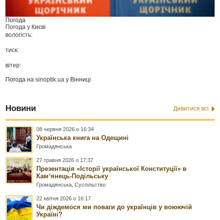
Погода
Погода у
Києві
вологість:
тиск:
вітер:
Погода на
sinoptik.ua
у Вінниці
Новини
Дивитися всі
08 червня 2026 о 16:34
Українська книга на Одещині
Громадянська
27 травня 2026 о 17:37
Презентація «Історії української Конституції» в
Камʼянець-Подільську
Громадянська
,
Суспільство
22 квітня 2026 о 16:17
Чи діждемося ми поваги до українців у воюючій
Україні?