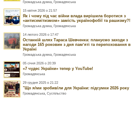
Громадська думка
,
Громадянська
15 квітня 2026 о 21:57
Як і чому під час війни влада вирішила боротися з
«антисемітизмом» замість українофобії та рашизму?!
Громадська думка
,
Громадянська
14 лютого 2026 о 17:47
Останній шлях Тараса Шевченка: плануємо заходи з
нагоди 165 роковин з дня памʼяті та перепоховання в
Україні
Громадська думка
,
Громадянська
05 січня 2026 о 20:39
«7 чудес України» тепер у YouTube!
Громадянська
29 грудня 2025 о 21:22
"Що я/ми зробив/ли для України: підсумки 2026 року
Громадянська
,
Суспільство