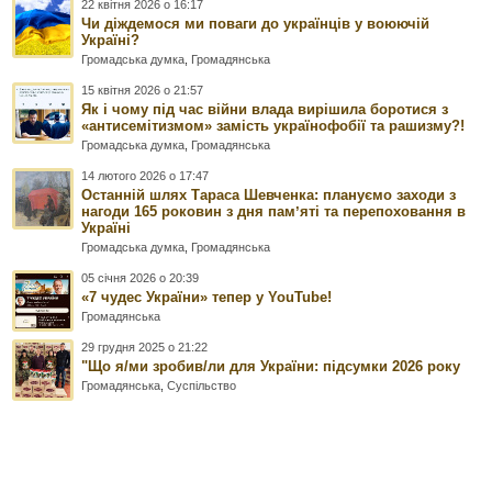
22 квітня 2026 о 16:17
Чи діждемося ми поваги до українців у воюючій
Україні?
Громадська думка
,
Громадянська
15 квітня 2026 о 21:57
Як і чому під час війни влада вирішила боротися з
«антисемітизмом» замість українофобії та рашизму?!
Громадська думка
,
Громадянська
14 лютого 2026 о 17:47
Останній шлях Тараса Шевченка: плануємо заходи з
нагоди 165 роковин з дня памʼяті та перепоховання в
Україні
Громадська думка
,
Громадянська
05 січня 2026 о 20:39
«7 чудес України» тепер у YouTube!
Громадянська
29 грудня 2025 о 21:22
"Що я/ми зробив/ли для України: підсумки 2026 року
Громадянська
,
Суспільство