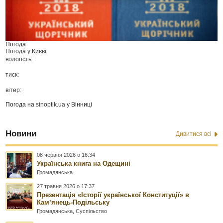
Погода
Погода у
Києві
вологість:
тиск:
вітер:
Погода на
sinoptik.ua
у Вінниці
Новини
Дивитися всі
08 червня 2026 о 16:34
Українська книга на Одещині
Громадянська
27 травня 2026 о 17:37
Презентація «Історії української Конституції» в
Камʼянець-Подільську
Громадянська
,
Суспільство