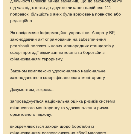
діяльності Олексій Кайда зазначив, що до законопроекту
під час підготовки до другого читання надійшло 111
поправок, більшість з яких була врахована повністю або
редакційно.
Як повідомляє Інформаційне управління Апарату ВР,
законодавчий акт спрямований на забезпечення
реалізації положень нових міжнародних стандартів у
сфері протидії відмиванню коштів та боротьби з
фінансуванням тероризму.
Законом комплексно удосконалено національне
законодавство в сфері фінансового моніторингу.
Документом, зокрема:
запроваджується національна оцінка ризиків системи
фінансового моніторингу та удосконалення ризик-
орієнтовного підходу;
виокремлюються заходи щодо боротьби із
фінансуванням розповсюдження зброї масового