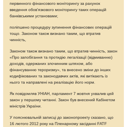
первинного фінансового моніторингу за рахунок
введення обов'язкового моніторингу таких операцій
банківськими установами;
поліпшено процедуру зупинення фінансових операцій
тощо. Законом також визнано таким, що втратив
чинність,
Законом також визнано таким, що втратив чинність, закон
«Про запобігання та протидію легалізації (відмиванню)
доходів, одержаних злочинним шляхом, або
фінансуванню тероризму», та внесено зміни до інших
кодифікованих та законодавчих актів, які витікають із
нього та направлені на реалізацію його норм.
Як повідомляв УНІАН, парламент 7 жовтня ухвалив цей
закон у першому читанні. Закон був внесений Кабінетом
міністрів України.
У пояснювальній записці до законопроекту сказано, що
16 лютого 2012 року на Пленарному засіданні FATF