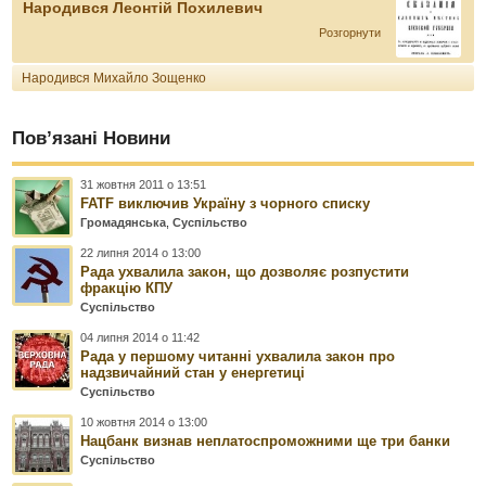
Народився Леонтій Похилевич
Розгорнути
Народився Михайло Зощенко
Пов’язані Новини
31 жовтня 2011 о 13:51
FATF виключив Україну з чорного списку
Громадянська
,
Суспільство
22 липня 2014 о 13:00
Рада ухвалила закон, що дозволяє розпустити
фракцію КПУ
Суспільство
04 липня 2014 о 11:42
Рада у першому читанні ухвалила закон про
надзвичайний стан у енергетиці
Суспільство
10 жовтня 2014 о 13:00
Нацбанк визнав неплатоспроможними ще три банки
Суспільство