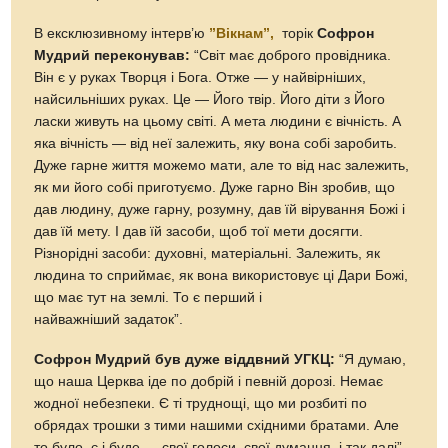
В ексклюзивному інтерв’ю
”Вікнам”,
торік
Софрон
Мудрий переконував:
“Світ має доброго провідника.
Він є у руках Творця і Бога. Отже — у найвірніших,
найсильніших руках. Це — Його твір. Його діти з Його
ласки живуть на цьому світі. А мета людини є вічність. А
яка вічність — від неї залежить, яку вона собі заробить.
Дуже гарне життя можемо мати, але то від нас залежить,
як ми його собі приготуємо. Дуже гарно Він зробив, що
дав людину, дуже гарну, розумну, дав їй вірування Божі і
дав їй мету. І дав їй засоби, щоб тої мети досягти.
Різнорідні засоби: духовні, матеріальні. Залежить, як
людина то сприймає, як вона використовує ці Дари Божі,
що має тут на землі. То є перший і
найважніший задаток”.
Софрон Мудрий був дуже віддвний УГКЦ:
“Я думаю,
що наша Церква іде по добрій і певній дорозі. Немає
жодної небезпеки. Є ті труднощі, що ми розбиті по
обрядах трошки з тими нашими східними братами. Але
то було, є і буде — свої голоси, свої думання, і так далі”.