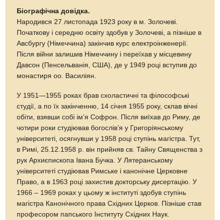
Біографічна довідка.
Народився 27 листопада 1923 року в м. Золочеві.
Початкову і середню освіту здобув у Золочеві, а пізніше в
Авсбургу (Німеччина) закінчив курс електроінженерії.
Після війни залишив Німеччину і переїхав у місцевину
Давсон (Пенсельванія, США), де у 1949 році вступив до
монастиря оо. Василіян.
У 1951—1955 роках брав схоластичні та філософські
студії, а по їх закінченню, 14 січня 1955 року, склав вічні
обіти, взявши собі ім’я Софрон. Після виїхав до Риму, де
чотири роки студіював богослів’я у Григоріянському
університеті, осягнувши у 1958 році ступінь магістра. Тут,
в Римі, 25.12.1958 р. він прийняв св. Тайну Священства з
рук Архиєпископа Івана Бучка. У Лятеранському
університеті студіював Римське і канонічне Церковне
Право, а в 1963 році захистив докторську дисертацію. У
1966 – 1969 роках у цьому ж інституті здобув ступінь
магістра Канонічного права Східних Церков. Пізніше став
професором папського Інституту Східних Наук.