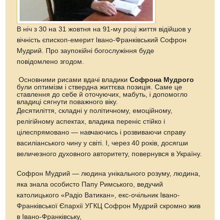
В ніч з 30 на 31 жовтня на 91-му році життя відійшов у
вічність єпископ-емерит Івано-Франківський Софрон
Мудрий. Про заупокійні богослужіння буде
повідомлено згодом.
Основними рисами вдачі владики
Софрона Мудрого
були оптимізм і ствердна життєва позиція. Саме це
ставлення до себе й оточуючих, мабуть, і допомогло
владиці сягнути поважного віку.
Десятиліття, складні у політичному, емоційному,
релігійному аспектах, владика переніс стійко і
цілеспрямовано — навчаючись і розвиваючи справу
василіанського чину у світі. І, через 40 років, досягши
величезного духовного авторитету, повернувся в Україну.
Софрон Мудрий — людина унікального розуму, людина,
яка знала особисто Папу Римського, ведучий
католицького «Радіо Ватикан», екс-очільник Івано-
Франківської Єпархії УГКЦ Софрон Мудрий скромно жив
в Івано-Франківську,