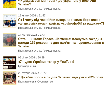
Чи діждемося ми поваги до українців у воюючій
Україні?
Громадська думка
,
Громадянська
15 квітня 2026 о 21:57
Як і чому під час війни влада вирішила боротися з
«антисемітизмом» замість українофобії та рашизму?!
Громадська думка
,
Громадянська
14 лютого 2026 о 17:47
Останній шлях Тараса Шевченка: плануємо заходи з
нагоди 165 роковин з дня памʼяті та перепоховання в
Україні
Громадська думка
,
Громадянська
05 січня 2026 о 20:39
«7 чудес України» тепер у YouTube!
Громадянська
29 грудня 2025 о 21:22
"Що я/ми зробив/ли для України: підсумки 2026 року
Громадянська
,
Суспільство