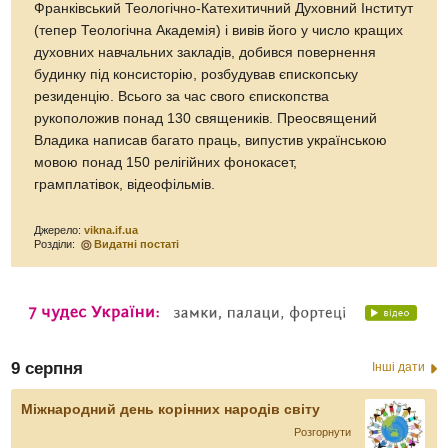
Франківський Теологічно-Катехитичний Духовний Інститут
(тепер Теологічна Академія) і вивів його у число кращих
духовних навчальних закладів, добився повернення
будинку під консисторію, розбудував єпископську
резиденцію. Всього за час свого єпископства
рукоположив понад 130 священиків. Преосвящений
Владика написав багато праць, випустив українською
мовою понад 150 релігійних фонокасет,
грамплатівок, відеофільмів.
Джерело:
vikna.if.ua
Розділи:
Видатні постаті
9 серпня
Інші дати
Міжнародний день корінних народів світу
Розгорнути