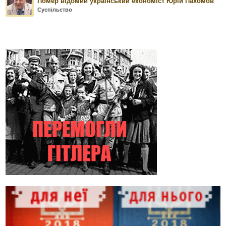
Помер відомий український економіст Юрій Пахомов
Суспільство