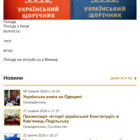
Погода
Погода у
Києві
вологість:
тиск:
вітер:
Погода на
sinoptik.ua
у Вінниці
Новини
Дивитися всі
08 червня 2026 о 16:34
Українська книга на Одещині
Громадянська
27 травня 2026 о 17:37
Презентація «Історії української Конституції» в
Камʼянець-Подільську
Громадянська
,
Суспільство
22 квітня 2026 о 16:17