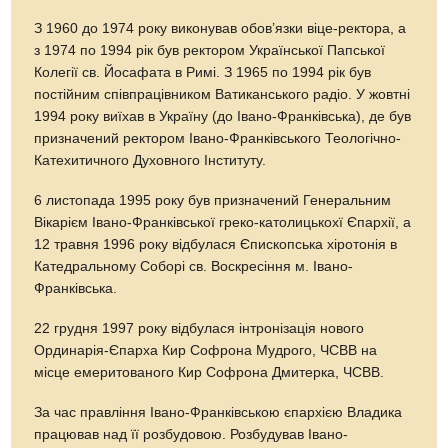
З 1960 до 1974 року виконував обов’язки віце-ректора, а
з 1974 по 1994 рік був ректором Української Папської
Колегії св. Йосафата в Римі. З 1965 по 1994 рік був
постійним співпрацівником Ватиканського радіо. У жовтні
1994 року виїхав в Україну (до Івано-Франківська), де був
призначений ректором Івано-Франківського Теологічно-
Катехитичного Духовного Інституту.
6 листопада 1995 року був призначений Генеральним
Вікарієм Івано-Франківської греко-католицькохї Єпархії, а
12 травня 1996 року відбулася Єпископська хіротонія в
Катедральному Соборі св. Воскресіння м. Івано-
Франківська.
22 грудня 1997 року відбулася інтронізація нового
Ординарія-Єпарха Кир Софрона Мудрого, ЧСВВ на
місце емеритованого Кир Софрона Дмитерка, ЧСВВ.
За час правління Івано-Франківською єпархією Владика
працював над її розбудовою. Розбудував Івано-