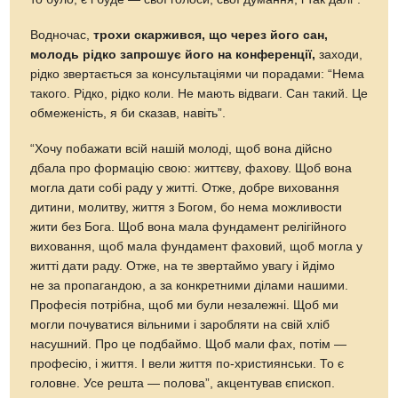
Водночас,
трохи скаржився, що через його сан,
молодь рідко запрошує його на конференції,
заходи,
рідко звертається за консультаціями чи порадами: “Нема
такого. Рідко, рідко коли. Не мають відваги. Сан такий. Це
обмеженість, я би сказав, навіть”.
“Хочу побажати всій нашій молоді, щоб вона дійсно
дбала про формацію свою: життєву, фахову. Щоб вона
могла дати собі раду у житті. Отже, добре виховання
дитини, молитву, життя з Богом, бо нема можливости
жити без Бога. Щоб вона мала фундамент релігійного
виховання, щоб мала фундамент фаховий, щоб могла у
житті дати раду. Отже, на те звертаймо увагу і йдімо
не за пропагандою, а за конкретними ділами нашими.
Професія потрібна, щоб ми були незалежні. Щоб ми
могли почуватися вільними і заробляти на свій хліб
насушний. Про це подбаймо. Щоб мали фах, потім —
професію, і життя. І вели життя по-християнськи. То є
головне. Усе решта — полова”, акцентував єпископ.