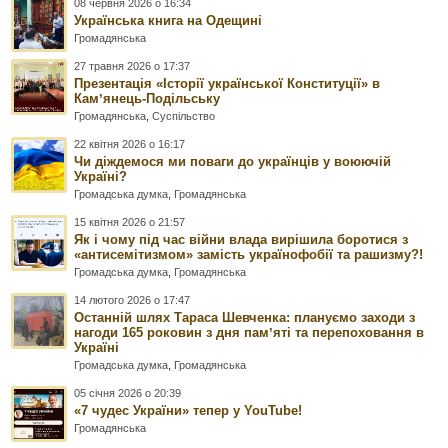
08 червня 2026 о 16:34
Українська книга на Одещині
Громадянська
27 травня 2026 о 17:37
Презентація «Історії української Конституції» в
Камʼянець-Подільську
Громадянська
,
Суспільство
22 квітня 2026 о 16:17
Чи діждемося ми поваги до українців у воюючій
Україні?
Громадська думка
,
Громадянська
15 квітня 2026 о 21:57
Як і чому під час війни влада вирішила боротися з
«антисемітизмом» замість українофобії та рашизму?!
Громадська думка
,
Громадянська
14 лютого 2026 о 17:47
Останній шлях Тараса Шевченка: плануємо заходи з
нагоди 165 роковин з дня памʼяті та перепоховання в
Україні
Громадська думка
,
Громадянська
05 січня 2026 о 20:39
«7 чудес України» тепер у YouTube!
Громадянська