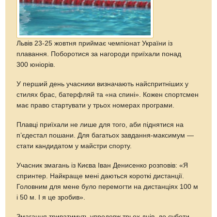
Львів 23-25 жовтня приймає чемпіонат України із
плавання. Поборотися за нагороди приїхали понад
300 юніорів.
У перший день учасники визначають найспритніших у
стилях брас, батерфляй та «на спині». Кожен спортсмен
має право стартувати у трьох номерах програми.
Плавці приїхали не лише для того, аби піднятися на
п’єдестал пошани. Для багатьох завдання-максимум —
стати кандидатом у майстри спорту.
Учасник змагань із Києва Іван Денисенко розповів: «Я
спринтер. Найкраще мені даються короткі дистанції.
Головним для мене було перемогти на дистанціях 100 м
і 50 м. І я це зробив».
Змагання триватимуть упродовж трьох днів, до суботи,