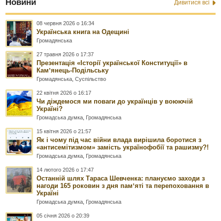
Новини
Дивитися всі
08 червня 2026 о 16:34
Українська книга на Одещині
Громадянська
27 травня 2026 о 17:37
Презентація «Історії української Конституції» в
Камʼянець-Подільську
Громадянська
,
Суспільство
22 квітня 2026 о 16:17
Чи діждемося ми поваги до українців у воюючій
Україні?
Громадська думка
,
Громадянська
15 квітня 2026 о 21:57
Як і чому під час війни влада вирішила боротися з
«антисемітизмом» замість українофобії та рашизму?!
Громадська думка
,
Громадянська
14 лютого 2026 о 17:47
Останній шлях Тараса Шевченка: плануємо заходи з
нагоди 165 роковин з дня памʼяті та перепоховання в
Україні
Громадська думка
,
Громадянська
05 січня 2026 о 20:39