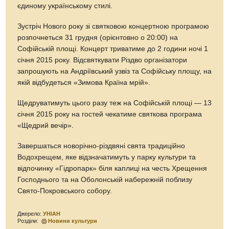
єдиному українському стилі.
Зустріч Нового року зі святковою концертною програмою
розпочнеться 31 грудня (орієнтовно о 20:00) на
Софійській площі. Концерт триватиме до 2 години ночі 1
січня 2015 року. Відсвяткувати Різдво організатори
запрошують на Андріївський узвіз та Софійську площу, на
якій відбудеться «Зимова Країна мрій».
Щедруватимуть цього разу теж на Софійській площі — 13
січня 2015 року на гостей чекатиме святкова програма
«Щедрий вечір».
Завершаться новорічно-різдвяні свята традиційно
Водохрещем, яке відзначатимуть у парку культури та
відпочинку «Гідропарк» біля каплиці на честь Хрещення
Господнього та на Оболонській набережній поблизу
Свято-Покровського собору.
Джерело:
УНІАН
Розділи:
Новини культури