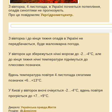
З вівторка, 4 листопада, в Україні почнеться потепління,
опадів синоптики не прогнозують.
Про це повідомляє
Укргідрометцентр.
З вівторка і до кінця тижня опадів в Україні не
передбачається, буде малохмарна погода.
У вівторок ще збережуться нічні морози до -2...-4°С, але
до кінця тижня нічні температури піднімуться до
плюсових позначок.
Вдень температура повітря 4 листопада сягатиме
позначок +6...+13°С.
У Києві у вівторок вночі очікується -2...-4°С, вдень повітря
прогріється до +7...+9°С.
Джерело:
Українська правда.Життя
Розділи:
Довкілля