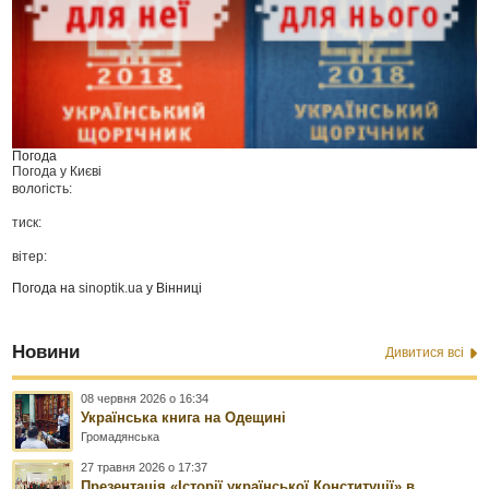
Погода
Погода у
Києві
вологість:
тиск:
вітер:
Погода на
sinoptik.ua
у Вінниці
Новини
Дивитися всі
08 червня 2026 о 16:34
Українська книга на Одещині
Громадянська
27 травня 2026 о 17:37
Презентація «Історії української Конституції» в