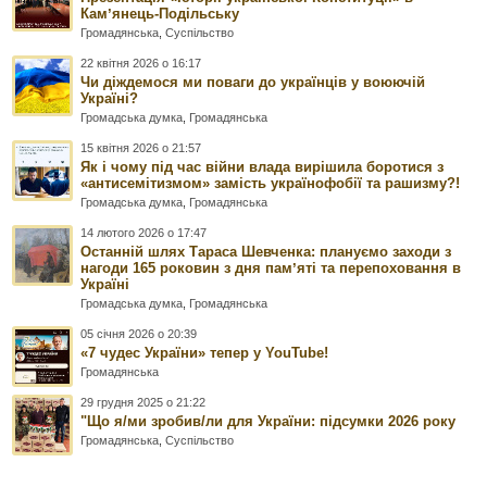
Камʼянець-Подільську
Громадянська
,
Суспільство
22 квітня 2026 о 16:17
Чи діждемося ми поваги до українців у воюючій
Україні?
Громадська думка
,
Громадянська
15 квітня 2026 о 21:57
Як і чому під час війни влада вирішила боротися з
«антисемітизмом» замість українофобії та рашизму?!
Громадська думка
,
Громадянська
14 лютого 2026 о 17:47
Останній шлях Тараса Шевченка: плануємо заходи з
нагоди 165 роковин з дня памʼяті та перепоховання в
Україні
Громадська думка
,
Громадянська
05 січня 2026 о 20:39
«7 чудес України» тепер у YouTube!
Громадянська
29 грудня 2025 о 21:22
"Що я/ми зробив/ли для України: підсумки 2026 року
Громадянська
,
Суспільство