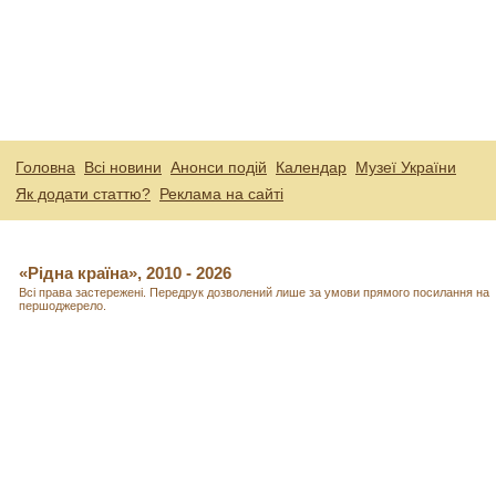
Головна
Всі новини
Анонси подій
Календар
Музеї України
Як додати статтю?
Реклама на сайті
«Рідна країна», 2010 - 2026
Всі права застережені. Передрук дозволений лише за умови прямого посилання на
першоджерело.