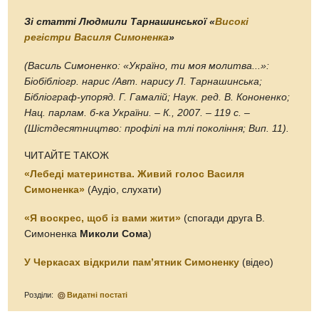
Зі статті Людмили Тарнашинської «
Високі
регістри Василя Симоненка
»
(Василь Симоненко: «Україно, ти моя молитва...»:
Біобібліогр. нарис /Авт. нарису Л. Тарнашинська;
Бібліограф-упоряд. Г. Гамалій; Наук. ред. В. Кононенко;
Нац. парлам. б-ка України. – К., 2007. – 119 с. –
(Шістдесятництво: профілі на тлі покоління; Вип. 11).
ЧИТАЙТЕ ТАКОЖ
«Лебеді материнства. Живий голос Василя
Симоненка»
(Аудіо, слухати)
«Я воскрес, щоб із вами жити»
(спогади друга В.
Симоненка
Миколи Сома
)
У Черкасах відкрили пам’ятник Симоненку
(відео)
Розділи:
Видатні постаті