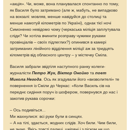
«акція». Чи, може, вона планувалася спонтанно по тому,
як Василя було затримано (але ж, мабуть, не випадково
на вокзалі: мовляв, менше навідуйся до столиці та
менше намотуй кілометрів по Україні), однак тієї ночі
Симоненко невідомо чому (черкаська міліція заплутувала
сліди? Чи хотіла вчинити розправу чужими руками
провінціалів – своїх підлеглих?) опинився в камері
затриманих лінійного відділення міліції аж за тридцять
кілометрів від обласного центру – у містечку Сміла.
Василя забрали звідтіля наступного ранку колеги-
журналісти
Петро Жук, Віктор Онойко
та
поет
Микола Негода
. Ось як згадували його «визволителі» те
повернення із Сміли до Черкас: «Коли Василь сів на
переднє сидіння поруч із шофером, повернувся до нас і
закотив рукава сорочки:
– Ось подивіться...
Ми жахнулися: всі руки були в синцях.
– А на тілі, здається, жодних слідів. Хоч били. Чим били,
не знаю. Якісь товсті палиці, шкіряні і з піском чи що.