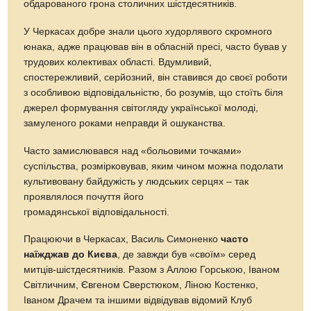
обдарованого грона столичних шістдесятників.
У Черкасах добре знали цього худорлявого скромного
юнака, адже працював він в обласній пресі, часто бував у
трудових колективах області. Вдумливий,
спостережливий, серйозний, він ставився до своєї роботи
з особливою відповідальністю, бо розумів, що стоїть біля
джерел формування світогляду української молоді,
замуленого роками неправди й ошуканства.
Часто замислювався над «больовими точками»
суспільства, розмірковував, яким чином можна подолати
культивовану байдужість у людських серцях – так
проявлялося почуття його
громадянської відповідальності.
Працюючи в Черкасах, Василь Симоненко
часто
наїжджав до Києва
, де завжди був «своїм» серед
митців-шістдесятників. Разом з Аллою Горською, Іваном
Світличним, Євгеном Сверстюком, Ліною Костенко,
Іваном Драчем та іншими відвідував відомий Клуб