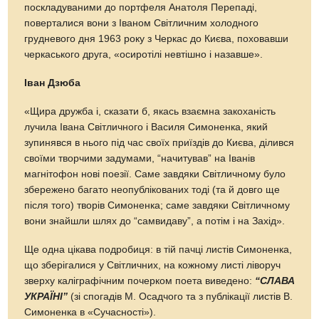
поскладуваними до портфеля Анатоля Перепаді,
поверталися вони з Іваном Світличним холодного
грудневого дня 1963 року з Черкас до Києва, поховавши
черкаського друга, «осиротілі невтішно і назавше».
Іван Дзюба
«Щира дружба і, сказати б, якась взаємна закоханість
лучила Івана Світличного і Василя Симоненка, який
зупинявся в нього під час своїх приїздів до Києва, ділився
своїми творчими задумами, “начитував” на Іванів
магнітофон нові поезії. Саме завдяки Світличному було
збережено багато неопублікованих тоді (та й довго ще
після того) творів Симоненка; саме завдяки Світличному
вони знайшли шлях до “самвидаву”, а потім і на Захід».
Ще одна цікава подробиця: в тій пачці листів Симоненка,
що зберігалися у Світличних, на кожному листі ліворуч
зверху каліграфічним почерком поета виведено:
“СЛАВА
УКРАЇНІ”
(зі спогадів М. Осадчого та з публікації листів В.
Симоненка в «Сучасності»).