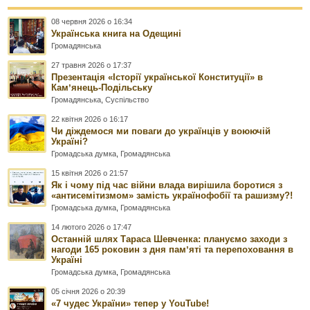
08 червня 2026 о 16:34
Українська книга на Одещині
Громадянська
27 травня 2026 о 17:37
Презентація «Історії української Конституції» в
Камʼянець-Подільську
Громадянська
,
Суспільство
22 квітня 2026 о 16:17
Чи діждемося ми поваги до українців у воюючій
Україні?
Громадська думка
,
Громадянська
15 квітня 2026 о 21:57
Як і чому під час війни влада вирішила боротися з
«антисемітизмом» замість українофобії та рашизму?!
Громадська думка
,
Громадянська
14 лютого 2026 о 17:47
Останній шлях Тараса Шевченка: плануємо заходи з
нагоди 165 роковин з дня памʼяті та перепоховання в
Україні
Громадська думка
,
Громадянська
05 січня 2026 о 20:39
«7 чудес України» тепер у YouTube!