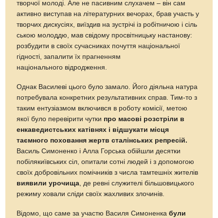
творчої молоді. Але не пасивним слухачем – він сам
активно виступав на літературних вечорах, брав участь у
творчих дискусіях, виїздив на зустрічі із робітничою і сіль
ською молоддю, мав свідому просвітницьку настанову:
розбудити в своїх сучасниках почуття національної
гідності, запалити їх прагненням
національного відродження.
Однак Василеві цього було замало. Його діяльна натура
потребувала конкретних результативних справ.
Тим-то
з
таким ентузіазмом включився в роботу комісії, метою
якої було перевірити чутки
про масові розстріли в
енкаведистських катівнях і відшукати місця
таємного поховання жертв сталінських репресій.
Василь Симоненко і Алла Горська обійшли десятки
побілякиївських сіл, опитали сотні людей і з допомогою
своїх добровільних помічників з числа тамтешніх жителів
виявили урочища
, де ревні служителі більшовицького
режиму ховали сліди своїх жахливих злочинів.
Відомо, що саме за участю Василя Симоненка
були