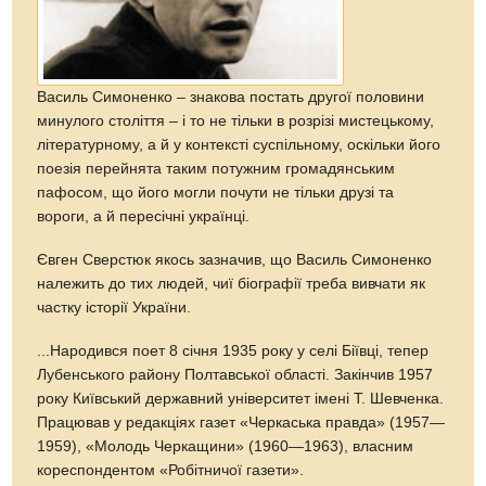
Василь Симоненко – знакова постать другої половини
минулого століття – і то не тільки в розрізі мистецькому,
літературному, а й у контексті суспільному, оскільки його
поезія перейнята таким потужним громадянським
пафосом, що його могли почути не тільки друзі та
вороги, а й пересічні українці.
Євген Сверстюк якось зазначив, що Василь Симоненко
належить до тих людей, чиї біографії треба вивчати як
частку історії України.
...Народився поет 8 січня 1935 року у селі Біївці, тепер
Лубенського району Полтавської області. Закінчив 1957
року Київський державний університет імені Т. Шевченка.
Працював у редакціях газет «Черкаська правда» (1957—
1959), «Молодь Черкащини» (1960—1963), власним
кореспондентом «Робітничої газети».