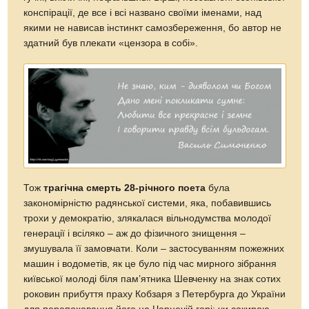
конспірації, де все і всі названо своїми іменами, над
якими не нависав інстинкт самозбереження, бо автор не
здатний був плекати «цензора в собі».
Тож
трагічна смерть 28-річного поета
була
закономірністю радянської системи, яка, побавившись
трохи у демократію, злякалася вільнодумства молодої
генерації і всіляко – аж до фізичного знищення –
змушувала її замовчати. Коли – застосуванням пожежних
машин і водометів, як це було під час мирного зібрання
київської молоді біля пам’ятника Шевченку на знак сотих
роковин прибуття праху Кобзаря з Петербурга до України