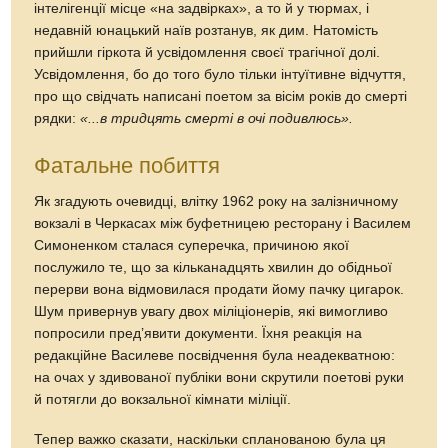
інтелігенції місце «на задвірках», а то й у тюрмах, і
недавній юнацький наїв розтанув, як дим. Натомість
прийшли гіркота й усвідомлення своєї трагічної долі.
Усвідомлення, бо до того було тільки інтуїтивне відчуття,
про що свідчать написані поетом за вісім років до смерті
рядки:
«...в тридцять смерті в очі подивлюсь».
Фатальне побиття
Як згадують очевидці, влітку 1962 року на залізничному
вокзалі в Черкасах між буфетницею ресторану і Василем
Симоненком сталася суперечка, причиною якої
послужило те, що за кільканадцять хвилин до обідньої
перерви вона відмовилася продати йому пачку цигарок.
Шум привернув увагу двох міліціонерів, які вимогливо
попросили пред’явити документи. Їхня реакція на
редакційне Василеве посвідчення була неадекватною:
на очах у здивованої публіки вони скрутили поетові руки
й потягли до вокзальної кімнати міліції.
Тепер важко сказати, наскільки спланованою була ця