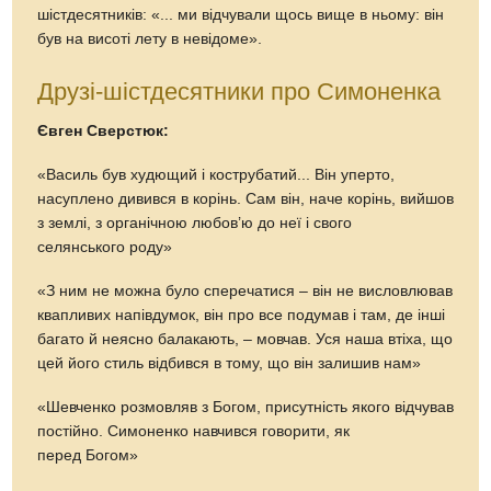
шістдесятників: «... ми відчували щось вище в ньому: він
був на висоті лету в невідоме».
Друзі-шістдесятники про Симоненка
Євген Сверстюк:
«Василь був худющий і кострубатий... Він уперто,
насуплено дивився в корінь. Сам він, наче корінь, вийшов
з землі, з органічною любов’ю до неї і свого
селянського роду»
«З ним не можна було сперечатися – він не висловлював
квапливих напівдумок, він про все подумав і там, де інші
багато й неясно балакають, – мовчав. Уся наша втіха, що
цей його стиль відбився в тому, що він залишив нам»
«Шевченко розмовляв з Богом, присутність якого відчував
постійно. Симоненко навчився говорити, як
перед Богом»