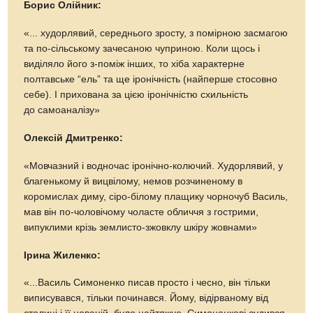
Борис Олійник:
«... худорлявий, середнього зросту, з помірною засмагою
та по-сільському зачесаною чуприною. Коли щось і
виділяло його з-поміж інших, то хіба характерне
полтавське “ель” та ще іронічність (найперше стосовно
себе). І прихована за цією іронічністю схильність
до самоаналізу»
Олексій Дмитренко:
«Мовчазний і водночас іронічно-колючий. Худорлявий, у
благенькому й вицвілому, немов розчиненому в
коромислах диму, сіро-білому плащику чорночуб Василь,
мав він по-чоловічому чоласте обличчя з гострими,
випуклими крізь землисто-зжовклу шкіру жовнами»
Ірина Жиленко:
«...Василь Симоненко писав просто і чесно, він тільки
виписувався, тільки починався. Йому, відірваному від