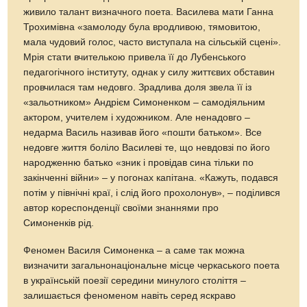
живило талант визначного поета. Василева мати Ганна
Трохимівна «замолоду була вродливою, тямовитою,
мала чудовий голос, часто виступала на сільській сцені».
Мрія стати вчителькою привела її до Лубенського
педагогічного інституту, однак у силу життєвих обставин
провчилася там недовго. Зрадлива доля звела її із
«зальотником» Андрієм Симоненком – самодіяльним
актором, учителем і художником. Але ненадовго –
недарма Василь називав його «пошти батьком». Все
недовге життя боліло Василеві те, що невдовзі по його
народженню батько «зник і провідав сина тільки по
закінченні війни» – у погонах капітана. «Кажуть, подався
потім у північні краї, і слід його прохолонув», – поділився
автор кореспонденції своїми знаннями про
Симоненків рід.
Феномен Василя Симоненка – а саме так можна
визначити загальнонаціональне місце черкаського поета
в українській поезії середини минулого століття –
залишається феноменом навіть серед яскраво