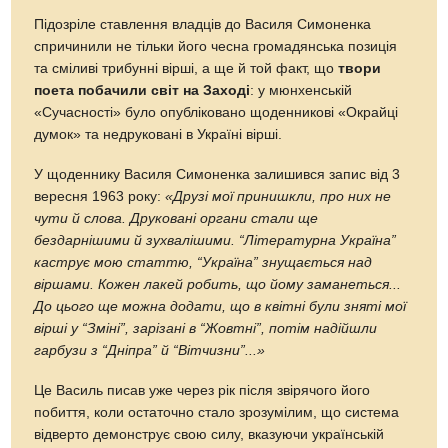
Підозріле ставлення владців до Василя Симоненка
спричинили не тільки його чесна громадянська позиція
та сміливі трибунні вірші, а ще й той факт, що
твори
поета побачили світ на Заході
: у мюнхенській
«Сучасності» було опубліковано щоденникові «Окрайці
думок» та недруковані в Україні вірші.
У щоденнику Василя Симоненка залишився запис від 3
вересня 1963 року:
«Друзі мої принишкли, про них не
чути й слова. Друковані органи стали ще
бездарнішими й зухвалішими. “Літературна Україна”
каструє мою статтю, “Україна” знущається над
віршами. Кожен лакей робить, що йому заманеться...
До цього ще можна додати, що в квітні були зняті мої
вірші у “Зміні”, зарізані в “Жовтні”, потім надійшли
гарбузи з “Дніпра” й “Вітчизни”...»
Це Василь писав уже через рік після звірячого його
побиття, коли остаточно стало зрозумілим, що система
відверто демонструє свою силу, вказуючи українській