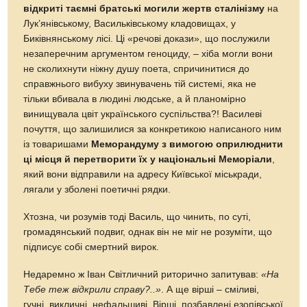
відкриті таємні братські могили жертв сталінізму
на
Лук’янівському, Васильківському кладовищах, у
Биківнянському лісі. Ці «речові докази», що послужили
незаперечним аргументом геноциду, – хіба могли вони
не сколихнути ніжну душу поета, спричинитися до
справжнього вибуху звинувачень тій системі, яка не
тільки вбивала в людині людське, а й планомірно
винищувала цвіт українського суспільства?! Василеві
почуття, що залишилися за конкретикою написаного ним
із товаришами
Меморандуму з вимогою оприлюднити
ці місця й перетворити їх у національні Меморіали
,
який вони відправили на адресу Київської міськради,
лягали у зболені поетичні рядки.
Хтозна, чи розумів тоді Василь, що чинить, по суті,
громадянський подвиг, однак він не міг не розуміти, що
підписує собі смертний вирок.
Недаремно ж Іван Світличний риторично запитував:
«На
Тебе теж відкрили справу?..»
. А ще вірші – сміливі,
гучні, викличні, нефальшиві. Вірші, позбавлені езопівської