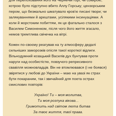
для перепоховання його на Чернечій горі; чи сокирою,
котрою було підступно вбито Аллу Горську; цензорським
пером, що безжально шматувало кров’ю писані твори; чи
залякуваннями й арештами, усілякими інсинуаціями. А
коли й жорстоким побиттям, як це фатально сталося з
Василем Симоненком, після чого його життя згасало,
немов тремтлива свічечка на вітрі.
Кожен по-своєму реагував на ту атмосферу дедалі
сильніших заморозків опісля такої короткої відлиги.
Вільнодумний козацький Василів дух бунтував проти
наруги над особистістю, повзучого репресивного
свавілля можновладців. Він не втомлювався (і не боявся)
звірятися у любові до України – маю на увазі як страх
бути покараним, так і звичайний для поета острах
смислових повторів:
Україно! Ти – моя молитва,
Ти моя розпука вікова...
Гримотить над світом люта битва
За твоє життя, твої права.