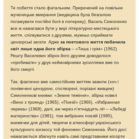
Те побиття стало фатальним. Приречений на повільне
мученицьке вмирання (медицина була безсилою
погамувати постійні болі в попереку), Василь Симоненко
все ж намагався бути у вирі літературно-мистецького
життя, спілкуватися з друзями, мужньо сприймати
цензорські загати. Адже
за поетового життя побачила
світ лише одна його збірка
– «Тиша і грім» (1962).
Решту Василевих збірок його друзям доводилося
«пробивати» у друк неймовірними зусиллями вже по
його смерті.
Так, фактично вже самостійним життям зажили (хоч і
понівечені цензурою, спотворені, порізані живцем)
Симоненкові книжки: «Земне тяжіння», збірка новел
«Вино з троянд» (1965), «Поезії» (1966), «Избранная
лирика» (1968), далі, аж через п’ятнадцять літ – «Лебеді
материнства» (1981), том вибраних поезій (1985),
книжечки для дітей, творячи в атмосфері українського
культурного космосу той феномен Симоненка. Його досі
намагаються збагнути навіть самі представники когорти