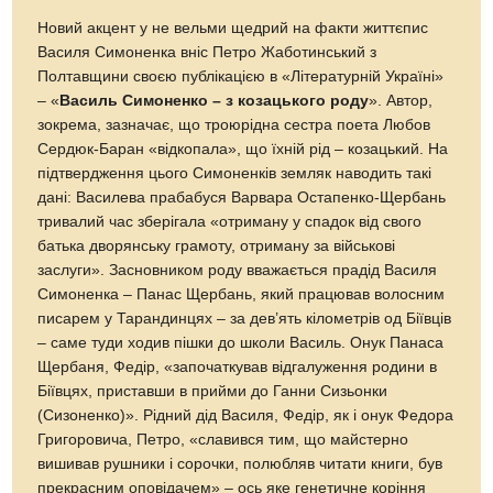
Новий акцент у не вельми щедрий на факти життєпис
Василя Симоненка вніс Петро Жаботинський з
Полтавщини своєю публікацією в «Літературній Україні»
– «
Василь Симоненко – з козацького роду
». Автор,
зокрема, зазначає, що троюрідна сестра поета Любов
Сердюк-Баран «відкопала», що їхній рід – козацький. На
підтвердження цього Симоненків земляк наводить такі
дані: Василева прабабуся Варвара Остапенко-Щербань
тривалий час зберігала «отриману у спадок від свого
батька дворянську грамоту, отриману за військові
заслуги». Засновником роду вважається прадід Василя
Симоненка – Панас Щербань, який працював волосним
писарем у Тарандинцях – за дев’ять кілометрів од Біївців
– саме туди ходив пішки до школи Василь. Онук Панаса
Щербаня, Федір, «започаткував відгалуження родини в
Біївцях, приставши в прийми до Ганни Сизьонки
(Сизоненко)». Рідний дід Василя, Федір, як і онук Федора
Григоровича, Петро, «славився тим, що майстерно
вишивав рушники і сорочки, полюбляв читати книги, був
прекрасним оповідачем» – ось яке генетичне коріння