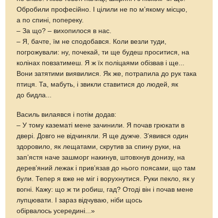
Обробили професійно. І цілили не по м’якому місцю,
а по спині, попереку.
– За що? – вихопилося в нас.
– Я, бачте, їм не сподобався. Коли везли туди,
погрожували: ну, почекай, ти ще будеш проситися, на
колінах повзатимеш. Я ж їх поліцаями обізвав і ще...
Вони затятими виявилися. Як же, потрапила до рук така
птиця. Та, мабуть, і звикли ставитися до людей, як
до бидла...
Василь вилаявся і потім додав:
– У тому казематі мене зачинили. Я почав грюкати в
двері. Довго не відчиняли. Я ще дужче. З’явився один
здоровило, як лещатами, скрутив за спину руки, на
зап’ястя наче зашморг накинув, штовхнув донизу, на
дерев’яний лежак і прив’язав до нього поясами, що там
були. Тепер я вже не міг і ворухнутися. Руки пекло, як у
вогні. Кажу: що ж ти робиш, гад? Отоді він і почав мене
лупцювати. І зараз відчуваю, ніби щось
обірвалось усередині...»