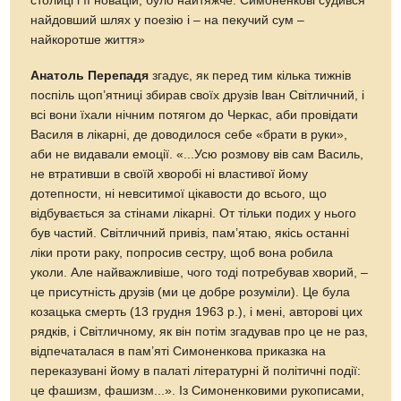
столиці і її новацій, було найтяжче. Симоненкові судився
найдовший шлях у поезію і – на пекучий сум –
найкоротше життя»
Анатоль Перепадя
згадує, як перед тим кілька тижнів
поспіль щоп’ятниці збирав своїх друзів Іван Світличний, і
всі вони їхали нічним потягом до Черкас, аби провідати
Василя в лікарні, де доводилося себе «брати в руки»,
аби не видавали емоції. «...Усю розмову вів сам Василь,
не втративши в своїй хворобі ні властивої йому
дотепности, ні невситимої цікавости до всього, що
відбувається за стінами лікарні. От тільки подих у нього
був частий. Світличний привіз, пам’ятаю, якісь останні
ліки проти раку, попросив сестру, щоб вона робила
уколи. Але найважливіше, чого тоді потребував хворий, –
це присутність друзів (ми це добре розуміли). Це була
козацька смерть (13 грудня 1963 р.), і мені, авторові цих
рядків, і Світличному, як він потім згадував про це не раз,
відпечаталася в пам’яті Симоненкова приказка на
переказувані йому в палаті літературні й політичні події:
це фашизм, фашизм...». Із Симоненковими рукописами,