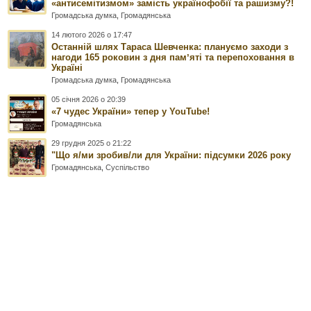
«антисемітизмом» замість українофобії та рашизму?!
Громадська думка
,
Громадянська
14 лютого 2026 о 17:47
Останній шлях Тараса Шевченка: плануємо заходи з
нагоди 165 роковин з дня памʼяті та перепоховання в
Україні
Громадська думка
,
Громадянська
05 січня 2026 о 20:39
«7 чудес України» тепер у YouTube!
Громадянська
29 грудня 2025 о 21:22
"Що я/ми зробив/ли для України: підсумки 2026 року
Громадянська
,
Суспільство