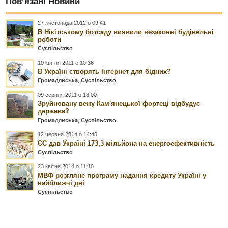
Пов’язані Новини
27 листопада 2012 о 09:41
В Нікітському ботсаду виявили незаконні будівельні
роботи
Суспільство
10 квітня 2011 о 10:36
В Україні створять Інтернет для бідних?
Громадянська
,
Суспільство
09 серпня 2011 о 18:00
Зруйновану вежу Кам'янецької фортеці відбудує
держава?
Громадянська
,
Суспільство
12 червня 2014 о 14:46
ЄС дав Україні 173,3 мільйона на енергоефективність
Суспільство
23 квітня 2014 о 11:10
МВФ розгляне програму надання кредиту Україні у
найближчі дні
Суспільство