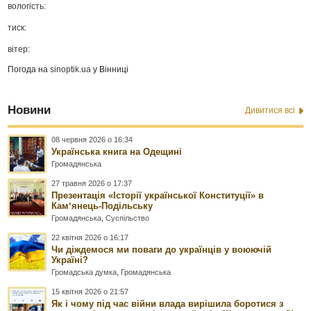
вологість:
тиск:
вітер:
Погода на
sinoptik.ua
у Вінниці
Новини
Дивитися всі
08 червня 2026 о 16:34
Українська книга на Одещині
Громадянська
27 травня 2026 о 17:37
Презентація «Історії української Конституції» в
Камʼянець-Подільську
Громадянська
,
Суспільство
22 квітня 2026 о 16:17
Чи діждемося ми поваги до українців у воюючій
Україні?
Громадська думка
,
Громадянська
15 квітня 2026 о 21:57
Як і чому під час війни влада вирішила боротися з