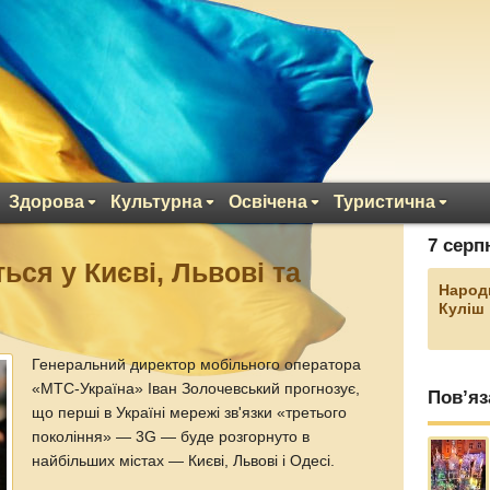
Здорова
Культурна
Освічена
Туристична
7 серп
ься у Києві, Львові та
Народ
Куліш
Генеральний директор мобільного оператора
«МТС-Україна» Іван Золочевський прогнозує,
Пов’яз
що перші в Україні мережі зв'язки «третього
покоління» — 3G — буде розгорнуто в
найбільших містах — Києві, Львові і Одесі.