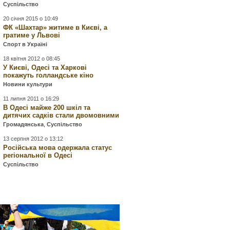
Суспільство
20 січня 2015 о 10:49
ФК «Шахтар» житиме в Києві, а
гратиме у Львові
Спорт в Україні
18 квітня 2012 о 08:45
У Києві, Одесі та Харкові
покажуть голландське кіно
Новини культури
11 липня 2011 о 16:29
В Одесі майже 200 шкіл та
дитячих садків стали двомовними
Громадянська
,
Суспільство
13 серпня 2012 о 13:12
Російська мова одержала статус
регіональної в Одесі
Суспільство