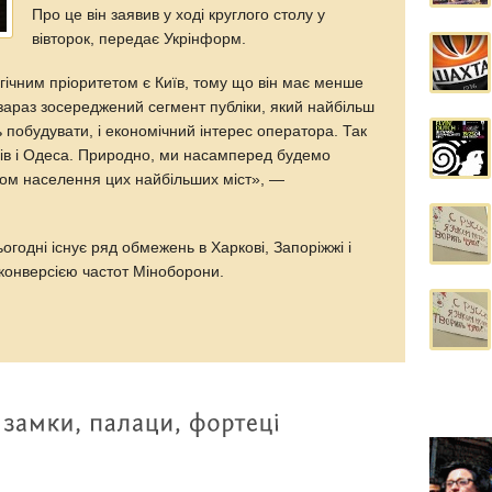
Про це він заявив у ході круглого столу у
вівторок, передає Укрінформ.
гічним пріоритетом є Київ, тому що він має менше
 зараз зосереджений сегмент публіки, який найбільш
ь побудувати, і економічний інтерес оператора. Так
ьвів і Одеса. Природно, ми насамперед будемо
ом населення цих найбільших міст», —
огодні існує ряд обмежень в Харкові, Запоріжжі і
 конверсією частот Міноборони.