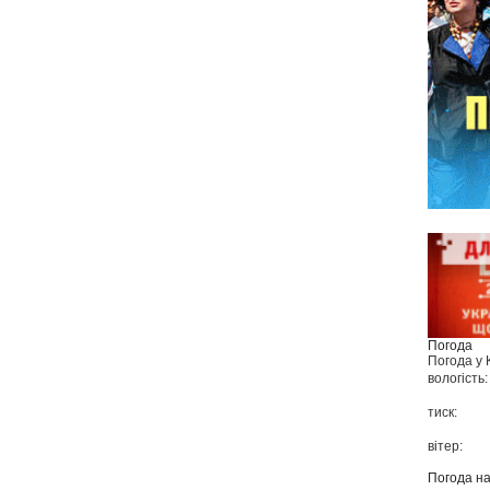
Погода
Погода у
вологість:
тиск:
вітер:
Погода н