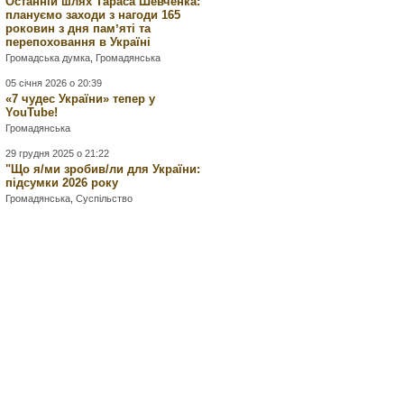
Останній шлях Тараса Шевченка:
плануємо заходи з нагоди 165
роковин з дня памʼяті та
перепоховання в Україні
Громадська думка
,
Громадянська
05 січня 2026 о 20:39
«7 чудес України» тепер у
YouTube!
Громадянська
29 грудня 2025 о 21:22
"Що я/ми зробив/ли для України:
підсумки 2026 року
Громадянська
,
Суспільство