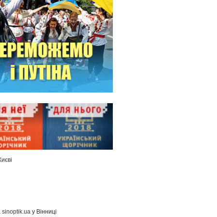
Києві
а
sinoptik.ua
у Вінниці