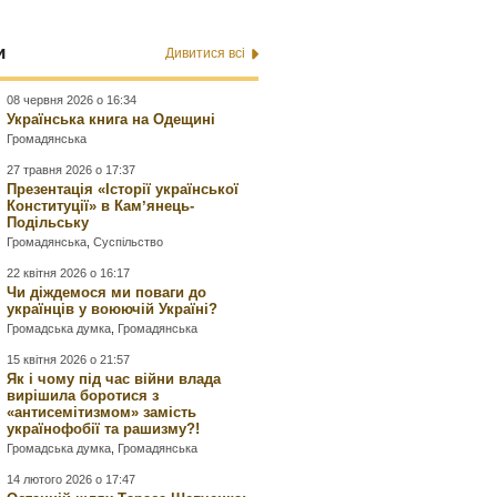
и
Дивитися всі
08 червня 2026 о 16:34
Українська книга на Одещині
Громадянська
27 травня 2026 о 17:37
Презентація «Історії української
Конституції» в Камʼянець-
Подільську
Громадянська
,
Суспільство
22 квітня 2026 о 16:17
Чи діждемося ми поваги до
українців у воюючій Україні?
Громадська думка
,
Громадянська
15 квітня 2026 о 21:57
Як і чому під час війни влада
вирішила боротися з
«антисемітизмом» замість
українофобії та рашизму?!
Громадська думка
,
Громадянська
14 лютого 2026 о 17:47