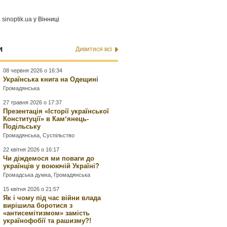
а
sinoptik.ua
у Вінниці
и
Дивитися всі
08 червня 2026 о 16:34
Українська книга на Одещині
Громадянська
27 травня 2026 о 17:37
Презентація «Історії української
Конституції» в Камʼянець-
Подільську
Громадянська
,
Суспільство
22 квітня 2026 о 16:17
Чи діждемося ми поваги до
українців у воюючій Україні?
Громадська думка
,
Громадянська
15 квітня 2026 о 21:57
Як і чому під час війни влада
вирішила боротися з
«антисемітизмом» замість
українофобії та рашизму?!