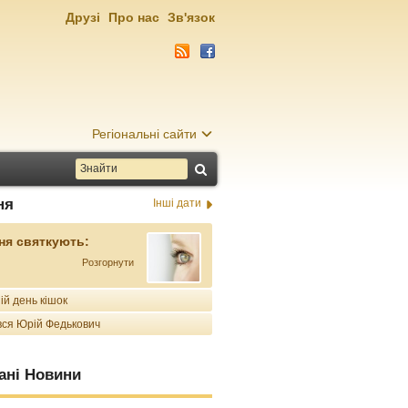
Друзі
Про нас
Зв'язок
Регіональні сайти
ня
Інші дати
ня святкують:
Розгорнути
ій день кішок
ся Юрій Федькович
ані Новини