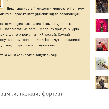
Виконуватимуть їх студенти Київського інституту
колективи брас-квінтет (диксиленд) та барабанщики.
вято молодих, закоханих, і саме студентська
и запалюватиме вогонь у серцях присутніх. Дріб
ворить для всіх романтичний настрій. Кожний
рогу часточку тепла, найщиріші почуття, позитивні
уденти», — йдеться в повідомленні.
така акція сприятиме популяризації