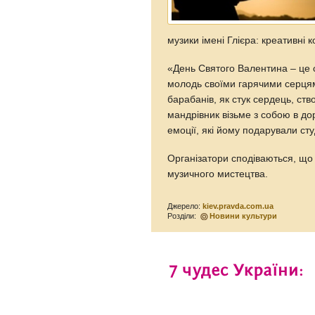
музики імені Глієра: креативні 
«День Святого Валентина – це с
молодь своїми гарячими серцям
барабанів, як стук сердець, ст
мандрівник візьме з собою в до
емоції, які йому подарували ст
Організатори сподіваються, що 
музичного мистецтва.
Джерело:
kiev.pravda.com.ua
Розділи:
Новини культури