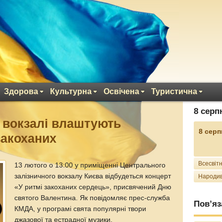
Здорова
Культурна
Освічена
Туристична
8 серп
 вокзалі влаштують
8 серп
закоханих
Всесвітн
13 лютого о 13:00 у приміщенні Центрального
залізничного вокзалу Києва відбудеться концерт
Народив
«У ритмі закоханих сердець», присвячений Дню
святого Валентина. Як повідомляє прес-служба
Пов’яз
КМДА, у програмі свята популярні твори
джазової та естрадної музики.