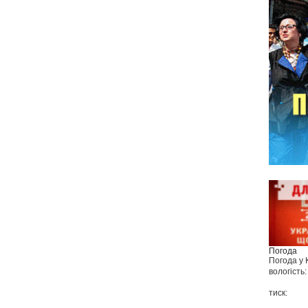
Погода
Погода у
вологість:
тиск: