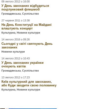
09 лютого 2012 о 16:00
У День закоханих відбудеться
поцілунковий флешмоб
Громадянська
,
Суспільство
27 червня 2011 о 13:38
На День Конституції на Майдані
влаштують концерт
Культурна
,
Новини культури
14 лютого 2016 о 09:26
Сьогодні у світі святкують День
закоханих
Новини культури
14 лютого 2012 о 10:43
У День закоханих українки
очікують квітів
Громадянська
,
Суспільство
13 лютого 2012 о 17:23
Київ культурний для закоханих,
або Куди зводити свою половинку
Культурна
,
Новини культури