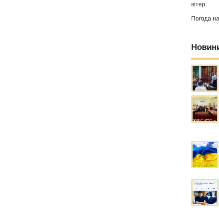
вітер:
Погода н
Новин