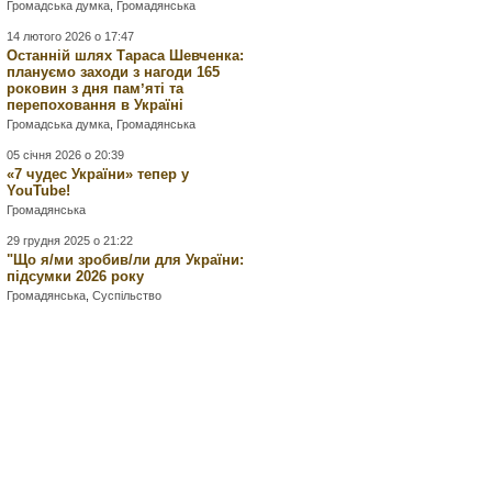
Громадська думка
,
Громадянська
14 лютого 2026 о 17:47
Останній шлях Тараса Шевченка:
плануємо заходи з нагоди 165
роковин з дня памʼяті та
перепоховання в Україні
Громадська думка
,
Громадянська
05 січня 2026 о 20:39
«7 чудес України» тепер у
YouTube!
Громадянська
29 грудня 2025 о 21:22
"Що я/ми зробив/ли для України:
підсумки 2026 року
Громадянська
,
Суспільство