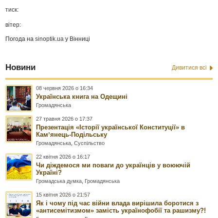
тиск:
вітер:
Погода на
sinoptik.ua
у Вінниці
Новини
Дивитися всі
08 червня 2026 о 16:34
Українська книга на Одещині
Громадянська
27 травня 2026 о 17:37
Презентація «Історії української Конституції» в
Камʼянець-Подільську
Громадянська
,
Суспільство
22 квітня 2026 о 16:17
Чи діждемося ми поваги до українців у воюючій
Україні?
Громадська думка
,
Громадянська
15 квітня 2026 о 21:57
Як і чому під час війни влада вирішила боротися з
«антисемітизмом» замість українофобії та рашизму?!