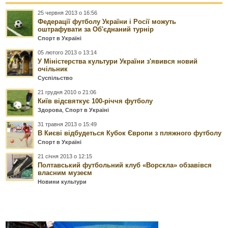
25 червня 2013 о 16:56
Федерації футболу України і Росії можуть
оштрафувати за Об'єднаний турнір
Спорт в Україні
05 лютого 2013 о 13:14
У Міністерства культури України з'явився новий
очільник
Суспільство
21 грудня 2010 о 21:06
Київ відсвяткує 100-річчя футболу
Здорова
,
Спорт в Україні
31 травня 2013 о 15:49
В Києві відбудеться Кубок Європи з пляжного футболу
Спорт в Україні
21 січня 2013 о 12:15
Полтавський футбольний клуб «Ворскла» обзавівся
власним музеєм
Новини культури