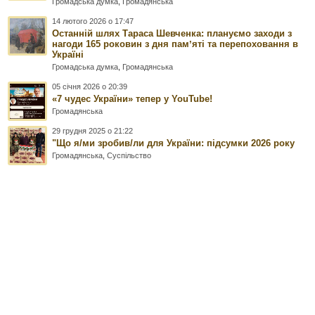
Громадська думка
,
Громадянська
14 лютого 2026 о 17:47
Останній шлях Тараса Шевченка: плануємо заходи з
нагоди 165 роковин з дня памʼяті та перепоховання в
Україні
Громадська думка
,
Громадянська
05 січня 2026 о 20:39
«7 чудес України» тепер у YouTube!
Громадянська
29 грудня 2025 о 21:22
"Що я/ми зробив/ли для України: підсумки 2026 року
Громадянська
,
Суспільство