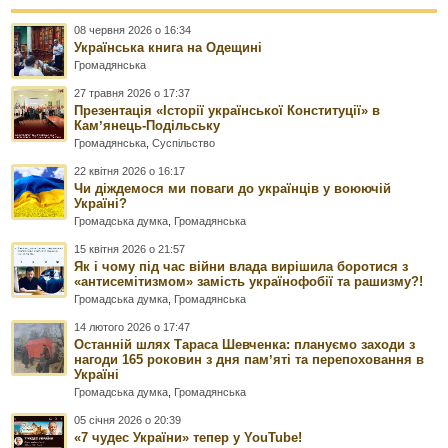
08 червня 2026 о 16:34
Українська книга на Одещині
Громадянська
27 травня 2026 о 17:37
Презентація «Історії української Конституції» в
Камʼянець-Подільську
Громадянська
,
Суспільство
22 квітня 2026 о 16:17
Чи діждемося ми поваги до українців у воюючій
Україні?
Громадська думка
,
Громадянська
15 квітня 2026 о 21:57
Як і чому під час війни влада вирішила боротися з
«антисемітизмом» замість українофобії та рашизму?!
Громадська думка
,
Громадянська
14 лютого 2026 о 17:47
Останній шлях Тараса Шевченка: плануємо заходи з
нагоди 165 роковин з дня памʼяті та перепоховання в
Україні
Громадська думка
,
Громадянська
05 січня 2026 о 20:39
«7 чудес України» тепер у YouTube!