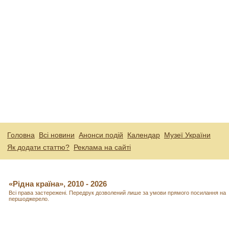
Головна
Всі новини
Анонси подій
Календар
Музеї України
Як додати статтю?
Реклама на сайті
«Рідна країна», 2010 - 2026
Всі права застережені. Передрук дозволений лише за умови прямого посилання на
першоджерело.