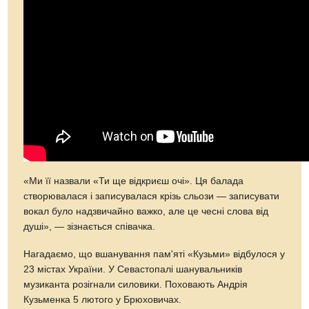
«Ми її назвали «Ти ще відкриєш очі». Ця балада
створювалася і записувалася крізь сльози — записувати
вокал було надзвичайно важко, але це чесні слова від
душі», — зізнається співачка.
Нагадаємо, що вшанування пам'яті «Кузьми» відбулося у
23 містах України. У Севастопалі шанувальників
музиканта розігнали силовики. Поховають Андрія
Кузьменка 5 лютого у Брюховичах.