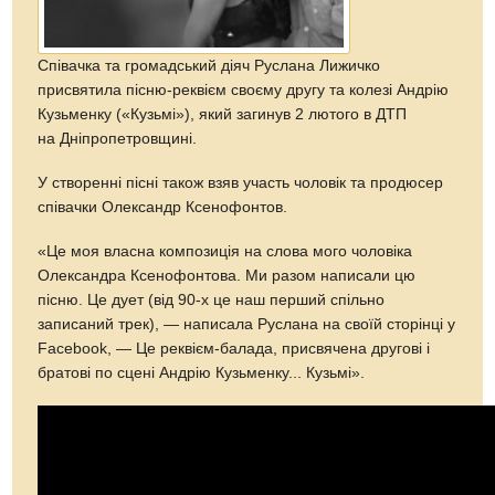
Співачка та громадський діяч Руслана Лижичко
присвятила пісню-реквієм своєму другу та колезі Андрію
Кузьменку («Кузьмі»), який загинув 2 лютого в ДТП
на Дніпропетровщині.
У створенні пісні також взяв участь чоловік та продюсер
співачки Олександр Ксенофонтов.
«Це моя власна композиція на слова мого чоловіка
Олександра Ксенофонтова. Ми разом написали цю
пісню. Це дует (від 90-х це наш перший спільно
записаний трек), — написала Руслана на своїй сторінці у
Facebook, — Це реквієм-балада, присвячена другові і
братові по сцені Андрію Кузьменку... Кузьмі».