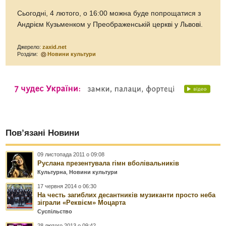
Сьогодні, 4 лютого, о 16:00 можна буде попрощатися з
Андрієм Кузьменком у Преображенській церкві у Львові.
Джерело:
zaxid.net
Розділи:
Новини культури
Пов’язані Новини
09 листопада 2011 о 09:08
Руслана презентувала гімн вболівальників
Культурна
,
Новини культури
17 червня 2014 о 06:30
На честь загиблих десантників музиканти просто неба
зіграли «Реквієм» Моцарта
Суспільство
28 лютого 2013 о 09:42