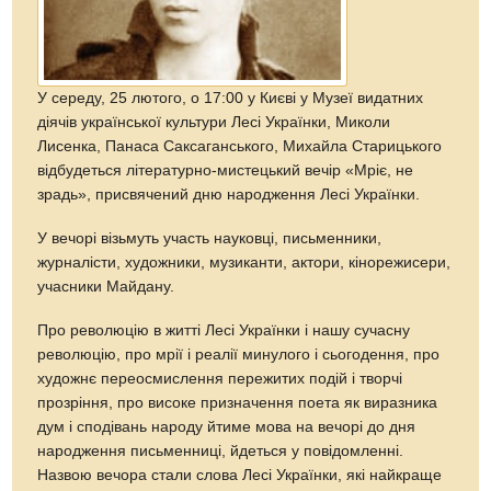
У середу, 25 лютого, о 17:00 у Києві у Музеї видатних
діячів української культури Лесі Українки, Миколи
Лисенка, Панаса Саксаганського, Михайла Старицького
відбудеться літературно-мистецький вечір «Мріє, не
зрадь», присвячений дню народження Лесі Українки.
У вечорі візьмуть участь науковці, письменники,
журналісти, художники, музиканти, актори, кінорежисери,
учасники Майдану.
Про революцію в житті Лесі Українки і нашу сучасну
революцію, про мрії і реалії минулого і сьогодення, про
художнє переосмислення пережитих подій і творчі
прозріння, про високе призначення поета як виразника
дум і сподівань народу йтиме мова на вечорі до дня
народження письменниці, йдеться у повідомленні.
Назвою вечора стали слова Лесі Українки, які найкраще