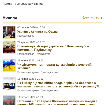
Погода на
sinoptik.ua
у Вінниці
Новини
Дивитися всі
08 червня 2026 о 16:34
Українська книга на Одещині
Громадянська
27 травня 2026 о 17:37
Презентація «Історії української Конституції» в
Камʼянець-Подільську
Громадянська
,
Суспільство
22 квітня 2026 о 16:17
Чи діждемося ми поваги до українців у воюючій
Україні?
Громадська думка
,
Громадянська
15 квітня 2026 о 21:57
Як і чому під час війни влада вирішила боротися з
«антисемітизмом» замість українофобії та рашизму?!
Громадська думка
,
Громадянська
14 лютого 2026 о 17:47
Останній шлях Тараса Шевченка: плануємо заходи з
нагоди 165 роковин з дня памʼяті та перепоховання в