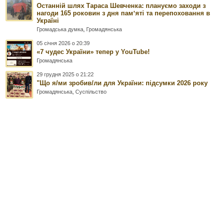
Останній шлях Тараса Шевченка: плануємо заходи з
нагоди 165 роковин з дня памʼяті та перепоховання в
Україні
Громадська думка
,
Громадянська
05 січня 2026 о 20:39
«7 чудес України» тепер у YouTube!
Громадянська
29 грудня 2025 о 21:22
"Що я/ми зробив/ли для України: підсумки 2026 року
Громадянська
,
Суспільство