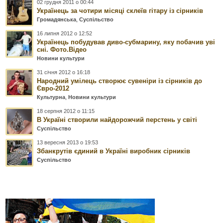
02 грудня 2011 о 00:44
Українець за чотири місяці склеїв гітару із сірників
Громадянська
,
Суспільство
16 липня 2012 о 12:52
Українець побудував диво-субмарину, яку побачив уві
сні. Фото.Відео
Новини культури
31 січня 2012 о 16:18
Народний умілець створює сувеніри із сірників до
Євро-2012
Культурна
,
Новини культури
18 серпня 2012 о 11:15
В Україні створили найдорожчий перстень у світі
Суспільство
13 вересня 2013 о 19:53
Збанкрутів єдиний в Україні виробник сірників
Суспільство