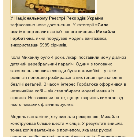
У
Національному Реєстрі Рекордів України
зафіксовано нове досягнення. У категорії
«Сила
волі»
тепер значиться ім'я юного киянина
Михайла
Горбатюка
, який побудував модель вантажівки,
використавши 5985 сірників.
Коли Михайлу було 4 роки, лікарі поставили йому діагноз
дитячий церебральний параліч. Одним з головних
захоплень хлопчика завжди були автомобілі – у вісім
років він непогано розбирався в них і знав призначення
безлічі деталей. З часом інтерес Горбатюка оформився в
незвичайне хобі – він став збирати моделі машин із
сірників. Незважаючи на те, що ця творчість вимагає від
нього чималих фізичних зусиль.
Модель вантажівки, яку визнали рекордною, Михайло
конструював більше шести місяців. У результаті вийшла
точна копія вантажівки з причепом, яка має рухомі
частини, дрібні деталі, номерні знаки та ін. Представники