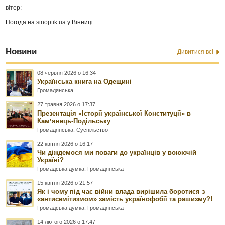
вітер:
Погода на
sinoptik.ua
у Вінниці
Новини
Дивитися всі
08 червня 2026 о 16:34
Українська книга на Одещині
Громадянська
27 травня 2026 о 17:37
Презентація «Історії української Конституції» в
Камʼянець-Подільську
Громадянська
,
Суспільство
22 квітня 2026 о 16:17
Чи діждемося ми поваги до українців у воюючій
Україні?
Громадська думка
,
Громадянська
15 квітня 2026 о 21:57
Як і чому під час війни влада вирішила боротися з
«антисемітизмом» замість українофобії та рашизму?!
Громадська думка
,
Громадянська
14 лютого 2026 о 17:47