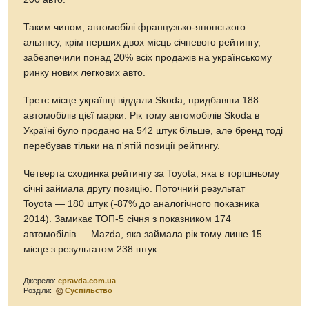
Таким чином, автомобілі французько-японського
альянсу, крім перших двох місць січневого рейтингу,
забезпечили понад 20% всіх продажів на українському
ринку нових легкових авто.
Третє місце українці віддали Skoda, придбавши 188
автомобілів цієї марки. Рік тому автомобілів Skoda в
Україні було продано на 542 штук більше, але бренд тоді
перебував тільки на п'ятій позиції рейтингу.
Четверта сходинка рейтингу за Toyota, яка в торішньому
січні займала другу позицію. Поточний результат
Toyota — 180 штук (-87% до аналогічного показника
2014). Замикає ТОП-5 січня з показником 174
автомобілів — Mazda, яка займала рік тому лише 15
місце з результатом 238 штук.
Джерело:
epravda.com.ua
Розділи:
Суспільство