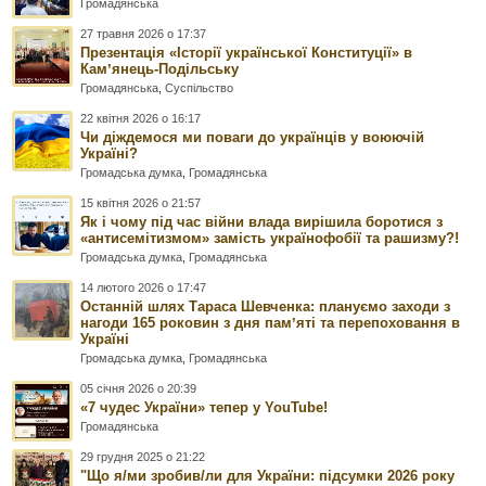
Громадянська
27 травня 2026 о 17:37
Презентація «Історії української Конституції» в
Камʼянець-Подільську
Громадянська
,
Суспільство
22 квітня 2026 о 16:17
Чи діждемося ми поваги до українців у воюючій
Україні?
Громадська думка
,
Громадянська
15 квітня 2026 о 21:57
Як і чому під час війни влада вирішила боротися з
«антисемітизмом» замість українофобії та рашизму?!
Громадська думка
,
Громадянська
14 лютого 2026 о 17:47
Останній шлях Тараса Шевченка: плануємо заходи з
нагоди 165 роковин з дня памʼяті та перепоховання в
Україні
Громадська думка
,
Громадянська
05 січня 2026 о 20:39
«7 чудес України» тепер у YouTube!
Громадянська
29 грудня 2025 о 21:22
"Що я/ми зробив/ли для України: підсумки 2026 року