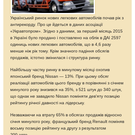
Український ринок нових легкових автомобілів почав рік з
антирекорду. Про це йдеться в даних асоціації
«Укравтопром». Згідно з даними, за перший місяць 2015
в Україні було продано і поставлено на облік в ДАІ 2597
одиниць нових легкових автомобілів, що в 4,6 разу
менше ніж рік тому. Крім значного падіння обсягів
продажів, істотно змінилася і структура ринку.
Найбільшу частку ринку в минулому місяці охопив
японський бренд Nissan — 13%. При цьому обсяг
реалізації автомобілів цього бренду в порівнянні з січнем
минулого року знизився на 35%, з 521 штук до 340 штук,
що однак не завадило Nissan поміняти дев'яту позицію
рейтингу річної давності на лідерську.
Незважаючи на втрату 65% в обсягах продажів відносно
січня минулого року, французький бренд Renault поміняв
восьму позицію рейтингу на другу з результатом
200 авто.