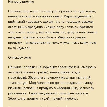
Ріпчасту цибулю
Причина: порушення структури в умовах холодильника,
поява м'якості та виникнення цвілі. Варто відзначити і
цибульний «аромат», що аж ніяк не покращує смакові
якості інших продуктів. А якщо поруч лежить картопля,
через гази і вологу, яку вона виділяє, цибуля гниє значно
швидше. Кращого способу для зберігання даного
продукту, ніж капронову панчоху у кухонному кутку, поки
не придумали.
Оливкову олію
Причина: погіршення корисних властивостей і смакових
якостей (починає гірчити), поява білого осаду
(пластівців). Зберігати в темному місці при кімнатній
температурі. Мед Аналогічно до попереднього пункту —
біохімічні речовини продукту в холодильнику зазнають
руйнування. Такий мед великої користі не принесе.
Зберігають продукт у сухій і темній тумбочці.