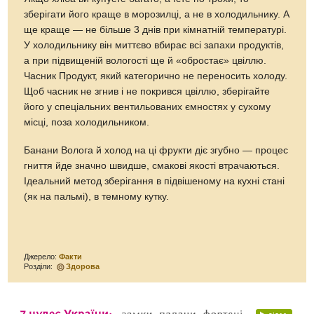
зберігати його краще в морозилці, а не в холодильнику. А
ще краще — не більше 3 днів при кімнатній температурі.
У холодильнику він миттєво вбирає всі запахи продуктів,
а при підвищеній вологості ще й «обростає» цвіллю.
Часник Продукт, який категорично не переносить холоду.
Щоб часник не згнив і не покрився цвіллю, зберігайте
його у спеціальних вентильованих ємностях у сухому
місці, поза холодильником.
Банани Волога й холод на ці фрукти діє згубно — процес
гниття йде значно швидше, смакові якості втрачаються.
Ідеальний метод зберігання в підвішеному на кухні стані
(як на пальмі), в темному кутку.
Джерело:
Факти
Розділи:
Здорова