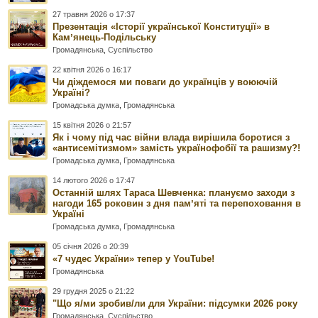
27 травня 2026 о 17:37
Презентація «Історії української Конституції» в
Камʼянець-Подільську
Громадянська
,
Суспільство
22 квітня 2026 о 16:17
Чи діждемося ми поваги до українців у воюючій
Україні?
Громадська думка
,
Громадянська
15 квітня 2026 о 21:57
Як і чому під час війни влада вирішила боротися з
«антисемітизмом» замість українофобії та рашизму?!
Громадська думка
,
Громадянська
14 лютого 2026 о 17:47
Останній шлях Тараса Шевченка: плануємо заходи з
нагоди 165 роковин з дня памʼяті та перепоховання в
Україні
Громадська думка
,
Громадянська
05 січня 2026 о 20:39
«7 чудес України» тепер у YouTube!
Громадянська
29 грудня 2025 о 21:22
"Що я/ми зробив/ли для України: підсумки 2026 року
Громадянська
,
Суспільство