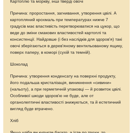
Картоплю та моркву, інші тверді овочі
Причина: проростання, загнивання, утворення цвілі. А
картопляний крохмаль при температурах нижче 7
градусів має властивість перетворюватися на цукор, що
веде до зміни смакових властивостей картоплі та
консистенції. Найдовше (і без наслідків для здоров'я) такі
овочі зберігаються в дерев'яному вентильованому ящику,
поверх паперу, в коморі (сухій та темній).
Шоколад
Причина: утворення конденсату на поверхні продукту,
його подальша кристалізація, виникнення «сивини»
(нальоту), а при герметичній упаковці — й розвиток цвілі.
Особливої шкоди здоров'ю не буде, але от
органолептичні властивості знижуються, та й естетичний
вигляд буде втрачено.
Хліб
Якщо хліба ви купуєте багато, а їсте по трохи, то