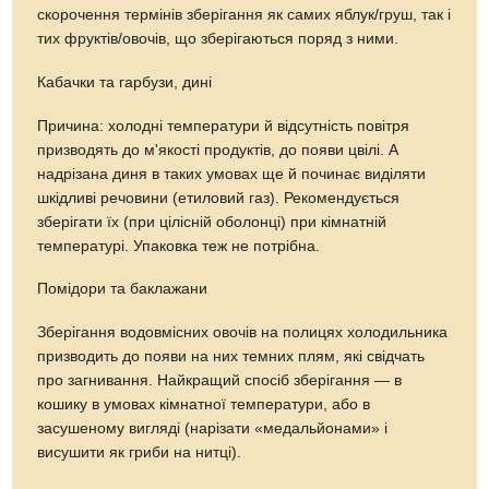
скорочення термінів зберігання як самих яблук/груш, так і
тих фруктів/овочів, що зберігаються поряд з ними.
Кабачки та гарбузи, дині
Причина: холодні температури й відсутність повітря
призводять до м'якості продуктів, до появи цвілі. А
надрізана диня в таких умовах ще й починає виділяти
шкідливі речовини (етиловий газ). Рекомендується
зберігати їх (при цілісній оболонці) при кімнатній
температурі. Упаковка теж не потрібна.
Помідори та баклажани
Зберігання водовмісних овочів на полицях холодильника
призводить до появи на них темних плям, які свідчать
про загнивання. Найкращий спосіб зберігання — в
кошику в умовах кімнатної температури, або в
засушеному вигляді (нарізати «медальйонами» і
висушити як гриби на нитці).