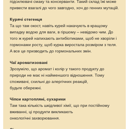
підсилювачі смаку та консерванти. Такий склад їжі може
привести взагалі до чого завгодно, хоч до генних мутацій.
Курячі стегенця
Та що там окост, навіть курей накачують в кращому
випадку водою для ваги, в гіршому – невідомо чим. До
того ж курей напихають антибіотиками, щоб не хворіли і
гормонами росту, щоб курка виростала розміром з теля.
А все це призводить до гормональних змін.
Чаї ароматизовані
Зрозуміло, що аромат і колір у такого продукту до
природи не має ні найменшого відношення. Тому
споживачі, схильні до алергічних реакцій,
будьте обережні.
Чіпси картопляні, сухарики
Там така кількість шкідливої ​​хімії, що при постійному
вживанні, ці продукти викликають
онкологічні захворювання.