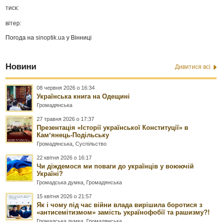
тиск:
вітер:
Погода на
sinoptik.ua
у Вінниці
Новини
Дивитися всі
08 червня 2026 о 16:34
Українська книга на Одещині
Громадянська
27 травня 2026 о 17:37
Презентація «Історії української Конституції» в
Камʼянець-Подільську
Громадянська
,
Суспільство
22 квітня 2026 о 16:17
Чи діждемося ми поваги до українців у воюючій
Україні?
Громадська думка
,
Громадянська
15 квітня 2026 о 21:57
Як і чому під час війни влада вирішила боротися з
«антисемітизмом» замість українофобії та рашизму?!
Громадська думка
,
Громадянська