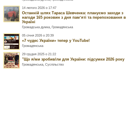
14 лютого 2026 о 17:47
Останній шлях Тараса Шевченка: плануємо заходи з
нагоди 165 роковин з дня памʼяті та перепоховання в
Україні
Громадська думка
,
Громадянська
05 січня 2026 о 20:39
«7 чудес України» тепер у YouTube!
Громадянська
29 грудня 2025 о 21:22
"Що я/ми зробив/ли для України: підсумки 2026 року
Громадянська
,
Суспільство