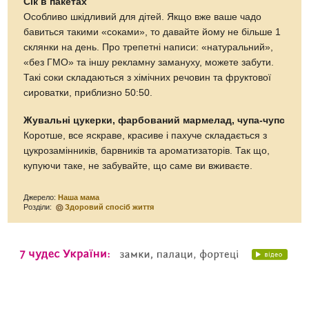
Сік в пакетах
Особливо шкідливий для дітей. Якщо вже ваше чадо
бавиться такими «соками», то давайте йому не більше 1
склянки на день. Про трепетні написи: «натуральний»,
«без ГМО» та іншу рекламну замануху, можете забути.
Такі соки складаються з хімічних речовин та фруктової
сироватки, приблизно 50:50.
Жувальні цукерки, фарбований мармелад, чупа-чупс
Коротше, все яскраве, красиве і пахуче складається з
цукрозамінників, барвників та ароматизаторів. Так що,
купуючи таке, не забувайте, що саме ви вживаєте.
Джерело:
Наша мама
Розділи:
Здоровий спосіб життя