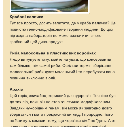
Крабові палички
Тут все просто, досить запитати, де у краба палички? Це
повністю генно-модифіковане творіння людини. До цих
пір жодна лабораторія не може визначити, з чого
зроблений цей диво-продукт.
Риба малосольна в пластикових коробках
Якщо ви купуєте таку, майте на увазі, що консервантів
там більше, ніж самої риби. Оскільки термін зберігання
малосольної риби дуже маленький і то перебувати вона
повинна виключно в олії.
Арахіс
Цей горіх, звичайно, корисний для здоров’я. Точніше був
до тих пір, поки він не став генетично модифікованим.
Завдяки чужорідним генам, він може як завгодно довго
зберігатися і мати прекрасний вигляд. І природно, його
не їстимуть комахи, тому, що черв’яки хімії не їдять. А от
у людини це продукт може викликати різні алергічні