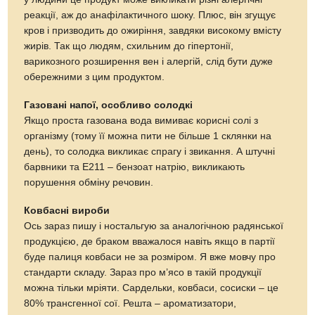
реакції, аж до анафілактичного шоку. Плюс, він згущує
кров і призводить до ожиріння, завдяки високому вмісту
жирів. Так що людям, схильним до гіпертонії,
варикозного розширення вен і алергій, слід бути дуже
обережними з цим продуктом.
Газовані напої, особливо солодкі
Якщо проста газована вода вимиває корисні солі з
організму (тому її можна пити не більше 1 склянки на
день), то солодка викликає спрагу і звикання. А штучні
барвники та Е211 – бензоат натрію, викликають
порушення обміну речовин.
Ковбасні вироби
Ось зараз пишу і ностальгую за аналогічною радянської
продукцією, де браком вважалося навіть якщо в партії
буде палиця ковбаси не за розміром. Я вже мовчу про
стандарти складу. Зараз про м’ясо в такій продукції
можна тільки мріяти. Сардельки, ковбаси, сосиски – це
80% трансгенної сої. Решта – ароматизатори,