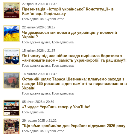
27 травня 2026 о 17:37
Презентація «Історії української Конституції» в
Камʼянець-Подільську
Громадянська
,
Суспільство
22 квітня 2026 о 16:17
Чи діждемося ми поваги до українців у воюючій
Україні?
Громадська думка
,
Громадянська
15 квітня 2026 о 21:57
Як і чому під час війни влада вирішила боротися з
«антисемітизмом» замість українофобії та рашизму?!
Громадська думка
,
Громадянська
14 лютого 2026 о 17:47
Останній шлях Тараса Шевченка: плануємо заходи з
нагоди 165 роковин з дня памʼяті та перепоховання в
Україні
Громадська думка
,
Громадянська
05 січня 2026 о 20:39
«7 чудес України» тепер у YouTube!
Громадянська
29 грудня 2025 о 21:22
"Що я/ми зробив/ли для України: підсумки 2026 року
Громадянська
,
Суспільство