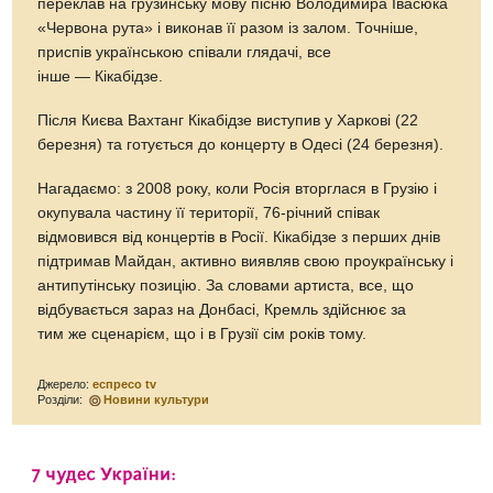
переклав на грузинську мову пісню Володимира Івасюка
«Червона рута» і виконав її разом із залом. Точніше,
приспів українською співали глядачі, все
інше — Кікабідзе.
Після Києва Вахтанг Кікабідзе виступив у Харкові (22
березня) та готується до концерту в Одесі (24 березня).
Нагадаємо: з 2008 року, коли Росія вторглася в Грузію і
окупувала частину її території, 76-річний співак
відмовився від концертів в Росії. Кікабідзе з перших днів
підтримав Майдан, активно виявляв свою проукраїнську і
антипутінську позицію. За словами артиста, все, що
відбувається зараз на Донбасі, Кремль здійснює за
тим же сценарієм, що і в Грузії сім років тому.
Джерело:
еспресо tv
Розділи:
Новини культури