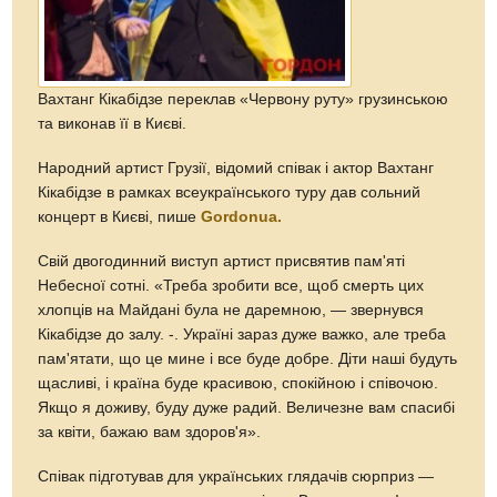
Вахтанг Кікабідзе переклав «Червону руту» грузинською
та виконав її в Києві.
Народний артист Грузії, відомий співак і актор Вахтанг
Кікабідзе в рамках всеукраїнського туру дав сольний
концерт в Києві, пише
Gordonua.
Свій двогодинний виступ артист присвятив пам'яті
Небесної сотні. «Треба зробити все, щоб смерть цих
хлопців на Майдані була не даремною, — звернувся
Кікабідзе до залу. -. Україні зараз дуже важко, але треба
пам'ятати, що це мине і все буде добре. Діти наші будуть
щасливі, і країна буде красивою, спокійною і співочою.
Якщо я доживу, буду дуже радий. Величезне вам спасибі
за квіти, бажаю вам здоров'я».
Співак підготував для українських глядачів сюрприз —