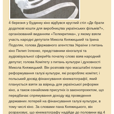
4 березня у Будинку кіно відбувся круглий стіл «Де брати
додаткові кошти для виробництва українських фільмів?»,
організований виданням «Телекритика», у якому взяли
участь народні депутати Микола Княжицький та Ірина
Подоляк, голова Державного агентства України з питань
кіно Пилип Іллєнко, представники кіногалузі та
аудіовізуальної сфериНа початку слово взяв народний
депутат, голова Комітету з питань культури і духовності
Микола Княжицький. Він розповів про масштабні плани
реформування галузі культури, які розробляє комітет, і
польський досвід фінансування кінематографії, який
планується взяти за взірець для української реформи
кіно, а також ознайомив присутніх із законопроектом, що
передбачає спрямування доходу від проведення
державних лотерей на фінансування галузі культури, в
тому числі кіно. За словами пана Княжицького, він
розраховує, що кінематографу надійде до половини від 4