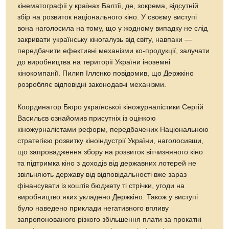
кінематографії у країнах Балтії, де, зокрема, відсутній
збір на розвиток національного кіно. У своєму виступі
вона наголосила на тому, що у жодному випадку не слід
закривати українську кіногалузь від світу, навпаки —
передбачити ефективні механізми ко-продукції, залучати
до виробництва на території України іноземні
кінокомпанії. Пилип Іллєнко повідомив, що Держкіно
розробляє відповідні законодавчі механізми.
Координатор Бюро української кіножурналістики Сергій
Васильєв ознайомив присутніх із оцінкою
кіножурналістами реформ, передбачених Національною
стратегією розвитку кіноіндустрії України, наголосивши,
що запровадження збору на розвиток вітчизняного кіно
та підтримка кіно з доходів від державних лотерей не
звільняють державу від відповідальності вже зараз
фінансувати із коштів бюджету ті стрічки, угоди на
виробництво яких укладено Держкіно. Також у виступі
було наведено приклади негативного впливу
запропонованого різкого збільшення плати за прокатні