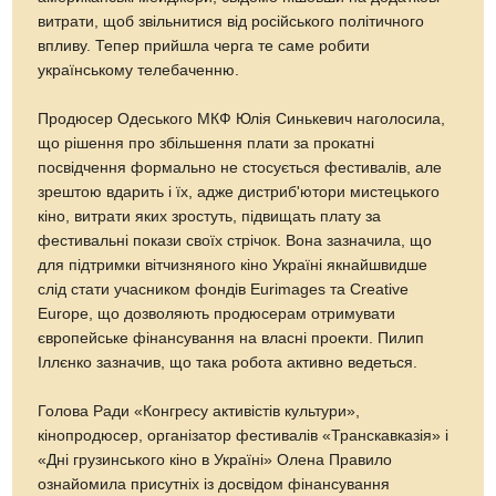
витрати, щоб звільнитися від російського політичного
впливу. Тепер прийшла черга те саме робити
українському телебаченню.
Продюсер Одеського МКФ Юлія Синькевич наголосила,
що рішення про збільшення плати за прокатні
посвідчення формально не стосується фестивалів, але
зрештою вдарить і їх, адже дистриб'ютори мистецького
кіно, витрати яких зростуть, підвищать плату за
фестивальні покази своїх стрічок. Вона зазначила, що
для підтримки вітчизняного кіно Україні якнайшвидше
слід стати учасником фондів Eurimages та Creative
Europe, що дозволяють продюсерам отримувати
європейське фінансування на власні проекти. Пилип
Іллєнко зазначив, що така робота активно ведеться.
Голова Ради «Конгресу активістів культури»,
кінопродюсер, організатор фестивалів «Транскавказія» і
«Дні грузинського кіно в Україні» Олена Правило
ознайомила присутніх із досвідом фінансування