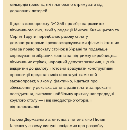
мільярдів гривень, які плановано отримувати від
державних лотерей.
Щодо законопроекту №1359 про збір на розвиток
вітчизняного кіно, який у редакції Миколи Княжицького та
Сергія Тарути передбачає разову сплату
демонстраторами і розповсюджувачами фільмів істотних
сум за право прокату стрічок в Україні та подальше
спрямування зібраних коштів на підтримку виробництва
вітчизняних стрічок, народний депутат зазначив, що він
відкритий до діалогу і готовий врахувати конструктивні
пропозиції представників кіногалузі: саме цей
законопроект, у якому, фактично, йдеться про
збільшення у декілька сотень разів плати за прокатні
посвідчення, викликав найбільшу критику напередодні
круглого столу — і від кінодистриб'юторів, і
від телеканалів.
Голова Державного агентства з питань кіно Пилип
Іллєнко у своєму виступі повідомив про розробку