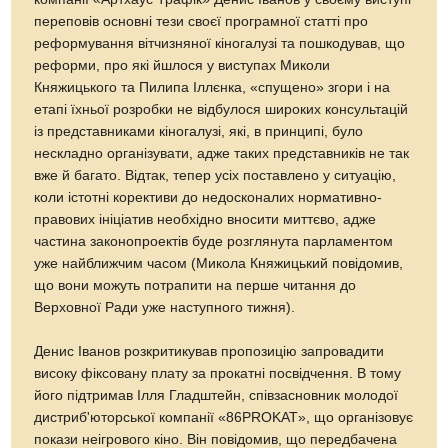
переповів основні тези своєї програмної статті про
реформування вітчизняної кіногалузі та пошкодував, що
реформи, про які йшлося у виступах Миколи
Княжицького та Пилипа Іллєнка, «спущено» згори і на
етапі їхньої розробки не відбулося широких консультацій
із представниками кіногалузі, які, в принципі, було
нескладно організувати, адже таких представників не так
вже й багато. Відтак, тепер усіх поставлено у ситуацію,
коли істотні корективи до недосконалих нормативно-
правових ініціатив необхідно вносити миттєво, адже
частина законопроектів буде розглянута парламентом
уже найближчим часом (Микола Княжицький повідомив,
що вони можуть потрапити на перше читання до
Верховної Ради уже наступного тижня).
Денис Іванов розкритикував пропозицію запровадити
високу фіксовану плату за прокатні посвідчення. В тому
його підтримав Ілля Гладштейн, співзасновник молодої
дистриб'юторської компанії «86PROKAT», що організовує
покази неігрового кіно. Він повідомив, що передбачена