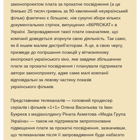
законопроектом плата за прокатне посвідчення (а це
близько 25 тисяч гривень за 90-хвилинний неукраїнський
фільм) фактично є більшою, ніж сукупні збори кількох
документальних стрічок, випущених «86PROKAT» в
Україні. Запровадження такої плати означатиме, що
компанії доведеться згорнути свою діяльність. Так само,
як й іншим малим дистриб'юторам. А це, в свою чергу,
призведе до погіршання позицій у вітчизняному
кінопрокаті українського кіно, яке завдяки збільшенню
плати за прокатні посвідчення і планували підтримати
автори законопроекту, адже саме малі компанії
відповідальні за левову частину показів
українського фільмів.
Представники телеканалів — головний продюсер
серіалів і фільмів «1+1» Олена Васильєва та Іван
Букреєв з медіахолдингу Ріната Ахметова «Медіа Група
Україна» — також не підтримали запропоноване
підвищення плати за прокатні посвідчення, зазначивши,
що телеканалам після її запровадження буде набагато