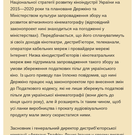
Національної стратегії розвитку кіноіндустрії України на
2015—2020 роки та плановане Держкіно та
Міністерством культури запровадження збору на
розвиток вітчизняного кінематографу (відповідний
законопроект нині знаходиться на погодженні у
міністерствах). Передбачається, що його сплачуватимуть
зі своїх доходів кінотеатри, дистриб'ютори, телеканали,
оператори кабельних мереж і провайдери мережі
Інтернет. Низка кінодистриб'юторів і кінотеатральних
мереж вже підтримала запровадження такого збору за
умови збереження податкових пільг для українського
кіно. Із цього приводу пан Іллєнко повідомив, що нині
Держкіно працює над законопроектом про внесення змін
до Податкового кодексу, які не лише збережуть податкові
пільги для української кінематографії (вони діють до
кінця цього року), але й розширять їх таким чином, щоб
усі ланки виробництва і прокату аудіовізуального
продукту мали змогу скористатися ними.
Засновник і генеральний директор дистриб'юторської
компанії «Артхаус Трафік» Денис Іванов у своєму виступі