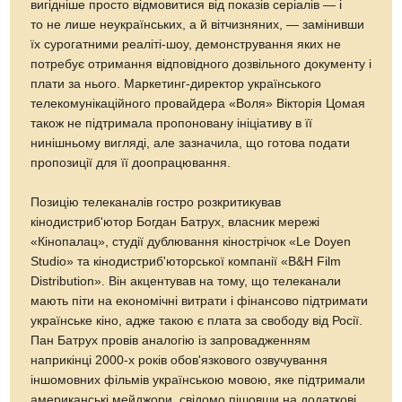
вигідніше просто відмовитися від показів серіалів — і
то не лише неукраїнських, а й вітчизняних, — замінивши
їх сурогатними реаліті-шоу, демонстрування яких не
потребує отримання відповідного дозвільного документу і
плати за нього. Маркетинг-директор українського
телекомунікаційного провайдера «Воля» Вікторія Цомая
також не підтримала пропоновану ініціативу в її
нинішньому вигляді, але зазначила, що готова подати
пропозиції для її доопрацювання.
Позицію телеканалів гостро розкритикував
кінодистриб'ютор Богдан Батрух, власник мережі
«Кінопалац», студії дублювання кінострічок «Le Doyen
Studio» та кінодистриб'юторської компанії «B&H Film
Distribution». Він акцентував на тому, що телеканали
мають піти на економічні витрати і фінансово підтримати
українське кіно, адже такою є плата за свободу від Росії.
Пан Батрух провів аналогію із запровадженням
наприкінці 2000-х років обов'язкового озвучування
іншомовних фільмів українською мовою, яке підтримали
американські мейджори, свідомо пішовши на додаткові