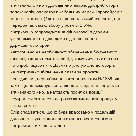
вітчизняного кіно з доходів кінотеатрів, дистриб'юторів,
телеканалів, операторів кабельних мереж і провайдерів
мережі Інтернет (йдеться про «польський варіант», що
передбачає ставку збору у розмірі 1,5%);
підтримано запровадження фінансової підтримки
українського кіно доходами від проведення
державних лотерей;
наголошено на необхідності збереження бюджетного
фінансування кінематографії, у тому числі тих фільмів,
на виробництво яких Держкіно уже уклало договори;
не підтримано збільшення плати за прокатні
посвідчення, передбачене законопроектом №1359, як
таке, що не виконує поставленого завдання підтримки
вітчизняного кіно, а натомість посилює позиції
неукраїнського масового розважального кінопродукту
в кінопрокаті.
Слід сподіватися, що їх буде враховано у подальшій
діяльності з удосконалення фінансових механізмів
підтримки вітчизняного кіно.