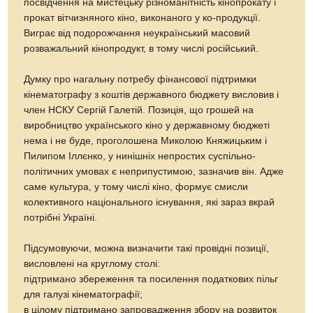
посвідчення на мистецьку різноманітність кінопрокату і
прокат вітчизняного кіно, виконаного у ко-продукції.
Виграє від подорожчання неукраїнський масовий
розважальний кінопродукт, в тому числі російський.
Думку про нагальну потребу фінансової підтримки
кінематографу з коштів державного бюджету висловив і
член НСКУ Сергій Галетій. Позиція, що грошей на
виробництво українського кіно у державному бюджеті
нема і не буде, проголошена Миколою Княжицьким і
Пилипом Іллєнко, у нинішніх непростих суспільно-
політичних умовах є неприпустимою, зазначив він. Адже
саме культура, у тому числі кіно, формує смисли
колективного національного існування, які зараз вкрай
потрібні Україні.
Підсумовуючи, можна визначити такі провідні позиції,
висловлені на круглому столі:
підтримано збереження та посилення податкових пільг
для галузі кінематографії;
в цілому підтримано запровадження збору на розвиток