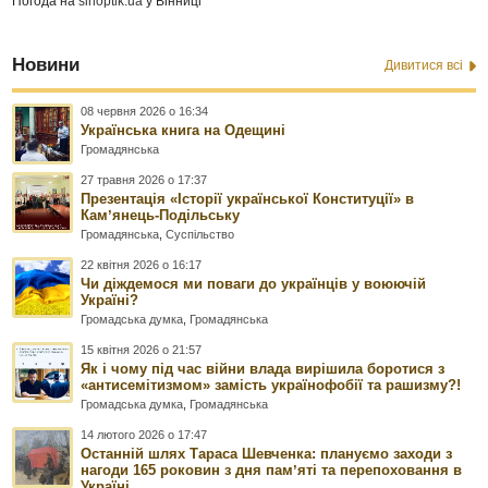
Погода на
sinoptik.ua
у Вінниці
Новини
Дивитися всі
08 червня 2026 о 16:34
Українська книга на Одещині
Громадянська
27 травня 2026 о 17:37
Презентація «Історії української Конституції» в
Камʼянець-Подільську
Громадянська
,
Суспільство
22 квітня 2026 о 16:17
Чи діждемося ми поваги до українців у воюючій
Україні?
Громадська думка
,
Громадянська
15 квітня 2026 о 21:57
Як і чому під час війни влада вирішила боротися з
«антисемітизмом» замість українофобії та рашизму?!
Громадська думка
,
Громадянська
14 лютого 2026 о 17:47
Останній шлях Тараса Шевченка: плануємо заходи з
нагоди 165 роковин з дня памʼяті та перепоховання в
Україні