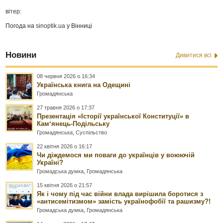
вітер:
Погода на
sinoptik.ua
у Вінниці
Новини
Дивитися всі
08 червня 2026 о 16:34
Українська книга на Одещині
Громадянська
27 травня 2026 о 17:37
Презентація «Історії української Конституції» в
Камʼянець-Подільську
Громадянська
,
Суспільство
22 квітня 2026 о 16:17
Чи діждемося ми поваги до українців у воюючій
Україні?
Громадська думка
,
Громадянська
15 квітня 2026 о 21:57
Як і чому під час війни влада вирішила боротися з
«антисемітизмом» замість українофобії та рашизму?!
Громадська думка
,
Громадянська