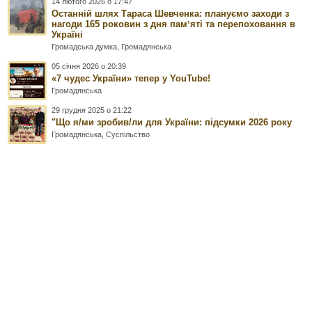
14 лютого 2026 о 17:47
Останній шлях Тараса Шевченка: плануємо заходи з
нагоди 165 роковин з дня памʼяті та перепоховання в
Україні
Громадська думка
,
Громадянська
05 січня 2026 о 20:39
«7 чудес України» тепер у YouTube!
Громадянська
29 грудня 2025 о 21:22
"Що я/ми зробив/ли для України: підсумки 2026 року
Громадянська
,
Суспільство