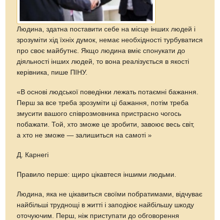
Людина, здатна поставити себе на місце інших людей і
зрозуміти хід їхніх думок, немає необхідності турбуватися
про своє майбутнє. Якщо людина вміє спонукати до
діяльності інших людей, то вона реалізується в якості
керівника, пише ПІНУ.
«В основі людської поведінки лежать потаємні бажання.
Перш за все треба зрозуміти ці бажання, потім треба
змусити вашого співрозмовника пристрасно чогось
побажати. Той, хто зможе це зробити, завоює весь світ,
а хто не зможе — залишиться на самоті »
Д. Карнегі
Правило перше: щиро цікавтеся іншими людьми.
Людина, яка не цікавиться своїми побратимами, відчуває
найбільші труднощі в житті і заподіює найбільшу шкоду
оточуючим. Перш, ніж приступати до обговорення