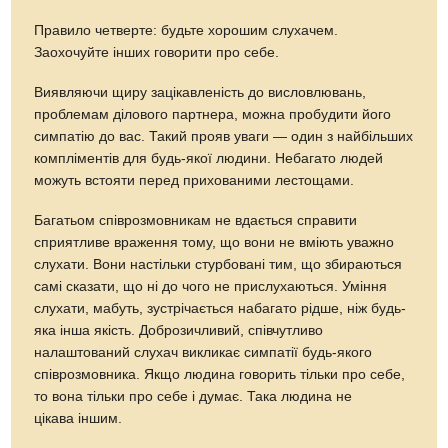
Правило четверте: будьте хорошим слухачем.
Заохочуйте інших говорити про себе.
Виявляючи щиру зацікавленість до висловлювань,
проблемам ділового партнера, можна пробудити його
симпатію до вас. Такий прояв уваги — один з найбільших
компліментів для будь-якої людини. Небагато людей
можуть встояти перед прихованими лестощами.
Багатьом співрозмовникам не вдається справити
сприятливе враження тому, що вони не вміють уважно
слухати. Вони настільки стурбовані тим, що збираються
самі сказати, що ні до чого не прислухаються. Уміння
слухати, мабуть, зустрічається набагато рідше, ніж будь-
яка інша якість. Доброзичливий, співчутливо
налаштований слухач викликає симпатії будь-якого
співрозмовника. Якщо людина говорить тільки про себе,
то вона тільки про себе і думає. Така людина не
цікава іншим.