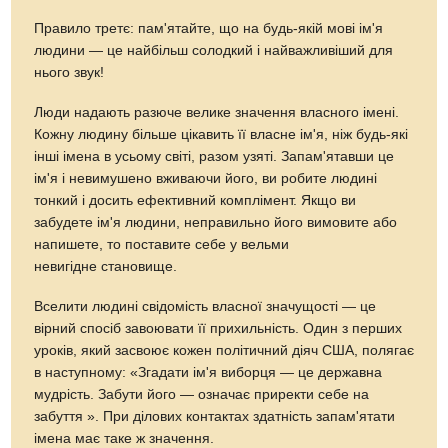
Правило третє: пам'ятайте, що на будь-якій мові ім'я
людини — це найбільш солодкий і найважливіший для
нього звук!
Люди надають разюче велике значення власного імені.
Кожну людину більше цікавить її власне ім'я, ніж будь-які
інші імена в усьому світі, разом узяті. Запам'ятавши це
ім'я і невимушено вживаючи його, ви робите людині
тонкий і досить ефективний комплімент. Якщо ви
забудете ім'я людини, неправильно його вимовите або
напишете, то поставите себе у вельми
невигідне становище.
Вселити людині свідомість власної значущості — це
вірний спосіб завоювати її прихильність. Один з перших
уроків, який засвоює кожен політичний діяч США, полягає
в наступному: «Згадати ім'я виборця — це державна
мудрість. Забути його — означає приректи себе на
забуття ». При ділових контактах здатність запам'ятати
імена має таке ж значення.