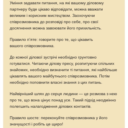
Уміння задавати питання, на які вашому діловому
партнеру буде цікаво відповідати, можна вважати
великим і корисним мистецтвом. Заохочуючи
співрозмовника до розповіді про себе, про свої
досягнення можна завоювати його прихильність.
Правило п'яте: говорите про те, що цікавить
вашого співрозмовника.
До кожної ділової зустрічі необхідно грунтовно
готуватися. Читаючи ділову пресу, розпитуючи спільних
знайомих, необхідно визначити ті питання, які найбільше
цікавлять вашого майбутнього співрозмовника. Потім
необхідно поповнити власні знання з цих питань.
Найвірніший шлях до серця людини — це розмова з нею
про те, що вона цінує понад усе. Такий підхід неодмінно
полегшить налагодження ділових контактів.
Правило шосте: переконуйте співрозмовника у його
значущості і робіть це щиро!