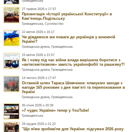
Громадянська
27 травня 2026 о 17:37
Презентація «Історії української Конституції» в
Камʼянець-Подільську
Громадянська
,
Суспільство
22 квітня 2026 о 16:17
Чи діждемося ми поваги до українців у воюючій
Україні?
Громадська думка
,
Громадянська
15 квітня 2026 о 21:57
Як і чому під час війни влада вирішила боротися з
«антисемітизмом» замість українофобії та рашизму?!
Громадська думка
,
Громадянська
14 лютого 2026 о 17:47
Останній шлях Тараса Шевченка: плануємо заходи з
нагоди 165 роковин з дня памʼяті та перепоховання в
Україні
Громадська думка
,
Громадянська
05 січня 2026 о 20:39
«7 чудес України» тепер у YouTube!
Громадянська
29 грудня 2025 о 21:22
"Що я/ми зробив/ли для України: підсумки 2026 року