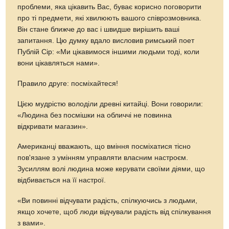
проблеми, яка цікавить Вас, буває корисно поговорити
про ті предмети, які хвилюють вашого співрозмовника.
Він стане ближче до вас і швидше вирішить ваші
запитання. Цю думку вдало висловив римський поет
Публій Сір: «Ми цікавимося іншими людьми тоді, коли
вони цікавляться нами».
Правило друге: посміхайтеся!
Цією мудрістю володіли древні китайці. Вони говорили:
«Людина без посмішки на обличчі не повинна
відкривати магазин».
Американці вважають, що вміння посміхатися тісно
пов'язане з умінням управляти власним настроєм.
Зусиллям волі людина може керувати своїми діями, що
відбивається на її настрої.
«Ви повинні відчувати радість, спілкуючись з людьми,
якщо хочете, щоб люди відчували радість від спілкування
з вами».