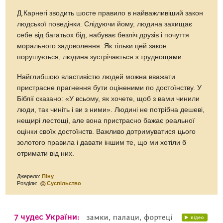
Д.Карнегі зводить шосте правило в найважливіший закон
людської поведінки. Слідуючи йому, людина захищає
себе від багатьох бід, набуває безліч друзів і почуття
морального задоволення. Як тільки цей закон
порушується, людина зустрічається з труднощами.
Найглибшою властивістю людей можна вважати
пристрасне прагнення бути оціненими по достоїнству. У
Біблії сказано: «У всьому, як хочете, щоб з вами чинили
люди, так чиніть і ви з ними». Людині не потрібна дешеві,
нещирі лестощі, але вона пристрасно бажає реальної
оцінки своїх достоїнств. Важливо дотримуватися цього
золотого правила і давати іншим те, що ми хотіли б
отримати від них.
Джерело:
Піну
Розділи:
Суспільство