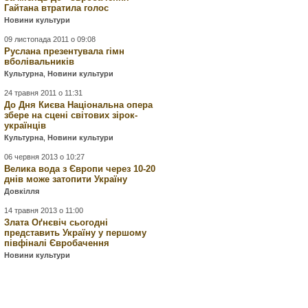
Гайтана втратила голос
Новини культури
09 листопада 2011 о 09:08
Руслана презентувала гімн
вболівальників
Культурна
,
Новини культури
24 травня 2011 о 11:31
До Дня Києва Національна опера
збере на сцені світових зірок-
українців
Культурна
,
Новини культури
06 червня 2013 о 10:27
Велика вода з Європи через 10-20
днів може затопити Україну
Довкілля
14 травня 2013 о 11:00
Злата Оґнєвіч сьогодні
представить Україну у першому
півфіналі Євробачення
Новини культури