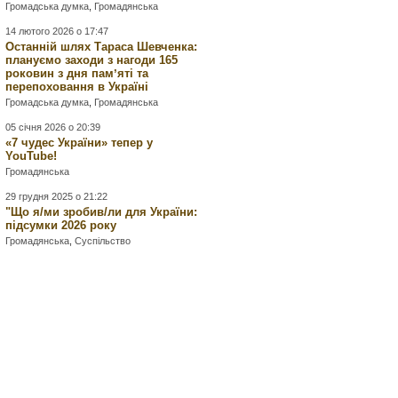
Громадська думка
,
Громадянська
14 лютого 2026 о 17:47
Останній шлях Тараса Шевченка:
плануємо заходи з нагоди 165
роковин з дня памʼяті та
перепоховання в Україні
Громадська думка
,
Громадянська
05 січня 2026 о 20:39
«7 чудес України» тепер у
YouTube!
Громадянська
29 грудня 2025 о 21:22
"Що я/ми зробив/ли для України:
підсумки 2026 року
Громадянська
,
Суспільство