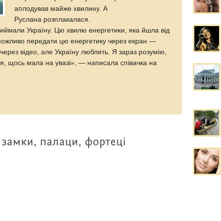
аплодував майже хвилину. А
Руслана розплакалася.
риймали Україну. Цю хвилю енергетики, яка йшла від
можливо передати цю енергетику через екран —
через відео, але Україну люблять. Я зараз розумію,
я, щось мала на увазі», — написала співачка на