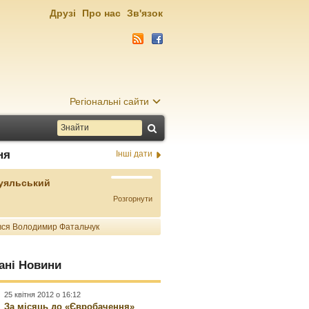
Друзі
Про нас
Зв'язок
Регіональні сайти
ня
Інші дати
Буяльський
Розгорнути
ся Володимир Фатальчук
ані Новини
25 квітня 2012 о 16:12
За місяць до «Євробачення»