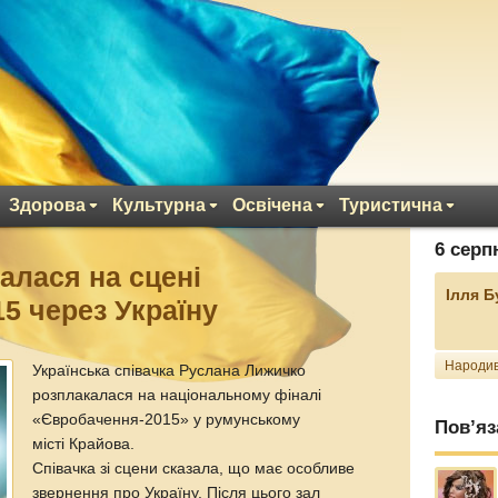
Здорова
Культурна
Освічена
Туристична
6 серп
алася на сцені
Ілля 
5 через Україну
Народив
Українська співачка Руслана Лижичко
розплакалася на національному фіналі
«Євробачення-2015» у румунському
Пов’яз
місті Крайова.
Співачка зі сцени сказала, що має особливе
звернення про Україну. Після цього зал