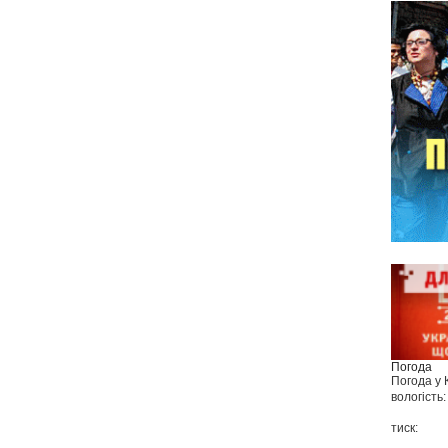
Погода
Погода у
вологість:
тиск: