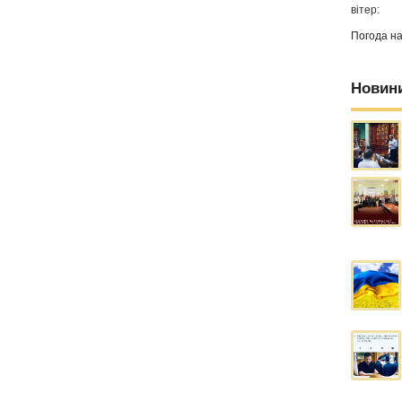
вітер:
Погода н
Новин