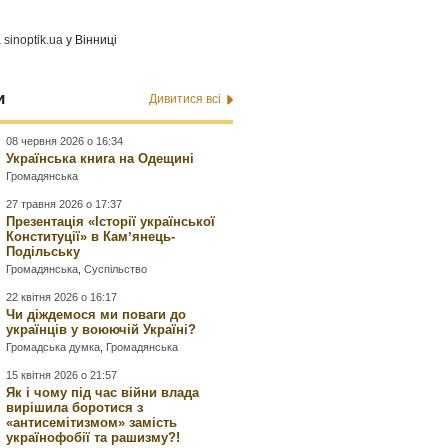
а
sinoptik.ua
у Вінниці
и
Дивитися всі
08 червня 2026 о 16:34
Українська книга на Одещині
Громадянська
27 травня 2026 о 17:37
Презентація «Історії української
Конституції» в Камʼянець-
Подільську
Громадянська
,
Суспільство
22 квітня 2026 о 16:17
Чи діждемося ми поваги до
українців у воюючій Україні?
Громадська думка
,
Громадянська
15 квітня 2026 о 21:57
Як і чому під час війни влада
вирішила боротися з
«антисемітизмом» замість
українофобії та рашизму?!