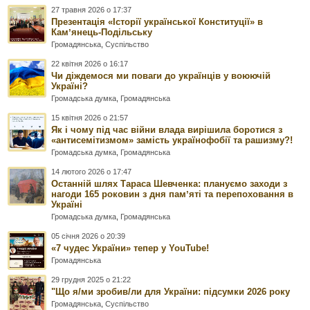
27 травня 2026 о 17:37
Презентація «Історії української Конституції» в
Камʼянець-Подільську
Громадянська
,
Суспільство
22 квітня 2026 о 16:17
Чи діждемося ми поваги до українців у воюючій
Україні?
Громадська думка
,
Громадянська
15 квітня 2026 о 21:57
Як і чому під час війни влада вирішила боротися з
«антисемітизмом» замість українофобії та рашизму?!
Громадська думка
,
Громадянська
14 лютого 2026 о 17:47
Останній шлях Тараса Шевченка: плануємо заходи з
нагоди 165 роковин з дня памʼяті та перепоховання в
Україні
Громадська думка
,
Громадянська
05 січня 2026 о 20:39
«7 чудес України» тепер у YouTube!
Громадянська
29 грудня 2025 о 21:22
"Що я/ми зробив/ли для України: підсумки 2026 року
Громадянська
,
Суспільство