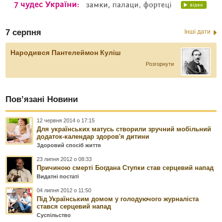
7 серпня
Інші дати
Народився Пантелеймон Куліш
Розгорнути
Пов’язані Новини
12 червня 2014 о 17:15
Для українських матусь створили зручний мобільний
додаток-календар здоров'я дитини
Здоровий спосіб життя
23 липня 2012 о 08:33
Причиною смерті Богдана Ступки став серцевий напад
Видатні постаті
04 липня 2012 о 11:50
Під Українським домом у голодуючого журналіста
стався серцевий напад
Суспільство