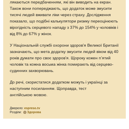
лякаються передбаченням, які він виводить на екран.
Також вони попереджають, що додаток може змусити
тисячі людей вживати ліки через страху. Дослідження
показало, що подібні калькулятори ризику переоцінюють
вірогідність серцевого нападу з 37% до 154% у чоловіків і
від 8% до 67% у жінок.
У Національній службі охорони здоров'я Великої Британії
зазначають, що мета додатку змусити людей віком від 40
років думати про своє здоров'я. Щороку кожен п’ятий
чоловік та кожна восьма жінка помирають від серцево-
судинних захворювань.
До речі, скористатися додатком можуть і українці за
наступним посиланням. Щоправда, тест
англійською мовою.
Джерело:
espreso.tv
Розділи:
Здорова