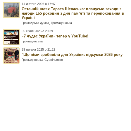
14 лютого 2026 о 17:47
Останній шлях Тараса Шевченка: плануємо заходи з
нагоди 165 роковин з дня памʼяті та перепоховання в
Україні
Громадська думка
,
Громадянська
05 січня 2026 о 20:39
«7 чудес України» тепер у YouTube!
Громадянська
29 грудня 2025 о 21:22
"Що я/ми зробив/ли для України: підсумки 2026 року
Громадянська
,
Суспільство