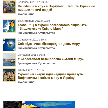
22 вересня 2014 о 10:05
На «Марші миру» в Португалії, Італії та Туреччині
вийшли тисячі людей
Суспільство
18 листопада 2011 о 19:09
Глава РКЦ в Україні благословив акцію ОУС
“Вифлеємське Світло Миру”
Громадянська
,
Суспільство
21 вересня 2011 о 10:34
Світ відзначає Міжнародний день миру
Громадянська
,
Суспільство
08 травня 2011 о 09:45
У Севастополі встановлено «Стовп миру»
Громадянська
,
Суспільство
13 грудня 2012 о 11:53
Українські скаути вдванадцяте привезуть
Вифлеємське світло миру в Україну
Суспільство