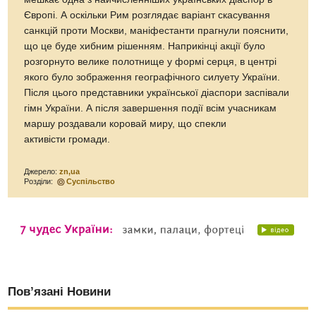
Європі. А оскільки Рим розглядає варіант скасування
санкцій проти Москви, маніфестанти прагнули пояснити,
що це буде хибним рішенням. Наприкінці акції було
розгорнуто велике полотнище у формі серця, в центрі
якого було зображення географічного силуету України.
Після цього представники української діаспори заспівали
гімн України. А після завершення події всім учасникам
маршу роздавали коровай миру, що спекли
активісти громади.
Джерело:
zn,ua
Розділи:
Суспільство
Пов’язані Новини