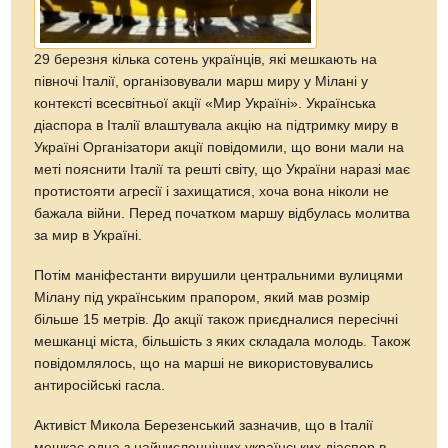
29 березня кілька сотень українців, які мешкають на
півночі Італії, організовували марш миру у Мілані у
контексті всесвітньої акції «Мир Україні». Українська
діаспора в Італії влаштувала акцію на підтримку миру в
Україні Організатори акції повідомили, що вони мали на
меті пояснити Італії та решті світу, що України наразі має
протистояти агресії і захищатися, хоча вона ніколи не
бажала війни. Перед початком маршу відбулась молитва
за мир в Україні.
Потім маніфестанти вирушили центральними вулицями
Мілану під українським прапором, який мав розмір
більше 15 метрів. До акції також приєдналися пересічні
мешканці міста, більшість з яких складала молодь. Також
повідомлялось, що на марші не використовувались
антиросійські гасла.
Активіст Микола Березенський зазначив, що в Італії
мешкає одна з найчисленніших українських діаспор в