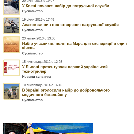
20 січня 2015 о 19:07
У Києві почався набір до патрульної служби
Суспільство
19 січня 2015 о 17:48
Аваков заявив про створення патрульної служби
Суспільство
23 квітня 2013 о 13:05
Набір учасників: політ на Марс для експедиції в один
кінець
Суспільство
15 листопада 2012 о 12:25
У Львові презентували перший український
технотрилер
Новини культури
10 листопада 2014 о 16:46
В Україні оголосили набір до добровольчого
медичного батальйону
Суспільство