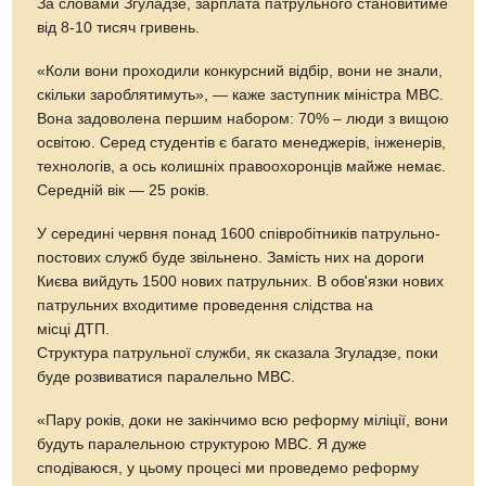
За словами Згуладзе, зарплата патрульного становитиме
від 8-10 тисяч гривень.
«Коли вони проходили конкурсний відбір, вони не знали,
скільки зароблятимуть», — каже заступник міністра МВС.
Вона задоволена першим набором: 70% – люди з вищою
освітою. Серед студентів є багато менеджерів, інженерів,
технологів, а ось колишніх правоохоронців майже немає.
Середній вік — 25 років.
У середині червня понад 1600 співробітників патрульно-
постових служб буде звільнено. Замість них на дороги
Києва вийдуть 1500 нових патрульних. В обов'язки нових
патрульних входитиме проведення слідства на
місці ДТП.
Структура патрульної служби, як сказала Згуладзе, поки
буде розвиватися паралельно МВС.
«Пару років, доки не закінчимо всю реформу міліції, вони
будуть паралельною структурою МВС. Я дуже
сподіваюся, у цьому процесі ми проведемо реформу