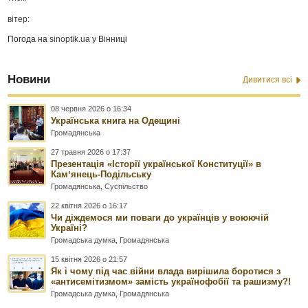
вітер:
Погода на
sinoptik.ua
у Вінниці
Новини
Дивитися всі
08 червня 2026 о 16:34
Українська книга на Одещині
Громадянська
27 травня 2026 о 17:37
Презентація «Історії української Конституції» в
Камʼянець-Подільську
Громадянська
,
Суспільство
22 квітня 2026 о 16:17
Чи діждемося ми поваги до українців у воюючій
Україні?
Громадська думка
,
Громадянська
15 квітня 2026 о 21:57
Як і чому під час війни влада вирішила боротися з
«антисемітизмом» замість українофобії та рашизму?!
Громадська думка
,
Громадянська