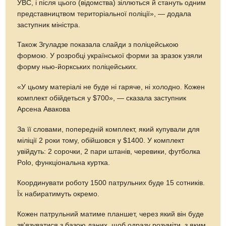
УВС, і після цього (відомства) зіллються й стануть одним
представництвом територіальної поліції», — додала
заступник міністра.
Також Згуладзе показала слайди з поліцейською
формою. У розробці української форми за зразок узяли
форму нью-йоркських поліцейських.
«У цьому матеріалі не буде ні гаряче, ні холодно. Кожен
комплект обійдеться у $700», — сказала заступник
Арсена Авакова
За її словами, попередній комплект, який купували для
міліції 2 роки тому, обійшовся у $1400. У комплект
увійдуть: 2 сорочки, 2 пари штанів, черевики, футболка
Polo, функціональна куртка.
Координувати роботу 1500 патрульних буде 15 сотників.
Їх набиратимуть окремо.
Кожен патрульний матиме планшет, через який він буде
зв'язуватися з базою даних, щоб одразу розуміти, з яким