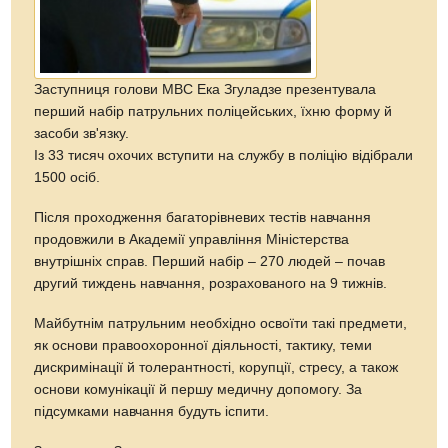
Заступниця голови МВС Ека Згуладзе презентувала
перший набір патрульних поліцейських, їхню форму й
засоби зв'язку.
Із 33 тисяч охочих вступити на службу в поліцію відібрали
1500 осіб.
Після проходження багаторівневих тестів навчання
продовжили в Академії управління Міністерства
внутрішніх справ. Перший набір – 270 людей – почав
другий тиждень навчання, розрахованого на 9 тижнів.
Майбутнім патрульним необхідно освоїти такі предмети,
як основи правоохоронної діяльності, тактику, теми
дискримінації й толерантності, корупції, стресу, а також
основи комунікації й першу медичну допомогу. За
підсумками навчання будуть іспити.