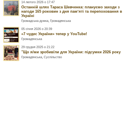
14 лютого 2026 о 17:47
Останній шлях Тараса Шевченка: плануємо заходи з
нагоди 165 роковин з дня памʼяті та перепоховання в
Україні
Громадська думка
,
Громадянська
05 січня 2026 о 20:39
«7 чудес України» тепер у YouTube!
Громадянська
29 грудня 2025 о 21:22
"Що я/ми зробив/ли для України: підсумки 2026 року
Громадянська
,
Суспільство