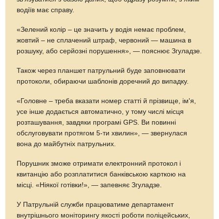
водіїв має справу.
«Зелений колір – це значить у водія немає проблем,
жовтий – не сплачений штраф, червоний — машина в
розшуку, або серйозні порушення», — пояснює Згуладзе.
Також через планшет патрульний буде заповнювати
протоколи, обираючи шаблонів доречний до випадку.
«Головне – треба вказати номер статті й прізвище, ім'я,
усе інше додається автоматично, у тому числі місця
розташування, завдяки програмі GPS. Ви повинні
обслуговувати протягом 5-ти хвилин», — звернулася
вона до майбутніх патрульних.
Порушник зможе отримати електронний протокол і
квитанцію або розплатитися банківською карткою на
місці. «Ніякої готівки!», — запевняє Згуладзе.
У Патрульній служби працюватиме департамент
внутрішнього моніторингу якості роботи поліцейських,