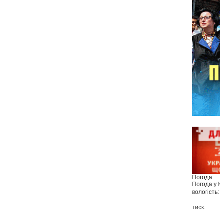
Погода
Погода у
вологість:
тиск: