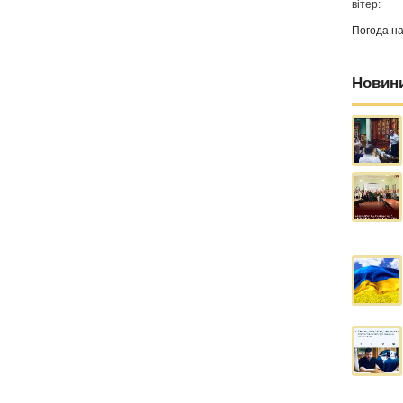
вітер:
Погода н
Новин