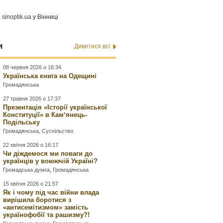
а
sinoptik.ua
у Вінниці
и
Дивитися всі
08 червня 2026 о 16:34
Українська книга на Одещині
Громадянська
27 травня 2026 о 17:37
Презентація «Історії української
Конституції» в Камʼянець-
Подільську
Громадянська
,
Суспільство
22 квітня 2026 о 16:17
Чи діждемося ми поваги до
українців у воюючій Україні?
Громадська думка
,
Громадянська
15 квітня 2026 о 21:57
Як і чому під час війни влада
вирішила боротися з
«антисемітизмом» замість
українофобії та рашизму?!