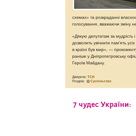
схемах» та розкраданні власнос
голосування, вважаючи зміну н
«Дякую депутатам за мудрість і
дозволить увічнити пам'ять усіх 
в країні був мир», — прокомен
раніше у Дніпропетровську офі
Героїв Майдану.
Джерело:
ТСН
Розділи:
Суспільство