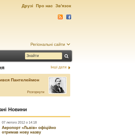
Друзі
Про нас
Зв'язок
Регіональні сайти
ня
Інші дати
ився Пантелеймон
Розгорнути
ані Новини
07 лютого 2012 о 14:18
Аеропорт «Львів» офіційно
отримав нову назву