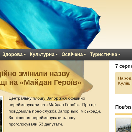
Здорова
Культурна
Освічена
Туристична
7 серп
ційно змінили назву
Народ
щі на «Майдан Героїв»
Куліш
Центральну площу Запоріжжя офіційно
перейменували на «Майдан Героїв». Про це
Пов’яз
повідомила прес-служба Запорізької міськради.
За рішення перейменувати площу
проголосували 53 депутати.