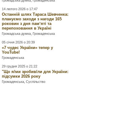
Громадська думка
,
Громадянська
14 лютого 2026 о 17:47
Останній шлях Тараса Шевченка:
плануємо заходи з нагоди 165
роковин з дня памʼяті та
перепоховання в Україні
Громадська думка
,
Громадянська
05 січня 2026 о 20:39
«7 чудес України» тепер у
YouTube!
Громадянська
29 грудня 2025 о 21:22
"Що я/ми зробив/ли для України:
підсумки 2026 року
Громадянська
,
Суспільство