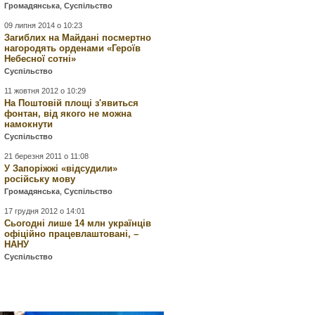
Громадянська
,
Суспільство
09 липня 2014 о 10:23
Загиблих на Майдані посмертно
нагородять орденами «Героїв
Небесної сотні»
Суспільство
11 жовтня 2012 о 10:29
На Поштовій площі з'явиться
фонтан, від якого не можна
намокнути
Суспільство
21 березня 2011 о 11:08
У Запоріжжі «відсудили»
російську мову
Громадянська
,
Суспільство
17 грудня 2012 о 14:01
Сьогодні лише 14 млн українців
офіційно працевлаштовані, –
НАНУ
Суспільство