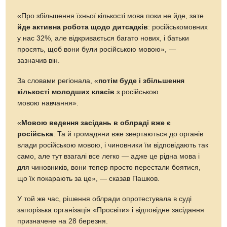
«Про збільшення їхньої кількості мова поки не йде, зате
йде активна робота щодо дитсадків
: російськомовних
у нас 32%, але відкривається багато нових, і батьки
просять, щоб вони були російською мовою», —
зазначив він.
За словами регіонала, «
потім буде і збільшення
кількості молодших класів
з російською
мовою навчання».
«
Мовою ведення засідань в облраді вже є
російська
. Та й громадяни вже звертаються до органів
влади російською мовою, і чиновники їм відповідають так
само, але тут взагалі все легко — адже це рідна мова і
для чиновників, вони тепер просто перестали боятися,
що їх покарають за це», — сказав Пашков.
У той же час, рішення облради опротестувала в суді
запорізька організація «Просвіти» і відповідне засідання
призначене на 28 березня.