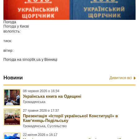
Погода
Погода у
Києві
вологість:
тиск:
вітер:
Погода на
sinoptik.ua
у Вінниці
Новини
Дивитися всі
08 червня 2026 о 16:34
Українська книга на Одещині
Громадянська
27 травня 2026 о 17:37
Презентація «Історії української Конституції» в
Камʼянець-Подільську
Громадянська
,
Суспільство
22 квітня 2026 о 16:17