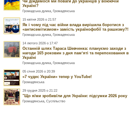
Чи діждемося ми поваги до українців у воюючій
Україні?
Громадська думка
,
Громадянська
15 квітня 2026 о 21:57
Як і чому під час війни влада вирішила боротися з
«антисемітизмом» замість українофобії та рашизму?!
Громадська думка
,
Громадянська
14 лютого 2026 о 17:47
Останній шлях Тараса Шевченка: плануємо заходи з
нагоди 165 роковин з дня памʼяті та перепоховання в
Україні
Громадська думка
,
Громадянська
05 січня 2026 о 20:39
«7 чудес України» тепер у YouTube!
Громадянська
29 грудня 2025 о 21:22
"Що я/ми зробив/ли для України: підсумки 2026 року
Громадянська
,
Суспільство