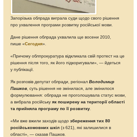
Запорізька облрада виграла суди щодо свого рішення
про ухвалення програми розвитку російської мови.
Дане рішення облрада ухвалила ще восени 2010,
пише «
Сегодня
».
«Причому облпрокуратура відкликала свій протест на це
рішення після того, як його підкоригували», — йдеться
у публікації.
Як розповів депутат облради, регіонал
Володимир
Пашков
, суть рішення не змінилася, але змінилося
формулювання: облрада не проголошувала статус мови,
а вибрала російську
як поширену на території області
та прийняла програму по її розвитку
.
«Ми вже вжили заходів щодо
збереження тих 80
російськомовних шкіл
(з 621), які залишилися в
області», — сказав Пашков.