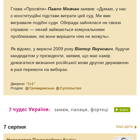
Глава «Просвіти»
Павло Мовчан
заявив: «Думаю, у нас
є конституційні підстави виграти цей суд. Ми вже
вигравали подібні суди. Облрада зайнялася не своєю
справою — нехай займаються комунальними
проблемами, які вони вирішити ніяк не можуть».
Як відомо, у вересні 2009 року
Віктор Янукович
, будучи
кандидатом у президенти, заявив, що має намір
домагатися визнання російської мови другою державною
в разі перемоги на виборах.
Джерело:
"1+1"
Розділи:
Громадянська
Суспільство
7 серпня
Інші дати
Народився Пантелеймон Куліш