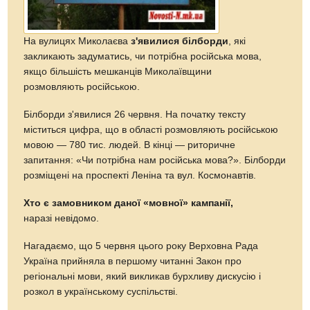
На вулицях Миколаєва
з'явилися білборди
, які
закликають задуматись, чи потрібна російська мова,
якщо більшість мешканців Миколаївщини
розмовляють російською.
Білборди з'явилися 26 червня. На початку тексту
міститься цифра, що в області розмовляють російською
мовою — 780 тис. людей. В кінці — риторичне
запитання: «Чи потрібна нам російська мова?». Білборди
розміщені на проспекті Леніна та вул. Космонавтів.
Хто є замовником даної «мовної» кампанії,
наразі невідомо.
Нагадаємо, що 5 червня цього року Верховна Рада
Україна прийняла в першому читанні Закон про
регіональні мови, який викликав бурхливу дискусію і
розкол в українському суспільстві.