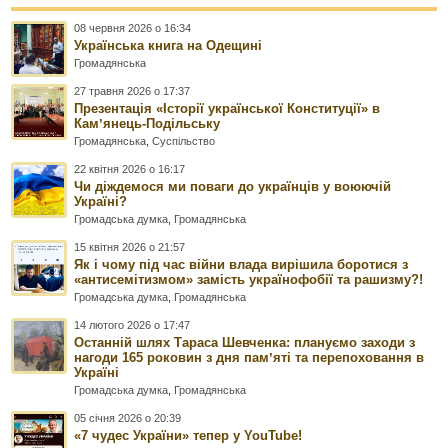
08 червня 2026 о 16:34
Українська книга на Одещині
Громадянська
27 травня 2026 о 17:37
Презентація «Історії української Конституції» в
Камʼянець-Подільську
Громадянська
,
Суспільство
22 квітня 2026 о 16:17
Чи діждемося ми поваги до українців у воюючій
Україні?
Громадська думка
,
Громадянська
15 квітня 2026 о 21:57
Як і чому під час війни влада вирішила боротися з
«антисемітизмом» замість українофобії та рашизму?!
Громадська думка
,
Громадянська
14 лютого 2026 о 17:47
Останній шлях Тараса Шевченка: плануємо заходи з
нагоди 165 роковин з дня памʼяті та перепоховання в
Україні
Громадська думка
,
Громадянська
05 січня 2026 о 20:39
«7 чудес України» тепер у YouTube!