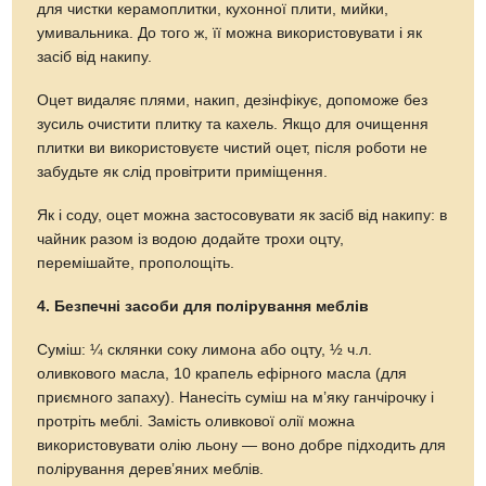
для чистки керамоплитки, кухонної плити, мийки,
умивальника. До того ж, її можна використовувати і як
засіб від накипу.
Оцет видаляє плями, накип, дезінфікує, допоможе без
зусиль очистити плитку та кахель. Якщо для очищення
плитки ви використовуєте чистий оцет, після роботи не
забудьте як слід провітрити приміщення.
Як і соду, оцет можна застосовувати як засіб від накипу: в
чайник разом із водою додайте трохи оцту,
перемішайте, прополощіть.
4. Безпечні засоби для полірування меблів
Суміш: ¼ склянки соку лимона або оцту, ½ ч.л.
оливкового масла, 10 крапель ефірного масла (для
приємного запаху). Нанесіть суміш на м’яку ганчірочку і
протріть меблі. Замість оливкової олії можна
використовувати олію льону — воно добре підходить для
полірування дерев’яних меблів.