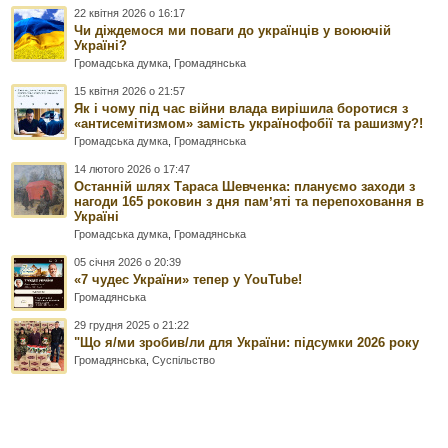
22 квітня 2026 о 16:17
Чи діждемося ми поваги до українців у воюючій
Україні?
Громадська думка
,
Громадянська
15 квітня 2026 о 21:57
Як і чому під час війни влада вирішила боротися з
«антисемітизмом» замість українофобії та рашизму?!
Громадська думка
,
Громадянська
14 лютого 2026 о 17:47
Останній шлях Тараса Шевченка: плануємо заходи з
нагоди 165 роковин з дня памʼяті та перепоховання в
Україні
Громадська думка
,
Громадянська
05 січня 2026 о 20:39
«7 чудес України» тепер у YouTube!
Громадянська
29 грудня 2025 о 21:22
"Що я/ми зробив/ли для України: підсумки 2026 року
Громадянська
,
Суспільство