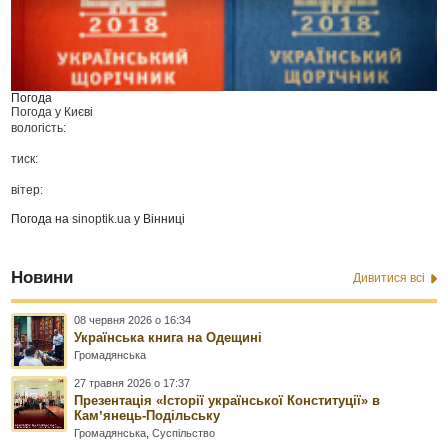
Погода
Погода у
Києві
вологість:
тиск:
вітер:
Погода на
sinoptik.ua
у Вінниці
Новини
Дивитися всі
08 червня 2026 о 16:34
Українська книга на Одещині
Громадянська
27 травня 2026 о 17:37
Презентація «Історії української Конституції» в
Камʼянець-Подільську
Громадянська
,
Суспільство