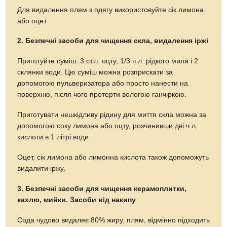
Для видалення плям з одягу використовуйте сік лимона
або оцет.
2. Безпечні засоби для чищення скла, видалення іржі
Приготуйте суміш: 3 ст.л. оцту, 1/3 ч.л. рідкого мила і 2
склянки води. Цю суміш можна розприскати за
допомогою пульверизатора або просто нанести на
поверхню, після чого протерти вологою ганчіркою.
Приготувати нешкідливу рідину для миття скла можна за
допомогою соку лимона або оцту, розчинивши дві ч.л.
кислоти в 1 літрі води.
Оцет, сік лимона або лимонна кислота також допоможуть
видалити іржу.
3. Безпечні засоби для чищення керамоплитки,
кахлю, мийки. Засоби від накипу
Сода чудово видаляє 80% жиру, плям, відмінно підходить