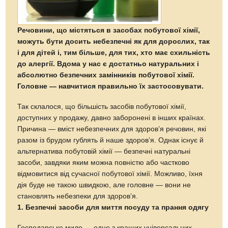
Речовини, що містяться в засобах побутової хімії,
можуть бути досить небезпечні як для дорослих, так
і для дітей і, тим більше, для тих, хто має схильність
до алергії. Вдома у нас є достатньо натуральних і
абсолютно безпечних замінників побутової хімії.
Головне — навчитися правильно їх застосовувати.
Так склалося, що більшість засобів побутової хімії,
доступних у продажу, давно заборонені в інших країнах.
Причина — вміст небезпечних для здоров’я речовин, які
разом із брудом гублять й наше здоров’я. Однак існує й
альтернатива побутовій хімії — безпечні натуральні
засоби, завдяки яким можна повністю або частково
відмовитися від сучасної побутової хімії. Можливо, їхня
дія буде не такою швидкою, але головне — вони не
становлять небезпеки для здоров’я.
1. Безпечні засоби для миття посуду та прання одягу
Господарське мило — одне з кращих універсальних