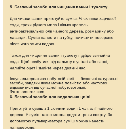
5. Безпечні засоби для чищення ванни і туалету
Для чистки ванни приготуйте суміш: ½ склянки харчової
соди, трохи рідкого мила і кілька крапель
антибактеріальної олії чайного дерева, розмарину або
лаванди. Суміш нанести на губку, почистити поверхню,
після чого змити водою.
Також для чищення ванни і туалету підійде звичайна
сода. Щоб позбутися від нальоту в унітазі або ванні,
налийте оцет і змийте через деякий час.
Існує альтернатива побутовій хімії — безпечні натуральні
засоби, завдяки яким можна повністю або частково
відмовитися від сучасної побутової хімії.
Фото: amorez.com
6. Безпечні засоби для видалення цвілі
Приготуйте суміш з 1 склянки води і 1 ч.л. олії чайного
дерева. У суміш також можна додати трохи спирту. За
допомогою пульверизатора суміш можна нанести
на поверхню.