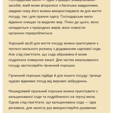
засобів, який може впоратися з багатьма завданнями,
завдяки чому його можна використовувати як для миття
посуду, так і для прання одягу. Господарське мило
відмінно очищає та видаляє жир. Плюс до цього, воно
складається з природних жирів, воно повністю
органічно переробляється.
Хороший засіб для миття посуду можна приготувати з
теплого мильного розчину з додаванням харчової соди.
Але слід пам’ятати, що сода абразивна й може
подряпати поверхню емалі. Для чистки емальованого
посуду застосовуйте гірчичний порошок.
Гірчичний порошок підійде й для іншого посуду: гірчиця
чудово відмиває посуд від жирових забруднень.
Нешкідливий пральний порошок можна приготувати з
кальцинованої соди та подрібненого на тертці мила.
Однак слід пам’ятати, що кальцинована сода — їдка
речовина, для захисту рук використовуйте рукавички.