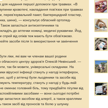
ір для надання першої допомоги при травмах. «В
зупинки кровотечі, накладання пов’язок при травмах
тки, перев’язувальний пакет, бактерицидний пластир,
нка, шини), — консультує обласний ортопед-
Також запасіться антисептичними та
ладіть до аптечки ножиці, медичні рукавички. Йод,
 спрей від опіків теж мають бути обов'язково.
юйте засоби після їх використання чи закінчення
ути ліки, які вам чи членам вашої родини
р обласного центру здоров’я Олексій Невінський. —
ити, так би мовити, універсальні складники. На
ки вірусної інфекції стануть у нагоді інтерферон,
но, щоб у аптечці були льодяники та засоби від
ижують температуру, стануть у нагоді у будь-якій
не оминає головний біль, тому придбайте пігулки від
аспокійливими засобами — вони сьогодні потрібні
е запастися засобом від алергії, а також краплями
 також засіб від проносів та болю у шлунку.