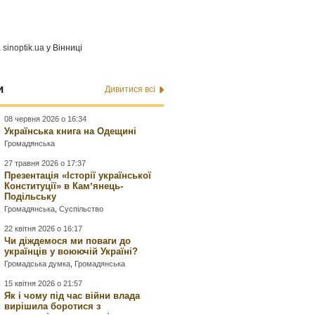
а
sinoptik.ua
у Вінниці
и
Дивитися всі
08 червня 2026 о 16:34
Українська книга на Одещині
Громадянська
27 травня 2026 о 17:37
Презентація «Історії української
Конституції» в Камʼянець-
Подільську
Громадянська
,
Суспільство
22 квітня 2026 о 16:17
Чи діждемося ми поваги до
українців у воюючій Україні?
Громадська думка
,
Громадянська
15 квітня 2026 о 21:57
Як і чому під час війни влада
вирішила боротися з