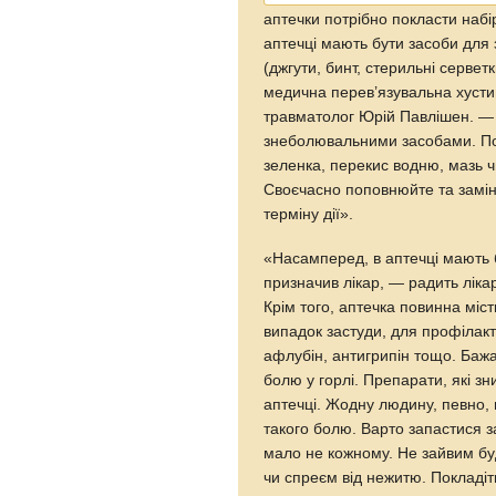
аптечки потрібно покласти наб
аптечці мають бути засоби для 
(джгути, бинт, стерильні серве
медична перев’язувальна хусти
травматолог Юрій Павлішен. — 
знеболювальними засобами. Пок
зеленка, перекис водню, мазь чи
Своєчасно поповнюйте та замін
терміну дії».
«Насамперед, в аптечці мають б
призначив лікар, — радить ліка
Крім того, аптечка повинна міст
випадок застуди, для профілакти
афлубін, антигрипін тощо. Бажа
болю у горлі. Препарати, які зн
аптечці. Жодну людину, певно, 
такого болю. Варто запастися з
мало не кожному. Не зайвим буд
чи спреєм від нежитю. Покладіть