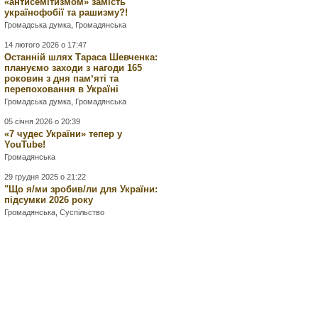
«антисемітизмом» замість
українофобії та рашизму?!
Громадська думка
,
Громадянська
14 лютого 2026 о 17:47
Останній шлях Тараса Шевченка:
плануємо заходи з нагоди 165
роковин з дня памʼяті та
перепоховання в Україні
Громадська думка
,
Громадянська
05 січня 2026 о 20:39
«7 чудес України» тепер у
YouTube!
Громадянська
29 грудня 2025 о 21:22
"Що я/ми зробив/ли для України:
підсумки 2026 року
Громадянська
,
Суспільство