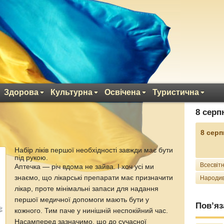
Здорова
Культурна
Освічена
Туристична
8 серп
8 серп
Набір ліків першої необхідності завжди має бути
під рукою.
Всесвітн
Аптечка — річ вдома не зайва. І хоч усі ми
знаємо, що лікарські препарати має призначити
Народив
лікар, проте мінімальні запаси для надання
першої медичної допомоги мають бути у
Пов’яз
кожного. Тим паче у нинішній неспокійний час.
Насамперед зазначимо, що до сучасної