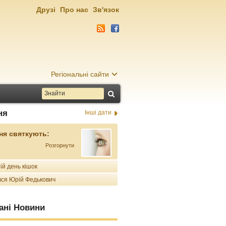
Друзі
Про нас
Зв'язок
Регіональні сайти
ня
Інші дати
ня святкують:
Розгорнути
ій день кішок
ся Юрій Федькович
ані Новини