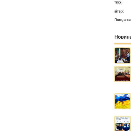
тиск:
вітер:
Погода н
Новин