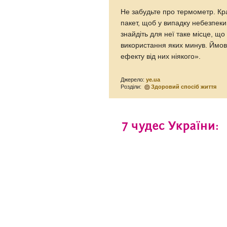
Не забудьте про термометр. Кра
пакет, щоб у випадку небезпеки
знайдіть для неї таке місце, що
використання яких минув. Ймов
ефекту від них ніякого».
Джерело:
ye.ua
Розділи:
Здоровий спосіб життя