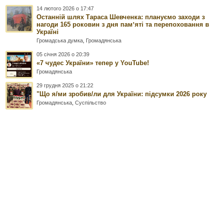
14 лютого 2026 о 17:47
Останній шлях Тараса Шевченка: плануємо заходи з
нагоди 165 роковин з дня памʼяті та перепоховання в
Україні
Громадська думка
,
Громадянська
05 січня 2026 о 20:39
«7 чудес України» тепер у YouTube!
Громадянська
29 грудня 2025 о 21:22
"Що я/ми зробив/ли для України: підсумки 2026 року
Громадянська
,
Суспільство