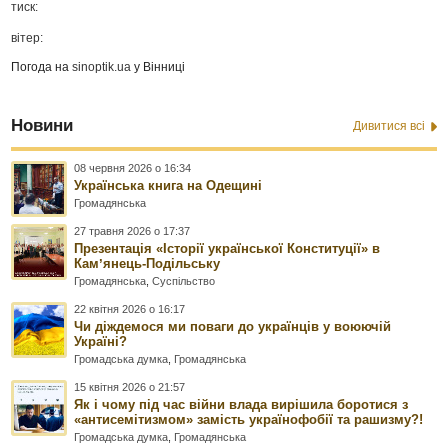
тиск:
вітер:
Погода на
sinoptik.ua
у Вінниці
Новини
Дивитися всі
08 червня 2026 о 16:34
Українська книга на Одещині
Громадянська
27 травня 2026 о 17:37
Презентація «Історії української Конституції» в
Камʼянець-Подільську
Громадянська
,
Суспільство
22 квітня 2026 о 16:17
Чи діждемося ми поваги до українців у воюючій
Україні?
Громадська думка
,
Громадянська
15 квітня 2026 о 21:57
Як і чому під час війни влада вирішила боротися з
«антисемітизмом» замість українофобії та рашизму?!
Громадська думка
,
Громадянська