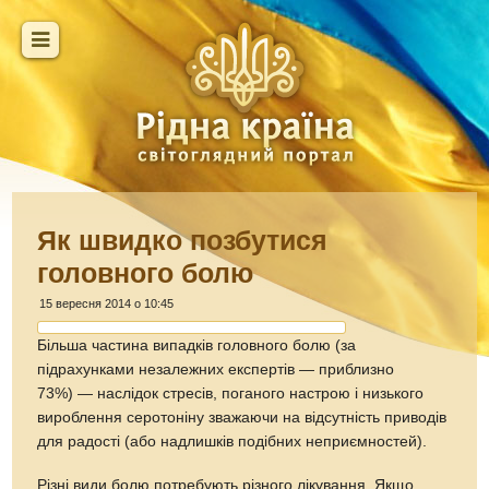
Як швидко позбутися
головного болю
15 вересня 2014 о 10:45
Більша частина випадків головного болю (за
підрахунками незалежних експертів — приблизно
73%) — наслідок стресів, поганого настрою і низького
вироблення серотоніну зважаючи на відсутність приводів
для радості (або надлишків подібних неприємностей).
Різні види болю потребують різного лікування. Якщо