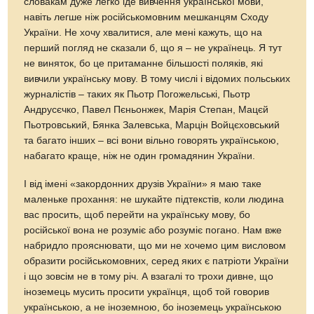
словакам дуже легко іде вивчення української мови,
навіть легше ніж російськомовним мешканцям Сходу
України. Не хочу хвалитися, але мені кажуть, що на
перший погляд не сказали б, що я – не українець. Я тут
не виняток, бо це притаманне більшості поляків, які
вивчили українську мову. В тому числі і відомих польських
журналістів – таких як Пьотр Погожельські, Пьотр
Андрусєчко, Павел Пєньонжек, Марія Степан, Мацєй
Пьотровський, Бянка Залевська, Марцін Войцєховський
та багато інших – всі вони вільно говорять українською,
набагато краще, ніж не один громадянин України.
І від імені «закордонних друзів України» я маю таке
маленьке прохання: не шукайте підтекстів, коли людина
вас просить, щоб перейти на українську мову, бо
російської вона не розуміє або розуміє погано. Нам вже
набридло прояснювати, що ми не хочемо цим висловом
образити російськомовних, серед яких є патріоти України
і що зовсім не в тому річ. А взагалі то трохи дивне, що
іноземець мусить просити українця, щоб той говорив
українською, а не іноземною, бо іноземець українською