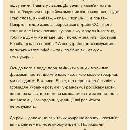
підручники. Навіть у Львові. До речи, у львів'ян навіть
сленг базується на російськомовних запозиченнях, звідти
і такі слова, як «ніззя», «тіпа», «вопше», «я поняв».
Повірте – якщо живеш і виростаєш в країні ЄС, нічого
того немає і коли вивчаєш українську мову як іноземну,
тобі і на думку не впаде, що «понял» значить «зрозумів».
Бо хіба ці слова подібні? А ось українське «зрозуміти» i
польське «zrozumieć» – так, подібно як «дякую»
і «dziękuję».
Ось до чого я веду: пора закінчити з цими модними
фразами про те, що «не важливо, якою мовою говориш,
ми всі єдині». Важливо. Бо те, що переважна більшість
громадян України розуміє і українську, і російську мови,
ще не означає, що ці мови можна вживати замінно. Бо є
ще іноземці і закордонні українці, які російської
не розуміють.
До речі – далеко не всіх таких «україномовних іноземців»
ви «зловите» на іноземному акценті. Полякам чи