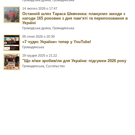
14 лютого 2026 о 17:47
Останній шлях Тараса Шевченка: плануємо заходи з
нагоди 165 роковин з дня памʼяті та перепоховання в
Україні
Громадська думка
,
Громадянська
05 січня 2026 о 20:39
«7 чудес України» тепер у YouTube!
Громадянська
29 грудня 2025 о 21:22
"Що я/ми зробив/ли для України: підсумки 2026 року
Громадянська
,
Суспільство