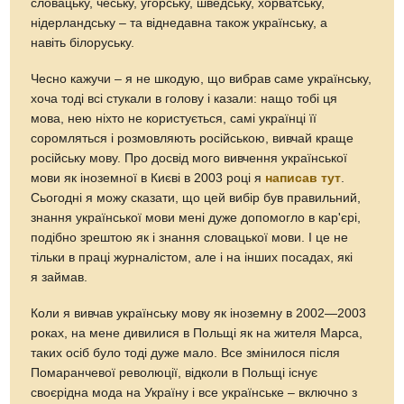
словацьку, чеську, угорську, шведську, хорватську,
нідерландську – та віднедавна також українську, а
навіть білоруську.
Чесно кажучи – я не шкодую, що вибрав саме українську,
хоча тоді всі стукали в голову і казали: нащо тобі ця
мова, нею ніхто не користується, самі українці її
соромляться і розмовляють російською, вивчай краще
російську мову. Про досвід мого вивчення української
мови як іноземної в Києві в 2003 році я
написав тут
.
Сьогодні я можу сказати, що цей вибір був правильний,
знання української мови мені дуже допомогло в кар'єрі,
подібно зрештою як і знання словацької мови. І це не
тільки в праці журналістом, але і на інших посадах, які
я займав.
Коли я вивчав українську мову як іноземну в 2002—2003
роках, на мене дивилися в Польщі як на жителя Марса,
таких осіб було тоді дуже мало. Все змінилося після
Помаранчевої революції, відколи в Польщі існує
своєрідна мода на Україну і все українське – включно з