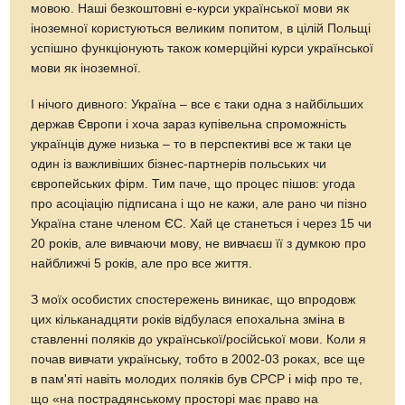
мовою. Наші безкоштовні е-курси української мови як
іноземної користуються великим попитом, в цілій Польщі
успішно функціонують також комерційні курси української
мови як іноземної.
І нічого дивного: Україна – все є таки одна з найбільших
держав Європи і хоча зараз купівельна спроможність
українців дуже низька – то в перспективі все ж таки це
один із важливіших бізнес-партнерів польських чи
європейських фірм. Тим паче, що процес пішов: угода
про асоціацію підписана і що не кажи, але рано чи пізно
Україна стане членом ЄС. Хай це станеться і через 15 чи
20 років, але вивчаючи мову, не вивчаєш її з думкою про
найближчі 5 років, але про все життя.
З моїх особистих спостережень виникає, що впродовж
цих кільканадцяти років відбулася епохальна зміна в
ставленні поляків до української/російської мови. Коли я
почав вивчати українську, тобто в 2002-03 роках, все ще
в пам'яті навіть молодих поляків був СРСР і міф про те,
що «на пострадянському просторі має право на