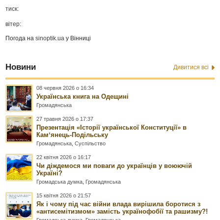
тиск:
вітер:
Погода на
sinoptik.ua
у Вінниці
Новини
Дивитися всі
08 червня 2026 о 16:34
Українська книга на Одещині
Громадянська
27 травня 2026 о 17:37
Презентація «Історії української Конституції» в
Камʼянець-Подільську
Громадянська
,
Суспільство
22 квітня 2026 о 16:17
Чи діждемося ми поваги до українців у воюючій
Україні?
Громадська думка
,
Громадянська
15 квітня 2026 о 21:57
Як і чому під час війни влада вирішила боротися з
«антисемітизмом» замість українофобії та рашизму?!
Громадська думка
,
Громадянська