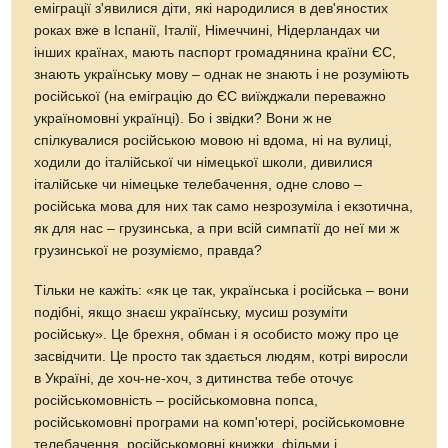
еміграції з'явилися діти, які народилися в дев'яностих
роках вже в Іспанії, Італії, Німеччині, Нідерландах чи
інших країнах, мають паспорт громадянина країни ЄС,
знають українську мову – однак не знають і не розуміють
російської (на еміграцію до ЄС виїжджали переважно
україномовні українці). Бо і звідки? Вони ж не
спілкувалися російською мовою ні вдома, ні на вулиці,
ходили до італійської чи німецької школи, дивилися
італійське чи німецьке телебачення, одне слово –
російська мова для них так само незрозуміла і екзотична,
як для нас – грузинська, а при всій симпатії до неї ми ж
грузинської не розуміємо, правда?
Тільки не кажіть: «як це так, українська і російська – вони
подібні, якщо знаєш українську, мусиш розуміти
російську». Це брехня, обман і я особисто можу про це
засвідчити. Це просто так здається людям, котрі виросли
в Україні, де хоч-не-хоч, з дитинства тебе оточує
російськомовність – російськомовна попса,
російськомовні програми на комп'ютері, російськомовне
телебачення, російськомовні книжки, фільми і