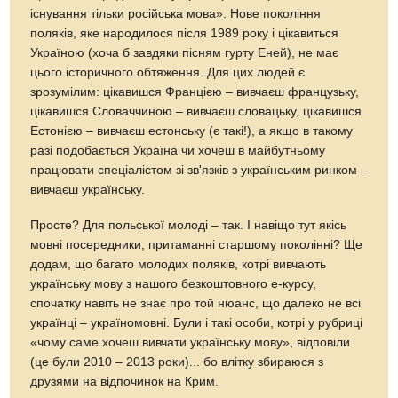
існування тільки російська мова». Нове покоління
поляків, яке народилося після 1989 року і цікавиться
Україною (хоча б завдяки пісням гурту Еней), не має
цього історичного обтяження. Для цих людей є
зрозумілим: цікавишся Францією – вивчаєш французьку,
цікавишся Словаччиною – вивчаєш словацьку, цікавишся
Естонією – вивчаєш естонську (є такі!), а якщо в такому
разі подобається Україна чи хочеш в майбутньому
працювати спеціалістом зі зв'язків з українським ринком –
вивчаєш українську.
Просте? Для польської молоді – так. І навіщо тут якісь
мовні посередники, притаманні старшому поколінні? Ще
додам, що багато молодих поляків, котрі вивчають
українську мову з нашого безкоштовного е-курсу,
спочатку навіть не знає про той нюанс, що далеко не всі
українці – україномовні. Були і такі особи, котрі у рубриці
«чому саме хочеш вивчати українську мову», відповіли
(це були 2010 – 2013 роки)... бо влітку збираюся з
друзями на відпочинок на Крим.