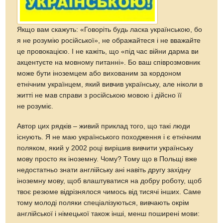
Якщо вам скажуть: «Говоріть будь ласка українською, бо
я не розумію російської», не ображайтеся і не вважайте
це провокацією. І не кажіть, що «під час війни дарма ви
акцентуєте на мовному питанні». Бо ваш співрозмовник
може бути іноземцем або вихованим за кордоном
етнічним українцем, який вивчив українську, але ніколи в
житті не мав справи з російською мовою і дійсно її
не розуміє.
Автор цих рядків – живий приклад того, що такі люди
існують. Я не маю українського походження і є етнічним
поляком, який у 2002 році вирішив вивчити українську
мову просто як іноземну. Чому? Тому що в Польщі вже
недостатньо знати англійську ані навіть другу західну
іноземну мову, щоб влаштуватися на добру роботу, щоб
твоє резюме відрізнялося чимось від тисячі інших. Саме
тому молоді поляки спеціалізуються, вивчають окрім
англійської і німецької також інші, менш поширені мови: