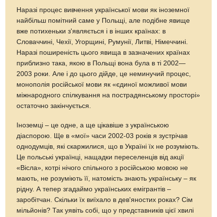
Наразі процес вивчення української мови як іноземної
найбільш помітний саме у Польщі, але подібне явище
вже потихеньки з'являється і в інших країнах: в
Словаччині, Чехії, Угорщині, Румунії, Литві, Німеччині.
Наразі поширеність цього явища в зазначених країнах
приблизно така, якою в Польщі вона була в ті 2002—
2003 роки. Але і до цього дійде, це неминучий процес,
монополія російської мови як «єдиної можливої мови
міжнародного спілкування на пострадянському просторі»
остаточно закінчується.
Іноземці – це одне, а ще цікавіше з українською
діаспорою. Ще в «мої» часи 2002-03 років я зустрічав
однодумців, які скаржилися, що в Україні їх не розуміють.
Це польські українці, нащадки переселенців від акції
«Вісла», котрі нічого спільного з російською мовою не
мають, не розуміють її, натомість знають українську – як
рідну. А тепер згадаймо українських емігрантів –
заробітчан. Скільки їх виїхало в дев'яностих роках? Сім
мільйонів? Так уявіть собі, що у представників цієї хвилі