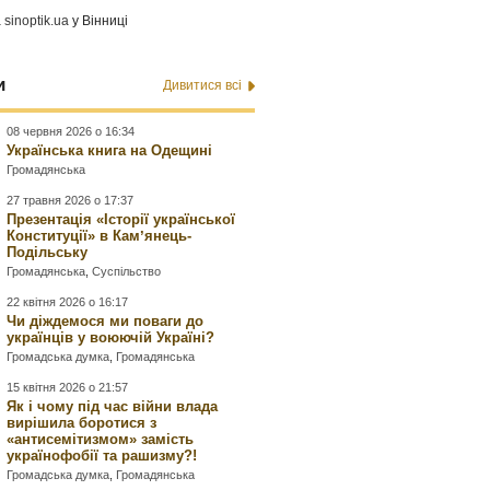
а
sinoptik.ua
у Вінниці
и
Дивитися всі
08 червня 2026 о 16:34
Українська книга на Одещині
Громадянська
27 травня 2026 о 17:37
Презентація «Історії української
Конституції» в Камʼянець-
Подільську
Громадянська
,
Суспільство
22 квітня 2026 о 16:17
Чи діждемося ми поваги до
українців у воюючій Україні?
Громадська думка
,
Громадянська
15 квітня 2026 о 21:57
Як і чому під час війни влада
вирішила боротися з
«антисемітизмом» замість
українофобії та рашизму?!
Громадська думка
,
Громадянська