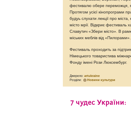
фестивалю обере переможця, як
Протягом усієї кінопрограми п
будуь слухати лекції про міста,
місто мрії. Відкриє фестиваль х
Славутич «Збери місто». В рамк
міських меблів від «Пилорами».
Фестиваль проходить за підтри
Німецького товаристива міжнар
Фонду імені Рози Люксембург.
Джерело:
artukraine
Розділи:
Новини культури