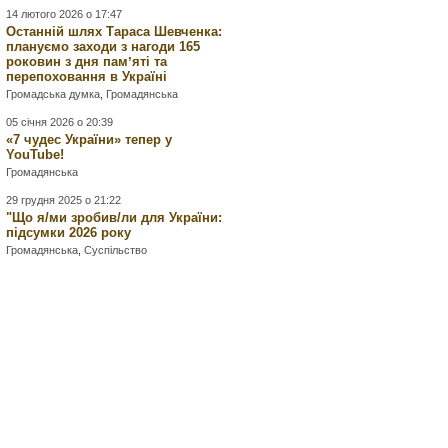
14 лютого 2026 о 17:47
Останній шлях Тараса Шевченка:
плануємо заходи з нагоди 165
роковин з дня памʼяті та
перепоховання в Україні
Громадська думка
,
Громадянська
05 січня 2026 о 20:39
«7 чудес України» тепер у
YouTube!
Громадянська
29 грудня 2025 о 21:22
"Що я/ми зробив/ли для України:
підсумки 2026 року
Громадянська
,
Суспільство