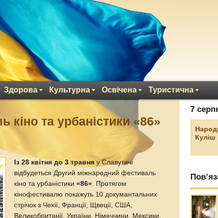
Здорова
Культурна
Освічена
Туристична
7 серп
ь кіно та урбаністики «86»
Народ
Куліш
Із 28 квітня до 3 травня
у Славутичі
відбудеться Другий міжнародний фестиваль
Пов’яз
кіно та урбаністики
«86»
. Протягом
кінофестивалю покажуть 10 докумантальних
стрічок з Чехії, Франції, Щвеції, США,
Великобританії, України, Німеччини, Мексики,