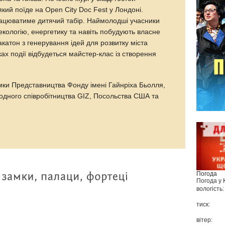
ий поїде на Open City Doc Fest у Лондоні.
рацюватиме дитячий табір. Наймолодші учасники
 екологію, енергетику та навіть побудують власне
акатон з генерування ідей для розвитку міста
ах події відбудеться майстер-клас із створення
мки Представництва Фонду імені Гайнріха Бьолля,
одного співробітництва GIZ, Посольства США та
Погода
Погода у
вологість:
тиск:
вітер: