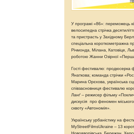
У програмі «86»: переможець к
велосипедна стрічка десятилітт
та пристрасть у Західному Берлі
спеціальна короткометражна пр
Річмонда, Мілана, Катовіце, Ль
роботою Жанни Озірної «Перша
Гості фестивалю: продюсерка фі
Янаткова; команда стрічки «Ро
Марина Орєхова, українська сц
співзасновниця фестивалю корот
Ланґ – режисер фільму «Поклич
дискусія про феномен міського 
сквоту «Автономія».
Українську урбаністику на фест
MyStreetFilmsUkraine – 13 коро
Новояворівська, Бережан, Херсо