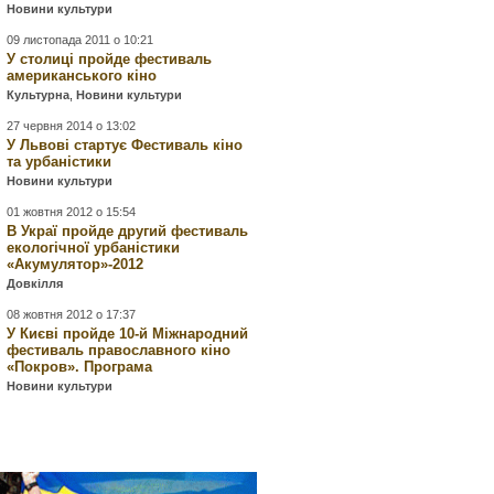
Новини культури
09 листопада 2011 о 10:21
У столиці пройде фестиваль
американського кіно
Культурна
,
Новини культури
27 червня 2014 о 13:02
У Львові стартує Фестиваль кіно
та урбаністики
Новини культури
01 жовтня 2012 о 15:54
В Украї пройде другий фестиваль
екологічної урбаністики
«Акумулятор»-2012
Довкілля
08 жовтня 2012 о 17:37
У Києві пройде 10-й Міжнародний
фестиваль православного кіно
«Покров». Програма
Новини культури