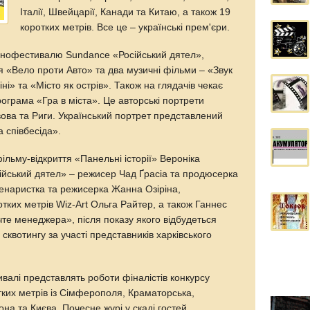
Італії, Швейцарії, Канади та Китаю, а також 19
коротких метрів. Все це – українські прем'єри.
інофестивалю Sundance «Російський дятел»,
я «Вело проти Авто» та два музичні фільми – «Звук
ні» та «Місто як острів». Також на глядачів чекає
ограма «Гра в міста». Це авторські портрети
вова та Риги. Український портрет представлений
 співбесіда».
льму-відкриття «Панельні історії» Вероніка
сійський дятел» – режисер Чад Ґрасіа та продюсерка
енаристка та режисерка Жанна Озіріна,
ких метрів Wiz-Art Ольга Райтер, а також Ганнес
те менеджера», після показу якого відбудеться
сквотингу за участі представників харківського
ивалі представлять роботи фіналістів конкурсу
тких метрів із Сімферополя, Краматорська,
на та Києва. Почесне журі у скаді гостей