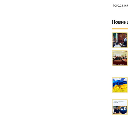
Погода н
Новин