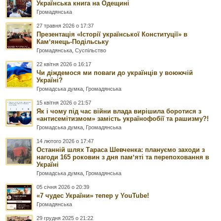
Українська книга на Одещині
Громадянська
27 травня 2026 о 17:37
Презентація «Історії української Конституції» в
Камʼянець-Подільську
Громадянська
,
Суспільство
22 квітня 2026 о 16:17
Чи діждемося ми поваги до українців у воюючій
Україні?
Громадська думка
,
Громадянська
15 квітня 2026 о 21:57
Як і чому під час війни влада вирішила боротися з
«антисемітизмом» замість українофобії та рашизму?!
Громадська думка
,
Громадянська
14 лютого 2026 о 17:47
Останній шлях Тараса Шевченка: плануємо заходи з
нагоди 165 роковин з дня памʼяті та перепоховання в
Україні
Громадська думка
,
Громадянська
05 січня 2026 о 20:39
«7 чудес України» тепер у YouTube!
Громадянська
29 грудня 2025 о 21:22