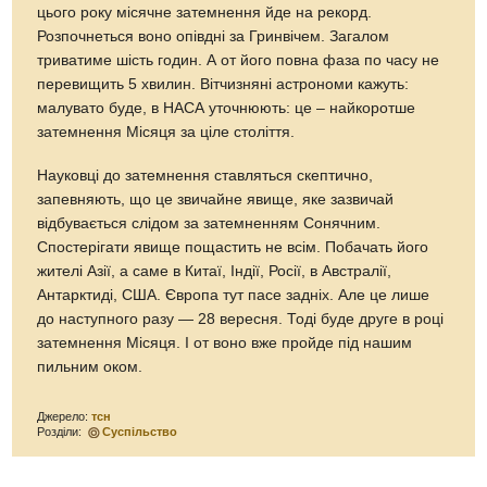
цього року місячне затемнення йде на рекорд.
Розпочнеться воно опівдні за Гринвічем. Загалом
триватиме шість годин. А от його повна фаза по часу не
перевищить 5 хвилин. Вітчизняні астрономи кажуть:
малувато буде, в НАСА уточнюють: це – найкоротше
затемнення Місяця за ціле століття.
Науковці до затемнення ставляться скептично,
запевняють, що це звичайне явище, яке зазвичай
відбувається слідом за затемненням Сонячним.
Спостерігати явище пощастить не всім. Побачать його
жителі Азії, а саме в Китаї, Індії, Росії, в Австралії,
Антарктиді, США. Європа тут пасе задніх. Але це лише
до наступного разу — 28 вересня. Тоді буде друге в році
затемнення Місяця. І от воно вже пройде під нашим
пильним оком.
Джерело:
тсн
Розділи:
Суспільство