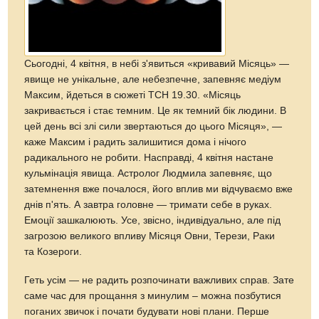
Сьогодні, 4 квітня, в небі з'явиться «кривавий Місяць» —
явище не унікальне, але небезпечне, запевняє медіум
Максим, йдеться в сюжеті ТСН 19.30. «Місяць
закривається і стає темним. Це як темний бік людини. В
цей день всі злі сили звертаються до цього Місяця», —
каже Максим і радить залишитися дома і нічого
радикального не робити. Насправді, 4 квітня настане
кульмінація явища. Астролог Людмила запевняє, що
затемнення вже почалося, його вплив ми відчуваємо вже
днів п'ять. А завтра головне — тримати себе в руках.
Емоції зашкалюють. Усе, звісно, індивідуально, але під
загрозою великого впливу Місяця Овни, Терези, Раки
та Козероги.
Геть усім — не радить розпочинати важливих справ. Зате
саме час для прощання з минулим – можна позбутися
поганих звичок і почати будувати нові плани. Перше